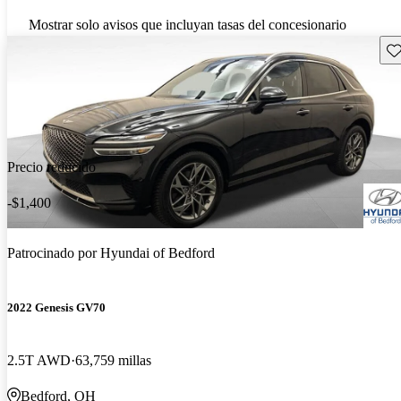
Mostrar solo avisos que incluyan tasas del concesionario
Gu
Precio reducido
-$1,400
Patrocinado por
Hyundai of Bedford
2022 Genesis GV70
2.5T AWD
63,759 millas
Bedford, OH