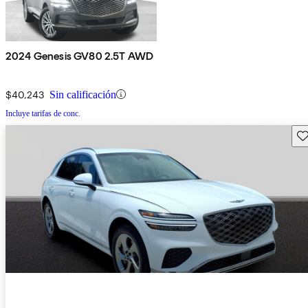
2024 Genesis GV80 2.5T AWD
$40,243
Sin calificación
Incluye tarifas de conc.
Gu