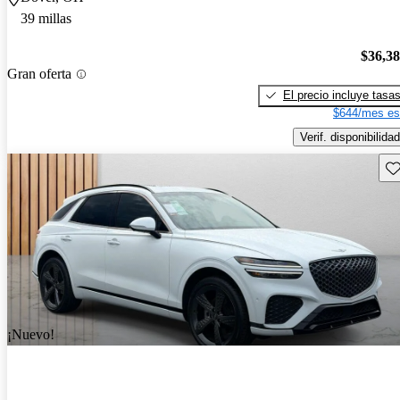
39 millas
$36,3
Gran oferta
El precio incluye tasa
$644/mes es
Verif. disponibilidad
Gu
¡Nuevo!