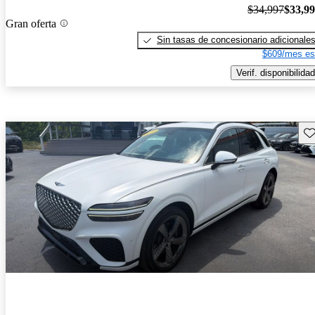
$34,997
$33,9
Gran oferta
Sin tasas de concesionario adicionale
$609/mes es
Verif. disponibilidad
Gu