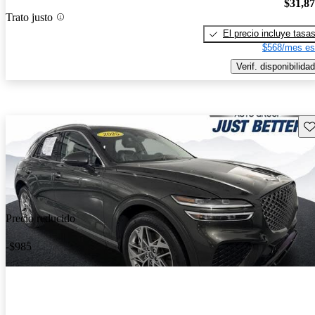
$31,8
Trato justo
El precio incluye tasa
$568/mes es
Verif. disponibilidad
Gu
Precio reducido
-$985