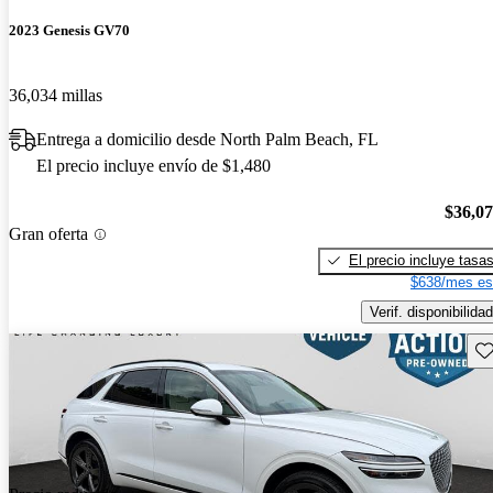
2023 Genesis GV70
36,034 millas
Entrega a domicilio desde North Palm Beach, FL
El precio incluye envío de $1,480
$36,0
Gran oferta
El precio incluye tasa
$638/mes es
Verif. disponibilidad
Gu