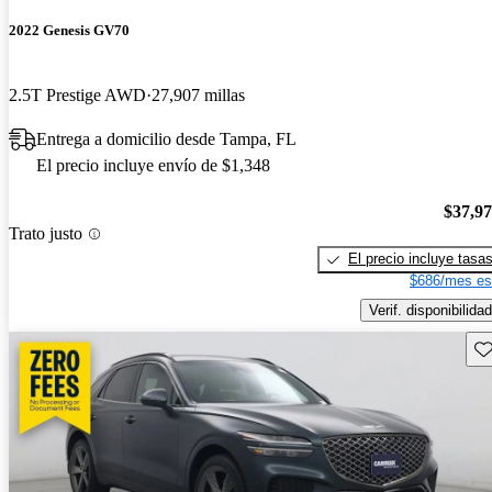
2022 Genesis GV70
2.5T Prestige AWD
27,907 millas
Entrega a domicilio desde Tampa, FL
El precio incluye envío de $1,348
$37,9
Trato justo
El precio incluye tasa
$686/mes es
Verif. disponibilidad
Gu