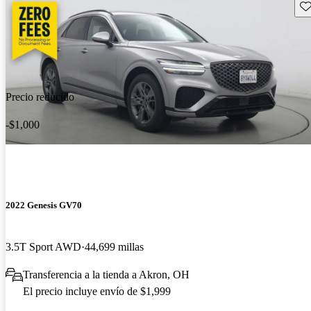
Gu
Precio reducido
-$1,000
2022 Genesis GV70
3.5T Sport AWD
44,699 millas
Transferencia a la tienda a Akron, OH
El precio incluye envío de $1,999