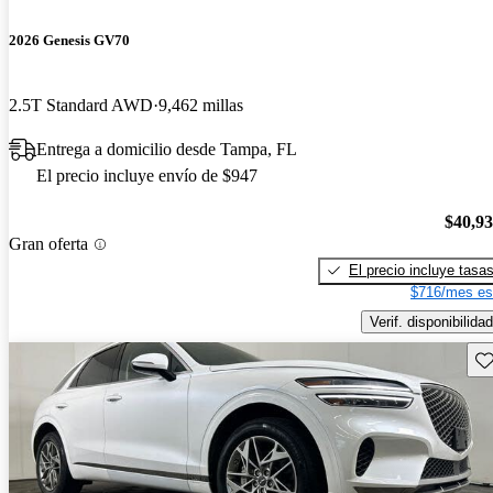
2026 Genesis GV70
2.5T Standard AWD
9,462 millas
Entrega a domicilio desde Tampa, FL
El precio incluye envío de $947
$40,9
Gran oferta
El precio incluye tasa
$716/mes es
Verif. disponibilidad
Gu