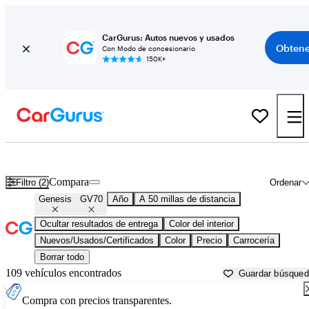
CarGurus: Autos nuevos y usados
Obtene
Con Modo de concesionario
150K+
Genesis GV70 usados en venta cerca de
Akron, OH
Compara
Filtro (2)
Ordenar
Genesis
GV70
Año
A 50 millas de distancia
Ocultar resultados de entrega
Color del interior
Nuevos/Usados/Certificados
Color
Precio
Carrocería
Borrar todo
109 vehículos encontrados
Guardar búsque
Compra con precios transparentes.