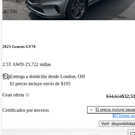
-$2,090
2023 Genesis GV70
2.5T AWD
25,722 millas
Entrega a domicilio desde London, OH
El precio incluye envío de $195
Gran oferta
$34,624
$32,5
El precio incluye tasa
Certificados por terceros
$571/mes es
Verif. disponibilidad
Gu