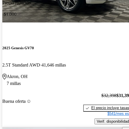
Precio reducido
-$1,000
2025 Genesis GV70
2.5T Standard AWD
41,646 millas
Akron, OH
7 millas
$32,398
$31,3
Buena oferta
El precio incluye tasa
$541/mes es
Verif. disponibilidad