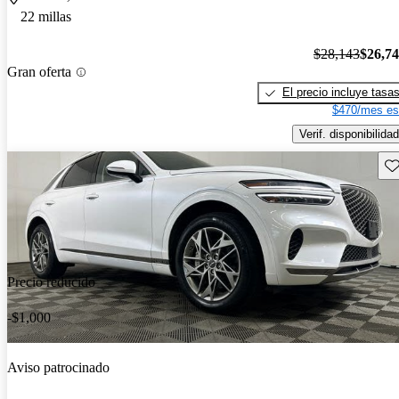
22 millas
$28,143
$26,7
Gran oferta
El precio incluye tasa
$470/mes es
Verif. disponibilidad
Gu
Precio reducido
-$1,000
Aviso patrocinado