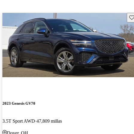
Gu
2023 Genesis GV70
3.5T Sport AWD
47,809 millas
Dover, OH