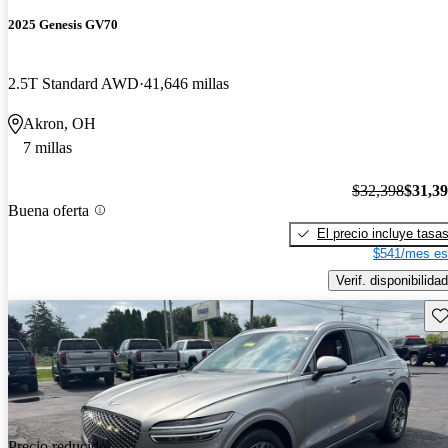
2025 Genesis GV70
2.5T Standard AWD
41,646 millas
Akron, OH
7 millas
$32,398
$31,3
Buena oferta
El precio incluye tasa
$541/mes es
Verif. disponibilidad
Gu
Precio reducido