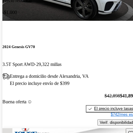
Precio reducido
-$1,000
2024 Genesis GV70
3.5T Sport AWD
29,322 millas
Entrega a domicilio desde Alexandria, VA
El precio incluye envío de $399
$42,898
$41,8
Buena oferta
El precio incluye tasa
$742/mes es
Verif. disponibilidad
Gu