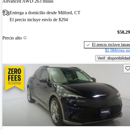
Advanced AWD
263 millas
Entrega a domicilio desde Milford, CT
El precio incluye envío de $294
$58,2
Precio alto
El precio incluye tasa
$1,084/mes es
Verif. disponibilidad
Gu