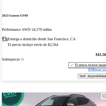
2023 Genesis GV60
Performance AWD
24,570 millas
Entrega a domicilio desde San Francisco, CA
El precio incluye envío de $2,564
$41,5
Sobreprecio
El precio incluye tasa
$788/mes es
Verif. disponibilidad
Gu