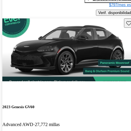
$797/mes es
Verif. disponibilidad
Gu
2023 Genesis GV60
Advanced AWD
27,772 millas