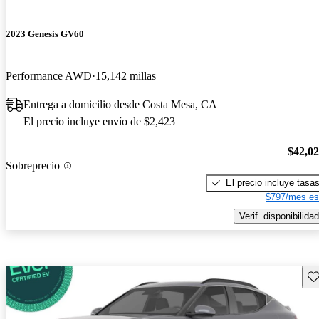
2023 Genesis GV60
Performance AWD
15,142 millas
Entrega a domicilio desde Costa Mesa, CA
El precio incluye envío de $2,423
$42,0
Sobreprecio
El precio incluye tasa
$797/mes es
Verif. disponibilidad
Gu