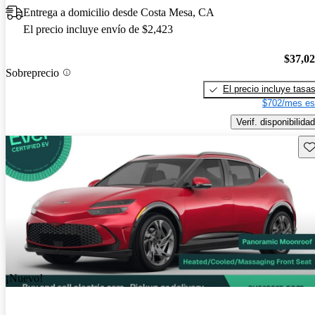
Entrega a domicilio desde Costa Mesa, CA
El precio incluye envío de $2,423
$37,0
Sobreprecio
El precio incluye tasa
$702/mes es
Verif. disponibilidad
Gu
¡Nuevo!