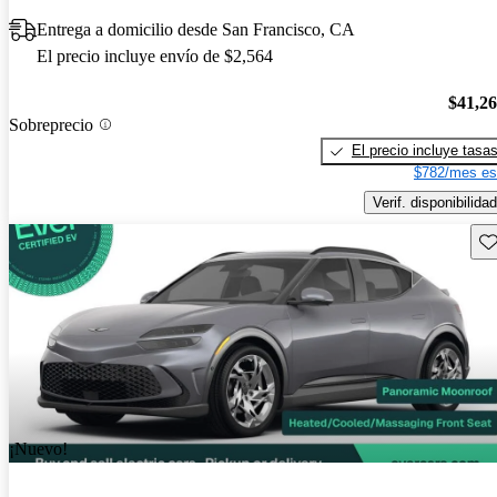
Entrega a domicilio desde San Francisco, CA
El precio incluye envío de $2,564
$41,2
Sobreprecio
El precio incluye tasa
$782/mes es
Verif. disponibilidad
Gu
¡Nuevo!