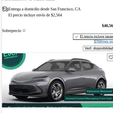
Entrega a domicilio desde San Francisco, CA
El precio incluye envío de $2,564
$40,5
Sobreprecio
El precio incluye tasa
$769/mes es
Verif. disponibilidad
Gu
¡Nuevo!