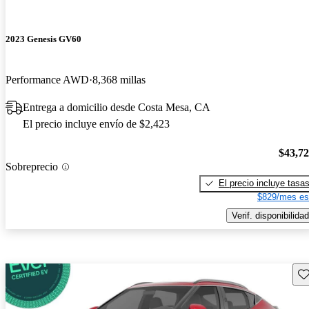
2023 Genesis GV60
Performance AWD
8,368 millas
Entrega a domicilio desde Costa Mesa, CA
El precio incluye envío de $2,423
$43,7
Sobreprecio
El precio incluye tasa
$829/mes es
Verif. disponibilidad
Gu