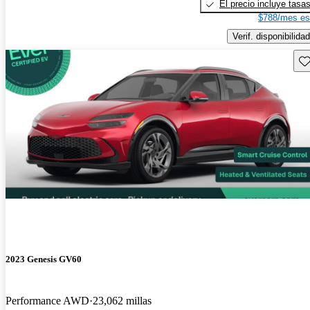
El precio incluye tasa
$788/mes es
Verif. disponibilidad
Gu
2023 Genesis GV60
Performance AWD
23,062 millas