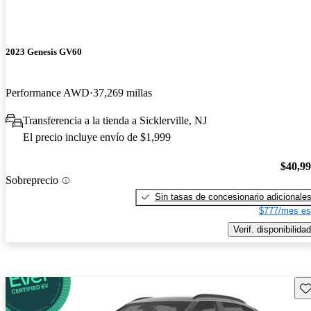
2023 Genesis GV60
Performance AWD
37,269 millas
Transferencia a la tienda a Sicklerville, NJ
El precio incluye envío de $1,999
$40,9
Sobreprecio
Sin tasas de concesionario adicionale
$777/mes es
Verif. disponibilidad
Gu