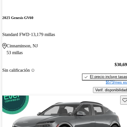
2025 Genesis GV60
Standard FWD
13,179 millas
Cinnaminson, NJ
53 millas
$30,6
Sin calificación
El precio incluye tasa
$573/mes es
Verif. disponibilidad
Gu