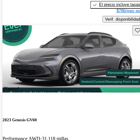
El precio incluye tasa
$786/mes es
Verif. disponibilidad
Gu
¡Nuevo!
2023 Genesis GV60
Performance AWD
31,118 millas