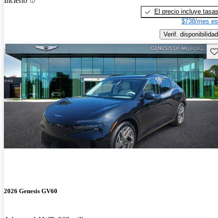
Incierto
El precio incluye tasa
$738/mes es
Verif. disponibilidad
Gu
2026 Genesis GV60