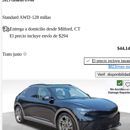
2025 Genesis GV60
Standard AWD
128 millas
Entrega a domicilio desde Milford, CT
El precio incluye envío de $294
$44,1
Trato justo
El precio incluye tasa
$823/mes es
Verif. disponibilidad
Gu