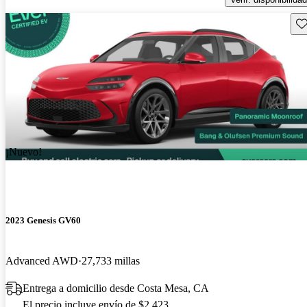
Gu
¡Nuevo!
2023 Genesis GV60
Advanced AWD
27,733 millas
Entrega a domicilio desde Costa Mesa, CA
El precio incluye envío de $2,423