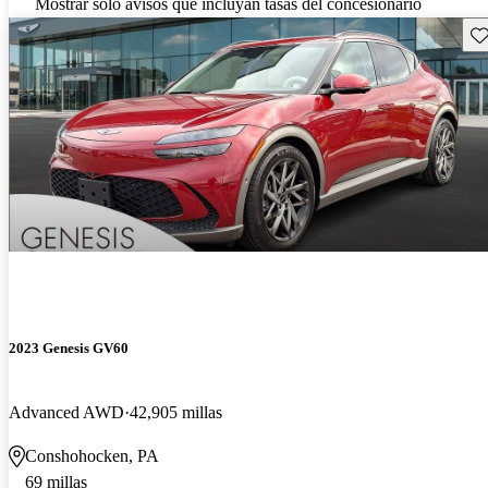
Mostrar solo avisos que incluyan tasas del concesionario
Gu
2023 Genesis GV60
Advanced AWD
42,905 millas
Conshohocken, PA
69 millas