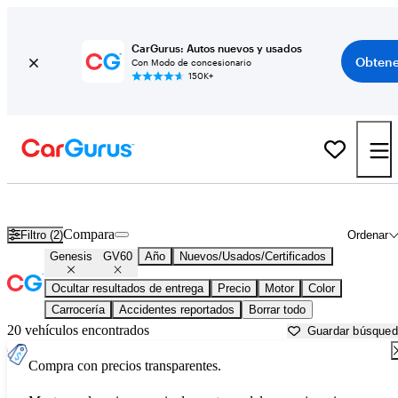
CarGurus: Autos nuevos y usados
Obtene
Con Modo de concesionario
150K+
Genesis GV60 usados en venta cerca de
Atlantic City, NJ
Compara
Filtro (2)
Ordenar
Genesis
GV60
Año
Nuevos/Usados/Certificados
Ocultar resultados de entrega
Precio
Motor
Color
Carrocería
Accidentes reportados
Borrar todo
20 vehículos encontrados
Guardar búsque
Compra con precios transparentes.