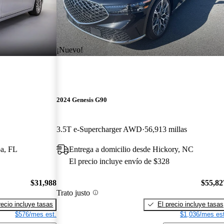
¡Nuevo!
2024 Genesis G90
3.5T e-Supercharger AWD
56,913 millas
pa, FL
Entrega a domicilio desde Hickory, NC
El precio incluye envío de $328
$31,988
$55,82
Trato justo
recio incluye tasas
El precio incluye tasas
$576/mes est.
$1,036/mes est