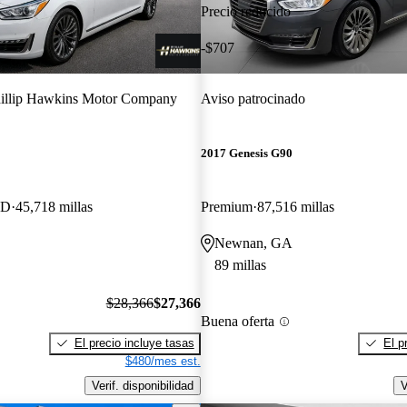
Precio reducido
-$707
illip Hawkins Motor Company
Aviso patrocinado
2017 Genesis G90
WD
45,718 millas
Premium
87,516 millas
Newnan, GA
89 millas
$28,366
$27,366
Buena oferta
El precio incluye tasas
El p
$480/mes est.
Verif. disponibilidad
V