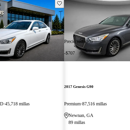
Guarda este Aviso
Precio reducido
-$707
2017 Genesis G90
WD
45,718 millas
Premium
87,516 millas
Newnan, GA
89 millas