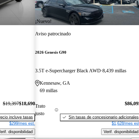
¡Nuevo!
Aviso patrocinado
2026 Genesis G90
3.5T e-Supercharger Black AWD
8,439 millas
Kennesaw, GA
69 millas
$19,397
$18,690
$86,09
Trato
justo
recio incluye tasas
Sin tasas de concesionario adicionales
$299/mes est.
$1,628/mes est
erif. disponibilidad
Verif. disponibilidad