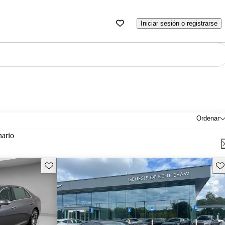
Iniciar sesión o registrarse
Ordenar
nario
Guarda este Aviso
Gu