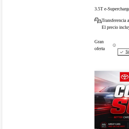
3.5T e-Superchar
Transferencia 
El precio incl
Gran
oferta
Si