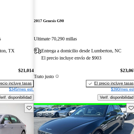
2017 Genesis G90
s
Ultimate
70,290 millas
ston, TX
Entrega a domicilio desde Lumberton, NC
El precio incluye envío de $903
$21,014
$23,06
Trato justo
recio incluye tasas
El precio incluye tasas
$345/mes est.
$390/mes est
erif. disponibilidad
Verif. disponibilidad
Guarda este Aviso
Gu