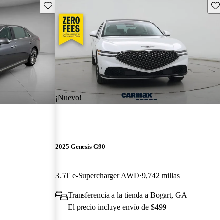
Guarda este Aviso
Gu
¡Nuevo!
2025 Genesis G90
3.5T e-Supercharger AWD
9,742 millas
Transferencia a la tienda a Bogart, GA
El precio incluye envío de $499