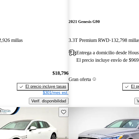
2021 Genesis G90
,926 millas
3.3T Premium RWD
132,798 milla
Entrega a domicilio desde Hou
El precio incluye envío de $969
$18,796
Gran oferta
El precio incluye tasas
El p
$301/mes est.
Verif. disponibilidad
V
Guarda este Aviso