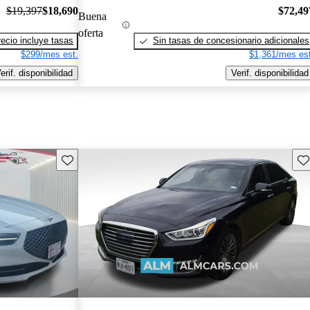
$19,397
$18,690
$72,49
Buena
oferta
recio incluye tasas
Sin tasas de concesionario adicionales
$299/mes est.
$1,361/mes est
erif. disponibilidad
Verif. disponibilidad
Guarda este Aviso
Gu