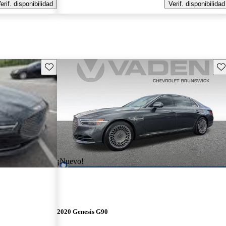
erif. disponibilidad
Verif. disponibilidad
Guarda este Aviso
Gu
¡Nuevo!
2020 Genesis G90