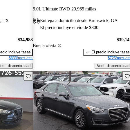
5.0L Ultimate RWD
29,965 millas
o, TX
Entrega a domicilio desde Brunswick, GA
El precio incluye envío de $300
$34,988
$39,14
Buena oferta
recio incluye tasas
El precio incluye tasas
$633/mes est.
$725/mes est
erif. disponibilidad
Verif. disponibilidad
Guarda este Aviso
Gu