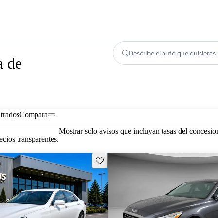
Describe el auto que quisieras
a de
trados
Compara
Mostrar solo avisos que incluyan tasas del concesio
cios transparentes.
Guarda este Aviso