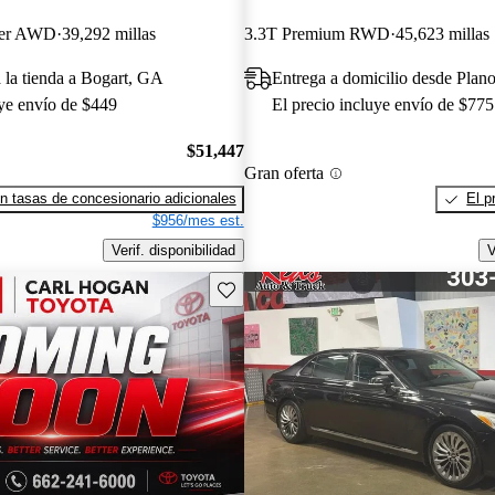
ger AWD
39,292 millas
3.3T Premium RWD
45,623 millas
a la tienda a Bogart, GA
Entrega a domicilio desde Plan
uye envío de $449
El precio incluye envío de $775
$51,447
Gran oferta
n tasas de concesionario adicionales
El p
$956/mes est.
Verif. disponibilidad
V
Guarda este Aviso