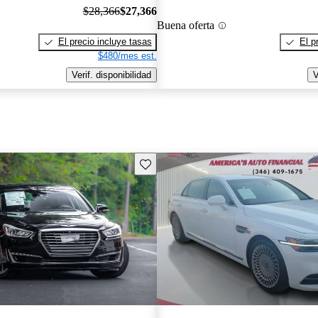
$28,366
$27,366
Buena oferta
El precio incluye tasas
El p
$480/mes est.
Verif. disponibilidad
V
Guarda este Aviso