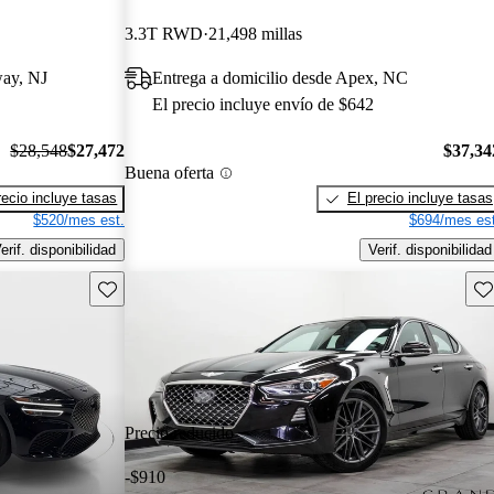
3.3T RWD
21,498 millas
way, NJ
Entrega a domicilio desde Apex, NC
El precio incluye envío de $642
$28,548
$27,472
$37,34
Buena oferta
recio incluye tasas
El precio incluye tasas
$520/mes est.
$694/mes est
erif. disponibilidad
Verif. disponibilidad
Guarda este Aviso
Gu
Precio reducido
-$910