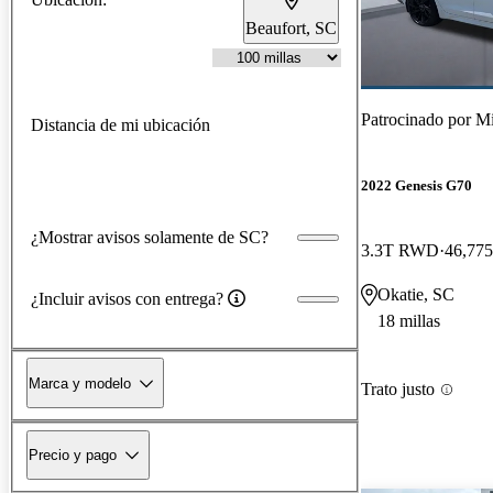
Beaufort, SC
Patrocinado por
Mi
Distancia de mi ubicación
2022 Genesis G70
¿Mostrar avisos solamente de SC?
3.3T RWD
46,775
Okatie, SC
¿Incluir avisos con entrega?
18 millas
Marca y modelo
Trato justo
Precio y pago