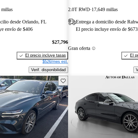
 millas
2.0T RWD
17,649 millas
cilio desde Orlando, FL
Entrega a domicilio desde Rah
uye envío de $406
El precio incluye envío de $673
$27,796
Gran oferta
El precio incluye tasas
El p
$526/mes est.
Verif. disponibilidad
V
Guarda este Aviso