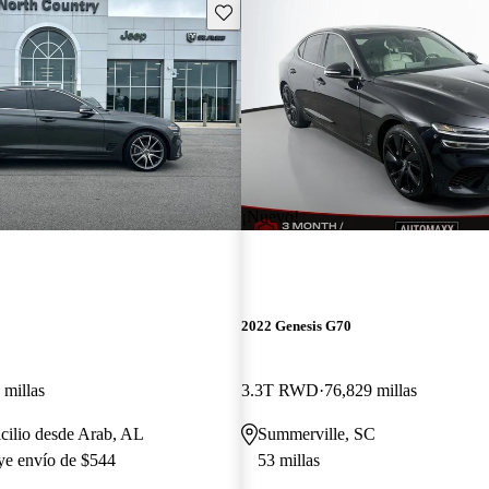
Guarda este Aviso
¡Nuevo!
2022 Genesis G70
 millas
3.3T RWD
76,829 millas
cilio desde Arab, AL
Summerville, SC
uye envío de $544
53 millas