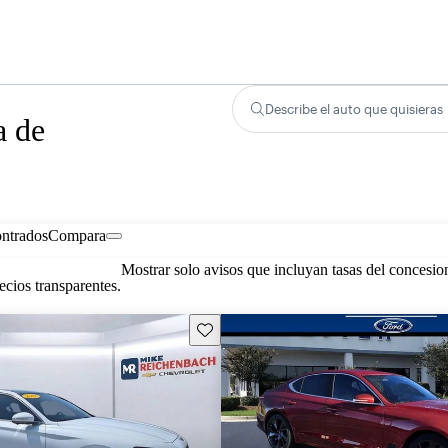
Describe el auto que quisieras
a de
ontrados
Compara
Mostrar solo avisos que incluyan tasas del concesio
cios transparentes.
Guarda este Aviso