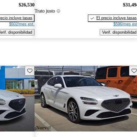
$26,530
$31,49
Trato justo
recio incluye tasas
El precio incluye tasas
$502/mes est.
$596/mes est
erif. disponibilidad
Verif. disponibilidad
Guarda este Aviso
Gu
¡Nuevo!