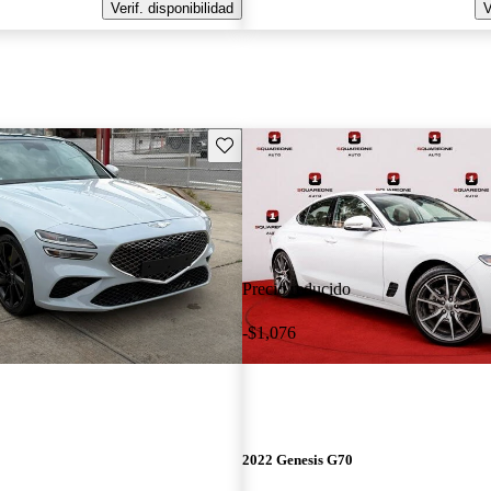
Verif. disponibilidad
V
Guarda este Aviso
Precio reducido
-$1,076
2022 Genesis G70