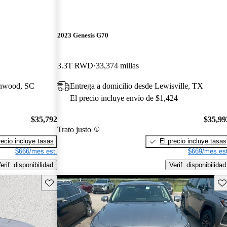
2023 Genesis G70
3.3T RWD
33,374 millas
enwood, SC
Entrega a domicilio desde Lewisville, TX
El precio incluye envío de $1,424
$35,792
$35,99
Trato justo
recio incluye tasas
El precio incluye tasas
$666/mes est.
$669/mes est
erif. disponibilidad
Verif. disponibilidad
Guarda este Aviso
Gu