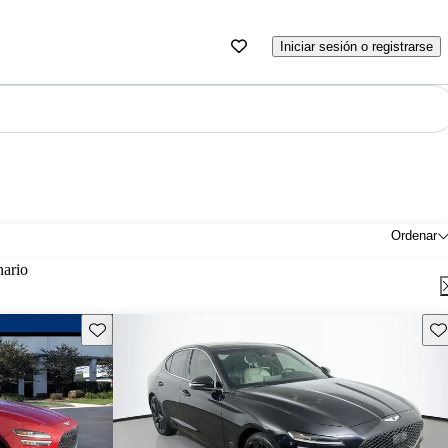
Iniciar sesión o registrarse
Ordenar
nario
Guarda este Aviso
Gu