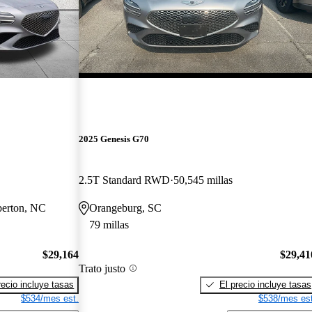
2025 Genesis G70
2.5T Standard RWD
50,545 millas
berton, NC
Orangeburg, SC
79 millas
$29,164
$29,41
Trato justo
recio incluye tasas
El precio incluye tasas
$534/mes est.
$538/mes est