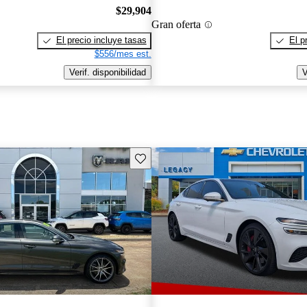
$29,904
Gran oferta
El precio incluye tasas
El p
$556/mes est.
Verif. disponibilidad
V
Guarda este Aviso