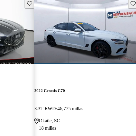
Guarda este Aviso
Gu
2022 Genesis G70
3.3T RWD
46,775 millas
Okatie, SC
18 millas