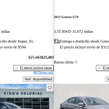
2023 Genesis G70
 millas
3.3T RWD
31,972 millas
cilio desde Jasper, AL
Entrega a domicilio desde Gre
uye envío de $594
El precio incluye envío de $312
$27,483
$25,403
Buena oferta
El precio incluye tasas
El p
$473/mes est.
Verif. disponibilidad
V
Guarda este Aviso