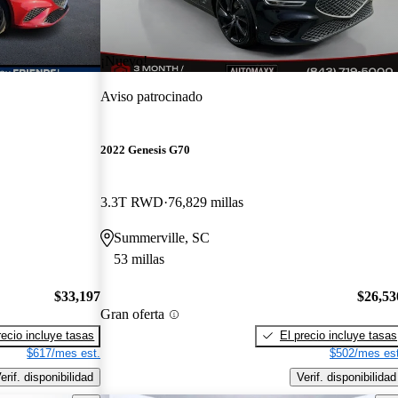
¡Nuevo!
Aviso patrocinado
2022 Genesis G70
3.3T RWD
76,829 millas
Summerville, SC
53 millas
$33,197
$26,53
Gran oferta
recio incluye tasas
El precio incluye tasas
$617/mes est.
$502/mes est
erif. disponibilidad
Verif. disponibilidad