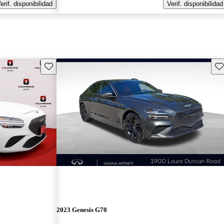
erif. disponibilidad
Verif. disponibilidad
Guarda este Aviso
Gu
2023 Genesis G70