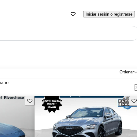
Iniciar sesión o registrarse
Ordenar
nario
Guarda este Aviso
Gu