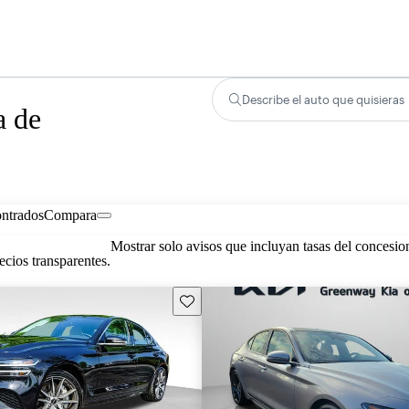
Describe el auto que quisieras
a de
ontrados
Compara
Mostrar solo avisos que incluyan tasas del concesio
cios transparentes.
Guarda este Aviso