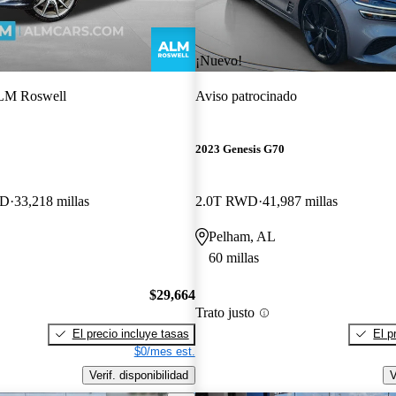
¡Nuevo!
M Roswell
Aviso patrocinado
2023 Genesis G70
WD
33,218 millas
2.0T RWD
41,987 millas
Pelham, AL
60 millas
$29,664
Trato justo
El precio incluye tasas
El p
$0/mes est.
Verif. disponibilidad
V