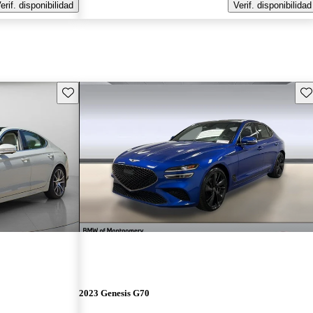
erif. disponibilidad
Verif. disponibilidad
Guarda este Aviso
Gu
2023 Genesis G70