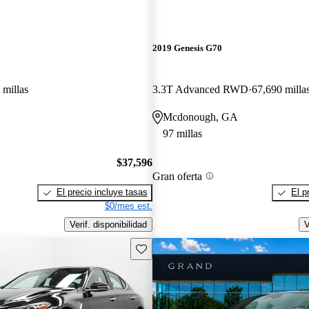
2019 Genesis G70
 millas
3.3T Advanced RWD
67,690 milla
Mcdonough, GA
97 millas
$37,596
Gran oferta
El precio incluye tasas
El p
$0/mes est.
Verif. disponibilidad
V
Guarda este Aviso