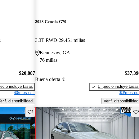
2023 Genesis G70
s
3.3T RWD
29,451 millas
Kennesaw, GA
76 millas
$20,887
$37,39
Buena oferta
recio incluye tasas
El precio incluye tasas
$0/mes est.
$0/mes est
erif. disponibilidad
Verif. disponibilidad
Guarda este Aviso
Gu