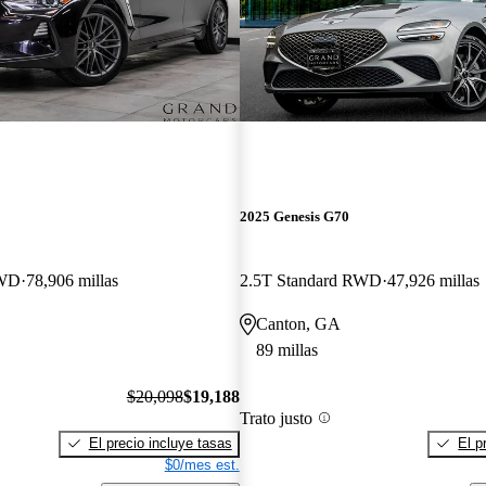
2025 Genesis G70
RWD
78,906 millas
2.5T Standard RWD
47,926 millas
Canton, GA
89 millas
$20,098
$19,188
Trato justo
El precio incluye tasas
El p
$0/mes est.