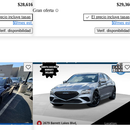
$28,616
$29,36
Gran oferta
recio incluye tasas
El precio incluye tasas
$0/mes est.
$0/mes est
erif. disponibilidad
Verif. disponibilidad
Guarda este Aviso
Gu