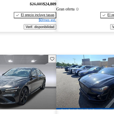
$26,889
$24,809
Gran oferta
El precio incluye tasas
El p
$0/mes est.
Verif. disponibilidad
V
Guarda este Aviso