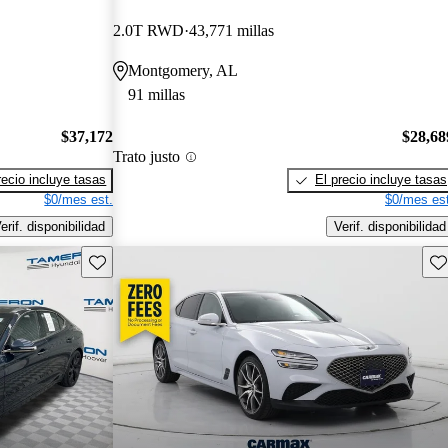
2.0T RWD
43,771 millas
Montgomery, AL
91 millas
$37,172
$28,68
Trato justo
recio incluye tasas
El precio incluye tasas
$0/mes est.
$0/mes est
erif. disponibilidad
Verif. disponibilidad
Guarda este Aviso
Gu