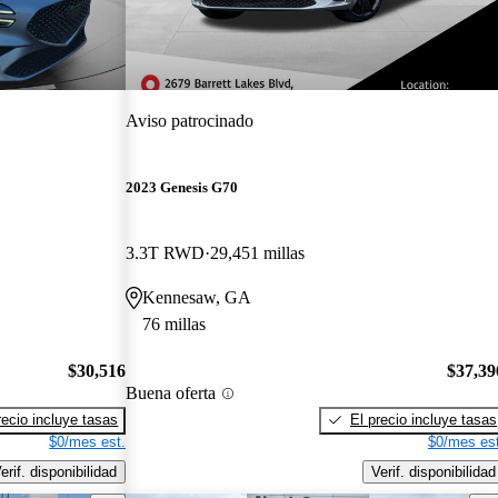
Aviso patrocinado
2023 Genesis G70
3.3T RWD
29,451 millas
Kennesaw, GA
76 millas
$30,516
$37,39
Buena oferta
recio incluye tasas
El precio incluye tasas
$0/mes est.
$0/mes est
erif. disponibilidad
Verif. disponibilidad