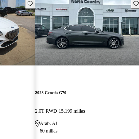
Guarda este Aviso
Gu
2023 Genesis G70
2.0T RWD
15,199 millas
Arab, AL
60 millas