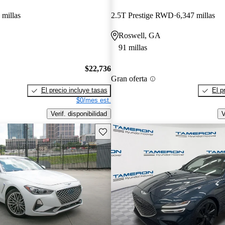
 millas
2.5T Prestige RWD
6,347 millas
Roswell, GA
91 millas
$22,736
Gran oferta
El precio incluye tasas
El p
$0/mes est.
Verif. disponibilidad
V
Guarda este Aviso