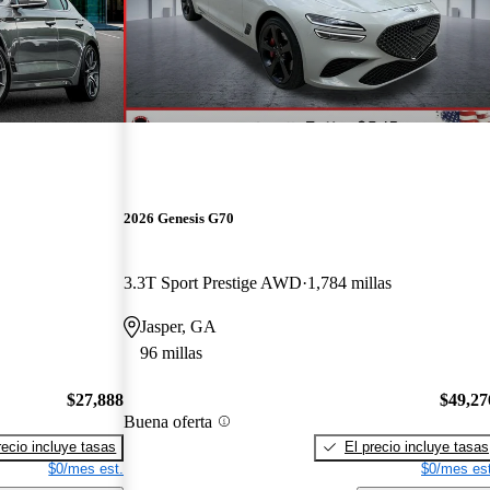
2026 Genesis G70
3.3T Sport Prestige AWD
1,784 millas
Jasper, GA
96 millas
$27,888
$49,27
Buena oferta
recio incluye tasas
El precio incluye tasas
$0/mes est.
$0/mes est