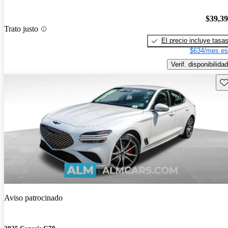
$39,3
Trato justo
El precio incluye tasa
$634/mes es
Verif. disponibilidad
Gu
Aviso patrocinado