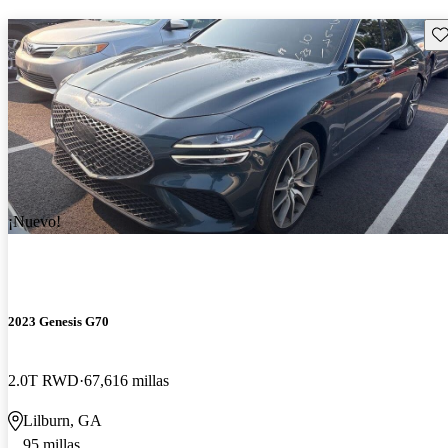
Gu
¡Nuevo!
2023 Genesis G70
2.0T RWD
67,616 millas
Lilburn, GA
95 millas