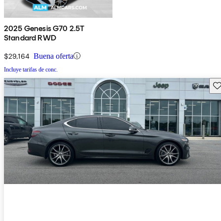
2025 Genesis G70 2.5T
Standard RWD
$29,164
Buena oferta
Incluye tarifas de conc.
Gu