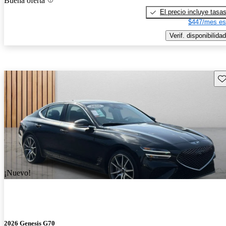
Buena oferta
El precio incluye tasa
$447/mes es
Verif. disponibilidad
Gu
¡Nuevo!
2026 Genesis G70