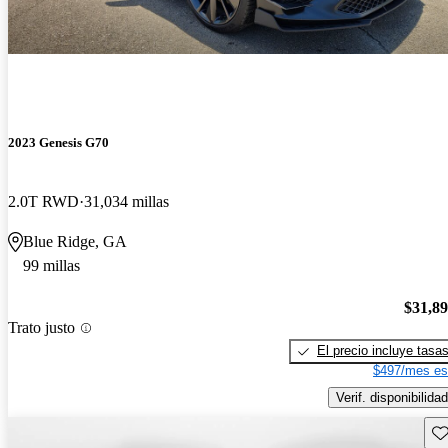
2023 Genesis G70
2.0T RWD
31,034 millas
Blue Ridge, GA
99 millas
$31,8
Trato justo
El precio incluye tasa
$497/mes es
Verif. disponibilidad
Gu