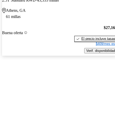
2.5T Standard RWD
43,333 millas
Athens, GA
61 millas
$27,1
Buena oferta
El precio incluye tasa
$409/mes es
Verif. disponibilidad