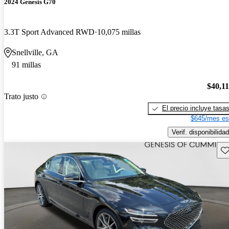
2024 Genesis G70
3.3T Sport Advanced RWD
10,075 millas
Snellville, GA
91 millas
$40,1
Trato justo
El precio incluye tasa
$645/mes es
Verif. disponibilidad
Gu