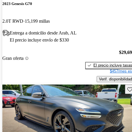
2023 Genesis G70
2.0T RWD
15,199 millas
Entrega a domicilio desde Arab, AL
El precio incluye envío de $330
$29,6
Gran oferta
El precio incluye tasa
$457/mes es
Verif. disponibilidad
Gu