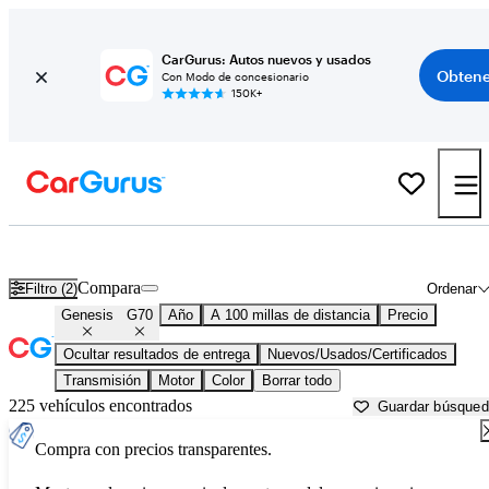
CarGurus: Autos nuevos y usados
Obtene
Con Modo de concesionario
150K+
Genesis G70 usados en venta cerca de
Anderson, SC
Compara
Filtro (2)
Ordenar
Genesis
G70
Año
A 100 millas de distancia
Precio
Ocultar resultados de entrega
Nuevos/Usados/Certificados
Transmisión
Motor
Color
Borrar todo
225 vehículos encontrados
Guardar búsque
Compra con precios transparentes.