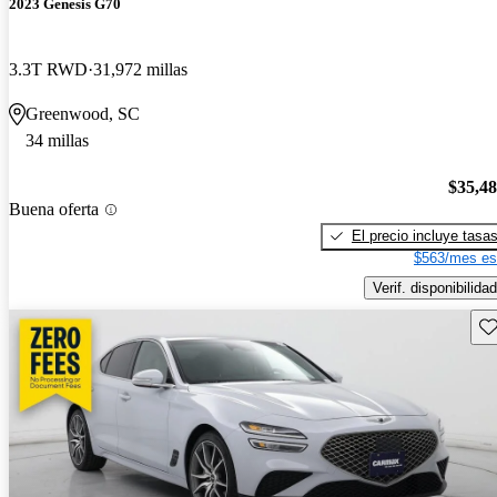
2023 Genesis G70
3.3T RWD
31,972 millas
Greenwood, SC
34 millas
$35,4
Buena oferta
El precio incluye tasa
$563/mes es
Verif. disponibilidad
Gu