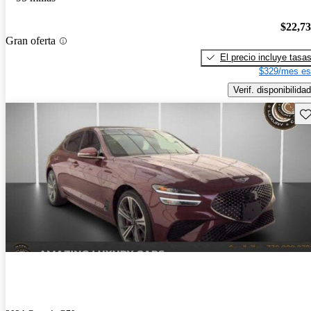
$22,7
Gran oferta
El precio incluye tasa
$329/mes es
Verif. disponibilidad
Gu