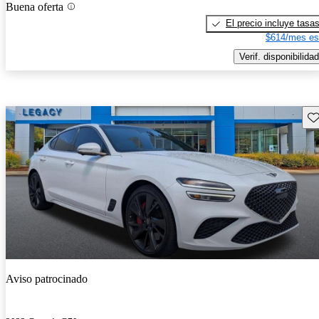
Buena oferta
El precio incluye tasa
$614/mes es
Verif. disponibilidad
Gu
Aviso patrocinado