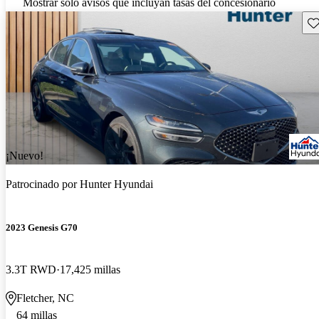
Mostrar solo avisos que incluyan tasas del concesionario
Gu
¡Nuevo!
Patrocinado por
Hunter Hyundai
2023 Genesis G70
3.3T RWD
17,425 millas
Fletcher, NC
64 millas