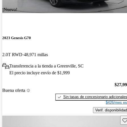
¡Nuevo!
2023 Genesis G70
2.0T RWD
48,971 millas
Transferencia a la tienda a Greenville, SC
El precio incluye envío de $1,999
$27,9
Buena oferta
Sin tasas de concesionario adicionale
$426/mes es
Verif. disponibilidad
Gu