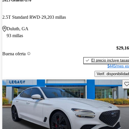
2025 Genesis G70
2.5T Standard RWD
29,203 millas
Duluth, GA
93 millas
$29,1
Buena oferta
El precio incluye tasa
$445/mes es
Verif. disponibilidad
Gu