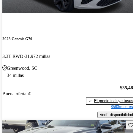
2023 Genesis G70
3.3T RWD
31,972 millas
Greenwood, SC
34 millas
$35,4
Buena oferta
El precio incluye tasa
$563/mes es
Verif. disponibilidad
Gu