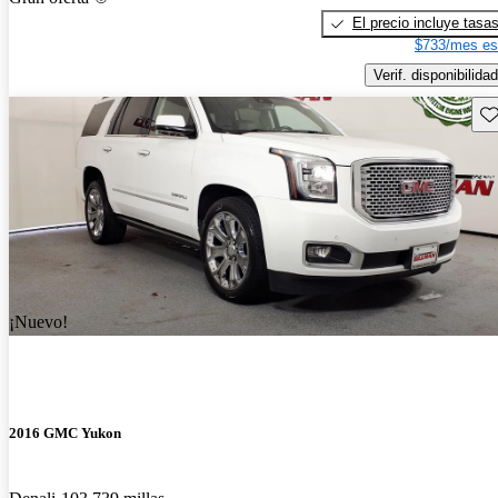
El precio incluye tasa
$733/mes es
Verif. disponibilidad
Gu
¡Nuevo!
2016 GMC Yukon