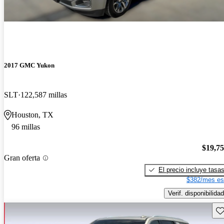
2017 GMC Yukon
SLT
122,587 millas
Houston, TX
96 millas
$19,7
Gran oferta
El precio incluye tasa
$382/mes es
Verif. disponibilidad
Gu