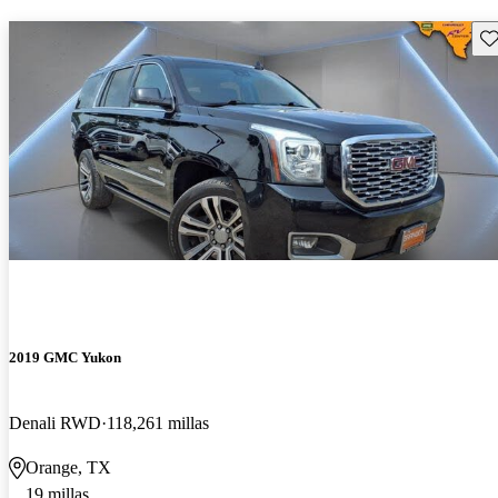
Gu
2019 GMC Yukon
Denali RWD
118,261 millas
Orange, TX
19 millas