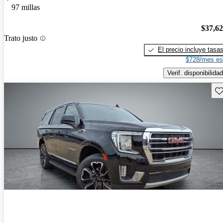
97 millas
$37,6
Trato justo
El precio incluye tasa
$728/mes es
Verif. disponibilidad
Gu