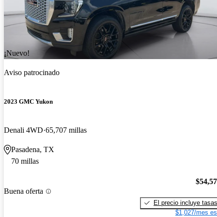
¡Nuevo!
Aviso patrocinado
2023 GMC Yukon
Denali 4WD
65,707 millas
Pasadena, TX
70 millas
$54,5
Buena oferta
El precio incluye tasa
$1,027/mes es