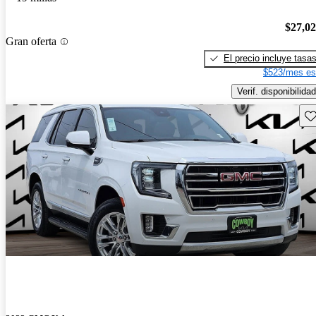
$27,0
Gran oferta
El precio incluye tasa
$523/mes es
Verif. disponibilidad
Gu