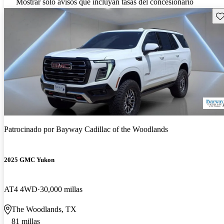
Mostrar solo avisos que incluyan tasas del concesionario
Gu
Patrocinado por
Bayway Cadillac of the Woodlands
2025 GMC Yukon
AT4 4WD
30,000 millas
The Woodlands, TX
81 millas