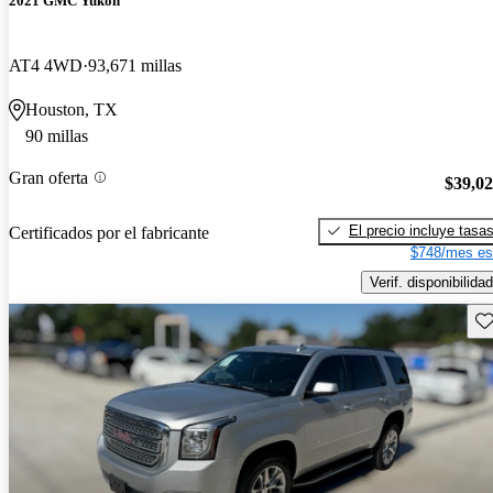
2021 GMC Yukon
AT4 4WD
93,671 millas
Houston, TX
90 millas
Gran oferta
$39,0
El precio incluye tasa
Certificados por el fabricante
$748/mes es
Verif. disponibilidad
Gu