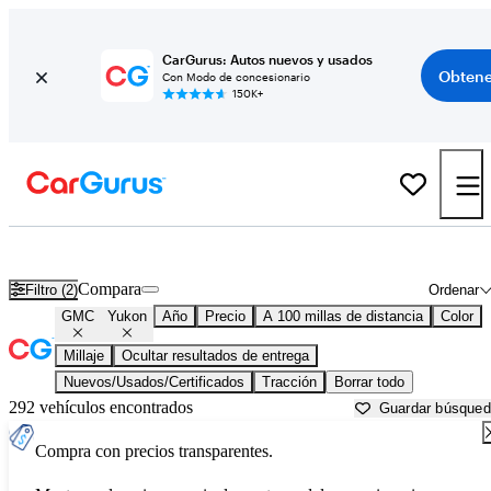
CarGurus: Autos nuevos y usados
Obtene
Con Modo de concesionario
150K+
GMC Yukon usados en venta cerca de
Beaumont, TX
Compara
Filtro (2)
Ordenar
GMC
Yukon
Año
Precio
A 100 millas de distancia
Color
Millaje
Ocultar resultados de entrega
Nuevos/Usados/Certificados
Tracción
Borrar todo
292 vehículos encontrados
Guardar búsque
Compra con precios transparentes.