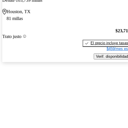
Denali
103,739 millas
Houston, TX
81 millas
$23,7
Trato justo
El precio incluye tasa
$459/mes es
Verif. disponibilidad