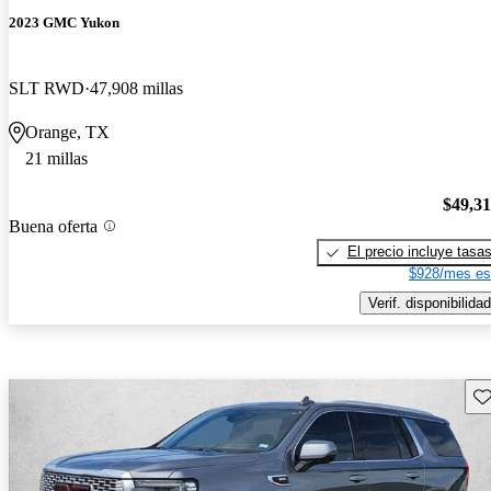
2023 GMC Yukon
SLT RWD
47,908 millas
Orange, TX
21 millas
$49,3
Buena oferta
El precio incluye tasa
$928/mes es
Verif. disponibilidad
Gu