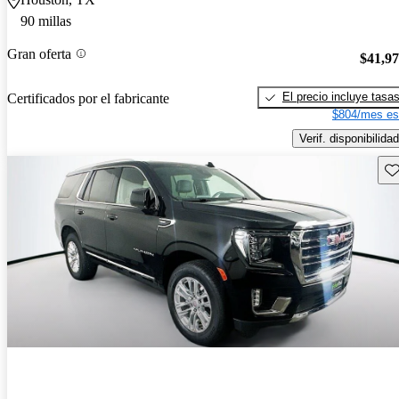
90 millas
Gran oferta
$41,9
El precio incluye tasa
Certificados por el fabricante
$804/mes es
Verif. disponibilidad
Gu