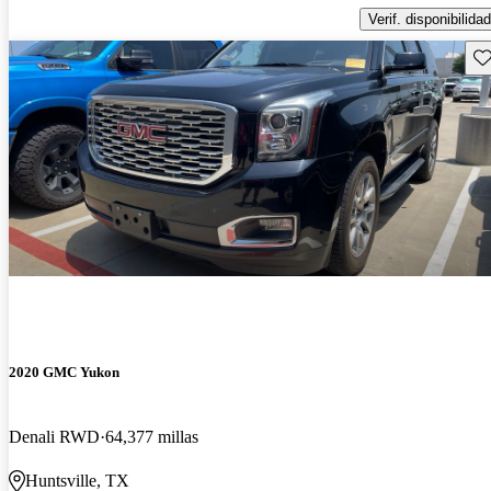
Verif. disponibilidad
Gu
2020 GMC Yukon
Denali RWD
64,377 millas
Huntsville, TX