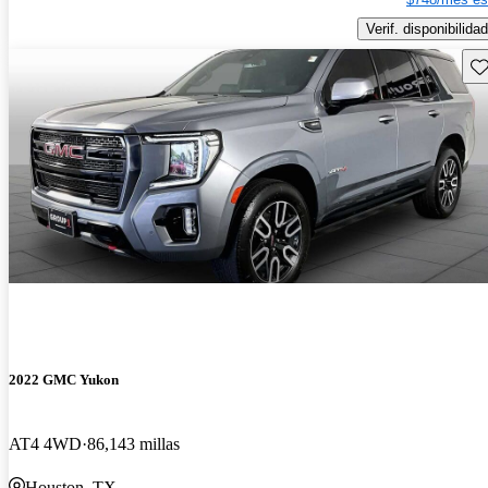
Verif. disponibilidad
Gu
2022 GMC Yukon
AT4 4WD
86,143 millas
Houston, TX