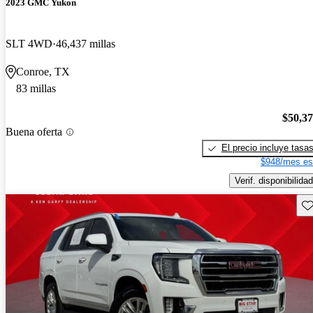
2023 GMC Yukon
SLT 4WD
46,437 millas
Conroe, TX
83 millas
$50,3
Buena oferta
El precio incluye tasa
$948/mes es
Verif. disponibilidad
Gu