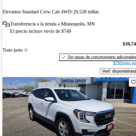
Elevation Standard Crew Cab 4WD
29,528 millas
Transferencia a la tienda a Minneapolis, MN
El precio incluye envío de $749
$39,7
Trato justo
Sin tasas de concesionario adicionale
$750/mes es
Verif. disponibilidad
Gu