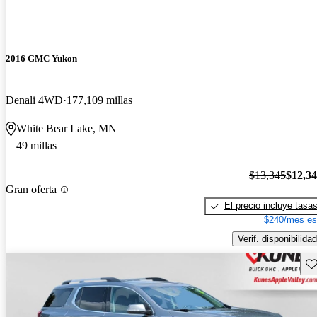
2016 GMC Yukon
Denali 4WD
177,109 millas
White Bear Lake, MN
49 millas
$13,345
$12,3
Gran oferta
El precio incluye tasa
$240/mes es
Verif. disponibilidad
Gu