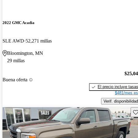
2022 GMC Acadia
SLE AWD
52,271 millas
Bloomington, MN
29 millas
$25,0
Buena oferta
El precio incluye tasa
$481/mes es
Verif. disponibilidad
Gu