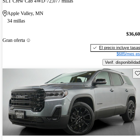
SLT Crew Cab 4WD
72,077 millas
Apple Valley, MN
34 millas
$36,6
Gran oferta
El precio incluye tasa
$685/mes es
Verif. disponibilidad
Gu