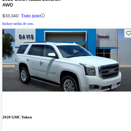
AWD
$33,340
Trato justo
Incluye tarifas de conc.
Gu
2020 GMC Yukon