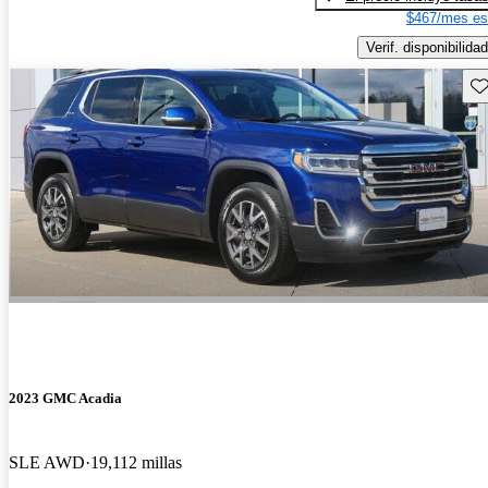
$467/mes es
Verif. disponibilidad
Gu
2023 GMC Acadia
SLE AWD
19,112 millas