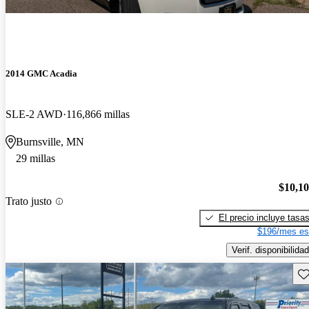
2014 GMC Acadia
SLE-2 AWD
116,866 millas
Burnsville, MN
29 millas
$10,1
Trato justo
El precio incluye tasa
$196/mes es
Verif. disponibilidad
Gu