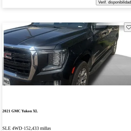
Verif. disponibilidad
Gu
2021 GMC Yukon XL
SLE 4WD
152,433 millas