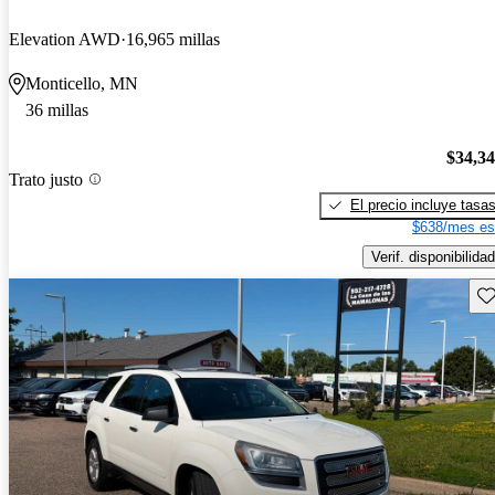
Elevation AWD
16,965 millas
Monticello, MN
36 millas
$34,3
Trato justo
El precio incluye tasa
$638/mes es
Verif. disponibilidad
Gu