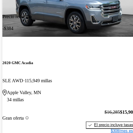
Precio reducido
-$384
2020 GMC Acadia
SLE AWD
115,949 millas
Apple Valley, MN
34 millas
$16,285
$15,9
Gran oferta
El precio incluye tasa
$308/mes es