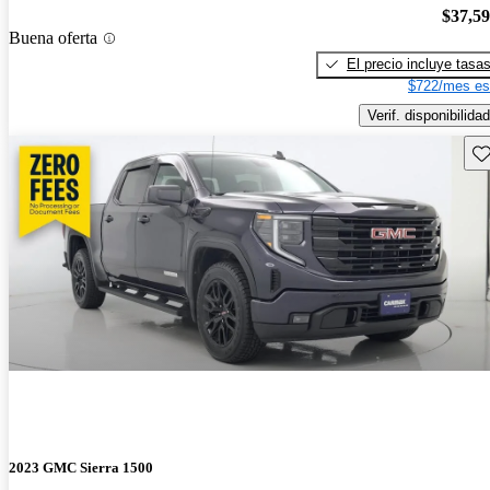
$37,5
Buena oferta
El precio incluye tasa
$722/mes es
Verif. disponibilidad
Gu
2023 GMC Sierra 1500