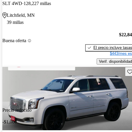
SLT 4WD
128,227 millas
Litchfield, MN
39 millas
$22,8
Buena oferta
El precio incluye tasa
$443/mes es
Verif. disponibilidad
Gu
Precio reducido
-$1,000