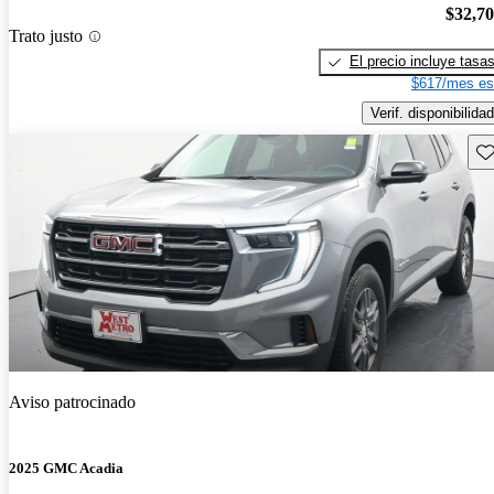
$32,7
Trato justo
El precio incluye tasa
$617/mes es
Verif. disponibilidad
Gu
Aviso patrocinado
2025 GMC Acadia