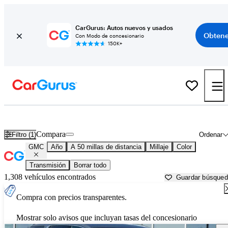
CarGurus: Autos nuevos y usados
Obtene
Con Modo de concesionario
150K+
Autos GMC usados en venta cerca de
Young America, MN
Compara
Filtro (1)
Ordenar
GMC
Año
A 50 millas de distancia
Millaje
Color
Transmisión
Borrar todo
1,308 vehículos encontrados
Guardar búsque
Compra con precios transparentes.
Mostrar solo avisos que incluyan tasas del concesionario