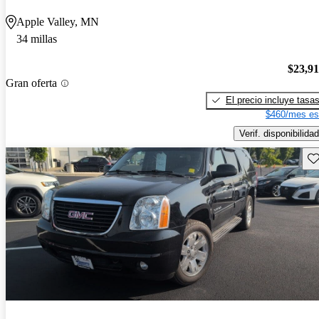
Apple Valley, MN
34 millas
$23,9
Gran oferta
El precio incluye tasa
$460/mes es
Verif. disponibilidad
Gu