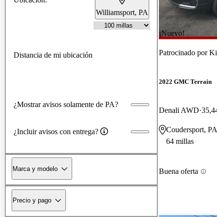
Williamsport, PA
¡Nuevo!
Patrocinado por
Ki
Distancia de mi ubicación
2022 GMC Terrain
¿Mostrar avisos solamente de PA?
Denali AWD
35,4
Coudersport, P
¿Incluir avisos con entrega?
64 millas
Marca y modelo
Buena oferta
Precio y pago