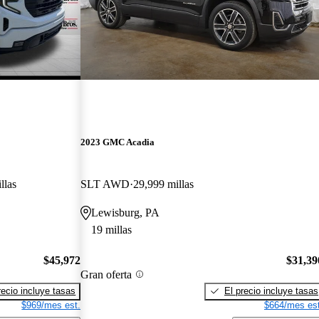
2023 GMC Acadia
llas
SLT AWD
29,999 millas
Lewisburg, PA
19 millas
$45,972
$31,39
Gran oferta
recio incluye tasas
El precio incluye tasas
$969/mes est.
$664/mes est