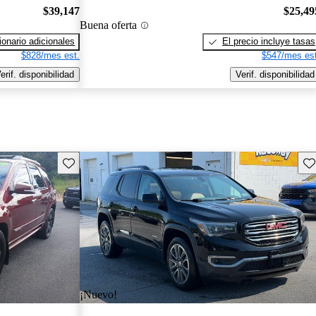
$39,147
$25,49
Buena oferta
onario adicionales
El precio incluye tasas
$828/mes est.
$547/mes est
erif. disponibilidad
Verif. disponibilidad
Guarda este Aviso
Gu
¡Nuevo!