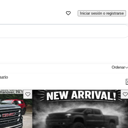
Iniciar sesión o registrarse
Ordenar
nario
Guarda este Aviso
Gu