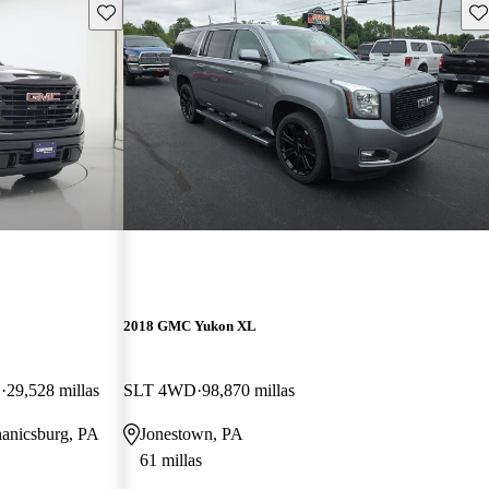
Guarda este Aviso
Gu
2018 GMC Yukon XL
D
29,528 millas
SLT 4WD
98,870 millas
hanicsburg, PA
Jonestown, PA
61 millas