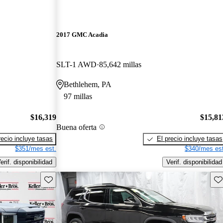
2017 GMC Acadia
SLT-1 AWD
85,642 millas
Bethlehem, PA
97 millas
$16,319
$15,81
Buena oferta
recio incluye tasas
El precio incluye tasas
$351/mes est.
$340/mes est
erif. disponibilidad
Verif. disponibilidad
Guarda este Aviso
Gu