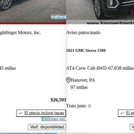
ghtlinger Motors, Inc.
Aviso patrocinado
2021 GMC Sierra 1500
45 millas
AT4 Crew Cab 4WD
67,658 millas
A
Hanover, PA
97 millas
$26,593
Trato justo
El precio incluye tasas
El p
$565/mes est.
Verif. disponibilidad
V