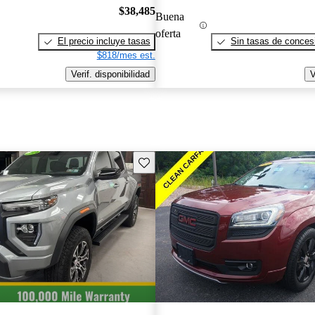
$38,485
Buena
oferta
El precio incluye tasas
Sin tasas de concesi
$818/mes est.
Verif. disponibilidad
V
Guarda este Aviso