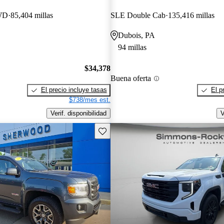
WD
85,404 millas
SLE Double Cab
135,416 millas
Dubois, PA
94 millas
$34,378
Buena oferta
El precio incluye tasas
El p
$738/mes est.
Verif. disponibilidad
V
Guarda este Aviso