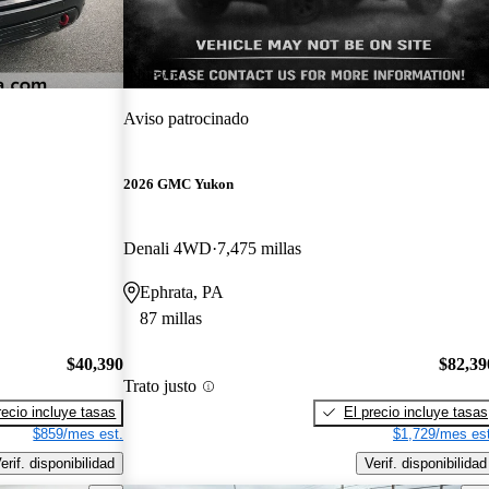
¡Nuevo!
Aviso patrocinado
2026 GMC Yukon
Denali 4WD
7,475 millas
Ephrata, PA
87 millas
$40,390
$82,39
Trato justo
recio incluye tasas
El precio incluye tasas
$859/mes est.
$1,729/mes est
erif. disponibilidad
Verif. disponibilidad