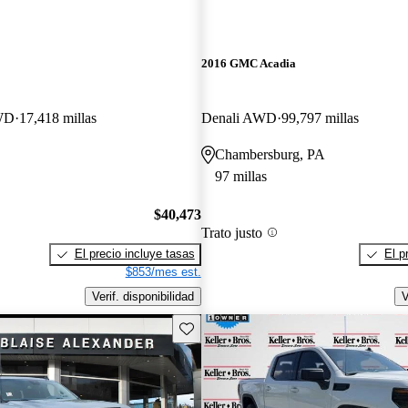
2016 GMC Acadia
WD
17,418 millas
Denali AWD
99,797 millas
Chambersburg, PA
97 millas
$40,473
Trato justo
El precio incluye tasas
El p
$853/mes est.
Verif. disponibilidad
V
Guarda este Aviso