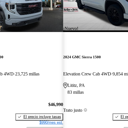
¡Nuevo!
00
2024 GMC Sierra 1500
Cab 4WD
23,725 millas
Elevation Crew Cab 4WD
9,854 mi
Lititz, PA
83 millas
$46,990
Trato justo
El precio incluye tasas
El p
$990/mes est.