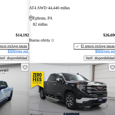
AT4 AWD
44,446 millas
Ephrata, PA
82 millas
$14,192
$26,69
Buena oferta
recio incluye tasas
El precio incluye tasas
$305/mes est.
$565/mes est
erif. disponibilidad
Verif. disponibilidad
Guarda este Aviso
Gu