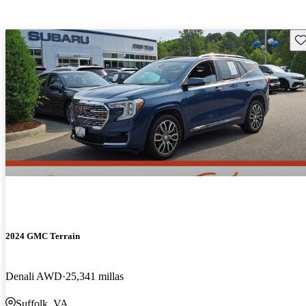
Gu
2024 GMC Terrain
Denali AWD
25,341 millas
Suffolk, VA