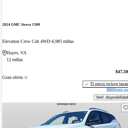
2024 GMC Sierra 1500
Elevation Crew Cab 4WD
6,985 millas
Hayes, VA
12 millas
$47,5
Gran oferta
El precio incluye tasa
$869/mes es
Verif. disponibilidad
Gu