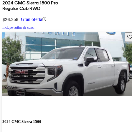
2024 GMC Sierra 1500 Pro
Regular Cab RWD
$26,258
Gran oferta
Incluye tarifas de conc.
Gu
Precio reducido
-$2,724
2024 GMC Sierra 1500