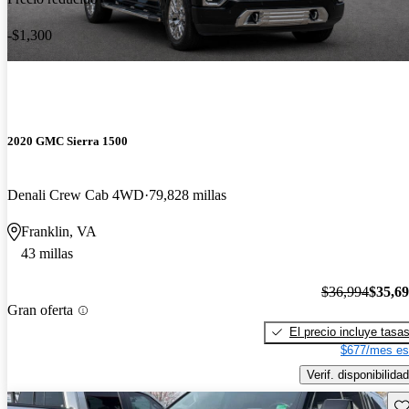
-$1,300
2020 GMC Sierra 1500
Denali Crew Cab 4WD
79,828 millas
Franklin, VA
43 millas
$36,994
$35,6
Gran oferta
El precio incluye tasa
$677/mes es
Verif. disponibilidad
Gu