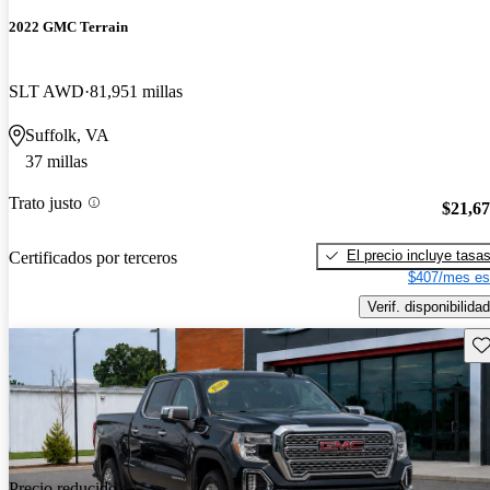
2022 GMC Terrain
SLT AWD
81,951 millas
Suffolk, VA
37 millas
Trato justo
$21,6
El precio incluye tasa
Certificados por terceros
$407/mes es
Verif. disponibilidad
Gu
Precio reducido