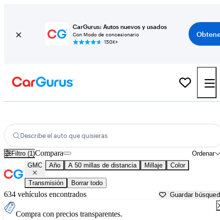
CarGurus: Autos nuevos y usados
Obtene
Con Modo de concesionario
150K+
Autos GMC usados en venta cerca de
Williamsburg, VA
Describe el auto que quisieras
Compara
Filtro (1)
Ordenar
GMC
Año
A 50 millas de distancia
Millaje
Color
Transmisión
Borrar todo
634 vehículos encontrados
Guardar búsque
Compra con precios transparentes.