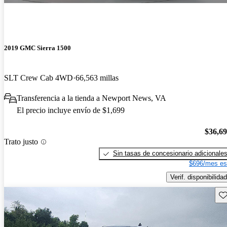
2019 GMC Sierra 1500
SLT Crew Cab 4WD
66,563 millas
Transferencia a la tienda a Newport News, VA
El precio incluye envío de $1,699
$36,6
Trato justo
Sin tasas de concesionario adicionale
$696/mes es
Verif. disponibilidad
Gu