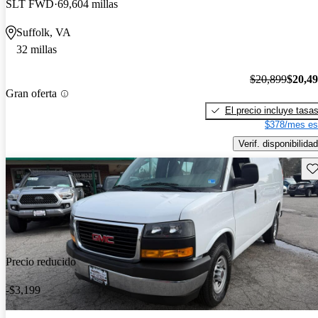
SLT FWD
69,604 millas
Suffolk, VA
32 millas
$20,899
$20,4
Gran oferta
El precio incluye tasa
$378/mes es
Verif. disponibilidad
Gu
Precio reducido
-$3,199