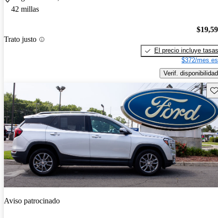
42 millas
$19,5
Trato justo
El precio incluye tasa
$372/mes es
Verif. disponibilidad
Gu
Aviso patrocinado