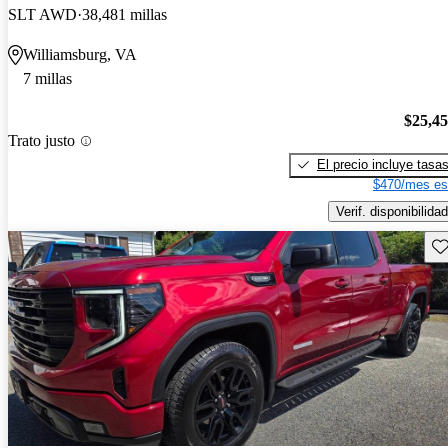
SLT AWD
38,481 millas
Williamsburg, VA
7 millas
$25,4
Trato justo
El precio incluye tasa
$470/mes es
Verif. disponibilidad
Gu