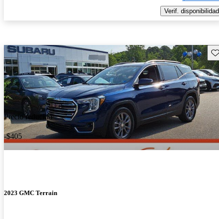
Verif. disponibilidad
Gu
Precio reducido
-$405
2023 GMC Terrain