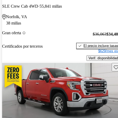
SLE Crew Cab 4WD
55,841 millas
Norfolk, VA
38 millas
Gran oferta
$36,063
$34,4
El precio incluye tasa
Certificados por terceros
$629/mes es
Verif. disponibilidad
Gu