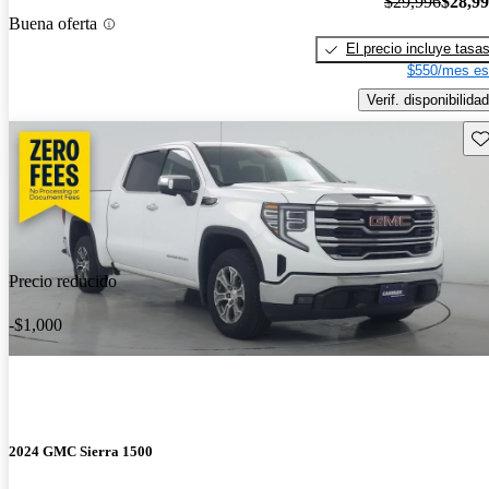
$29,996
$28,9
Buena oferta
El precio incluye tasa
$550/mes es
Verif. disponibilidad
Gu
Precio reducido
-$1,000
2024 GMC Sierra 1500