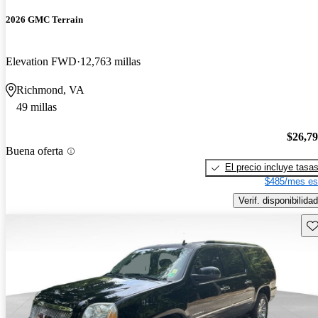
2026 GMC Terrain
Elevation FWD
12,763 millas
Richmond, VA
49 millas
$26,7
Buena oferta
El precio incluye tasa
$485/mes es
Verif. disponibilidad
Gu