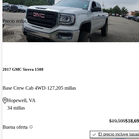
Precio reducido
-$900
2017 GMC Sierra 1500
Base Crew Cab 4WD
127,205 millas
Hopewell, VA
34 millas
$19,599
$18,6
Buena oferta
El precio incluye tasa