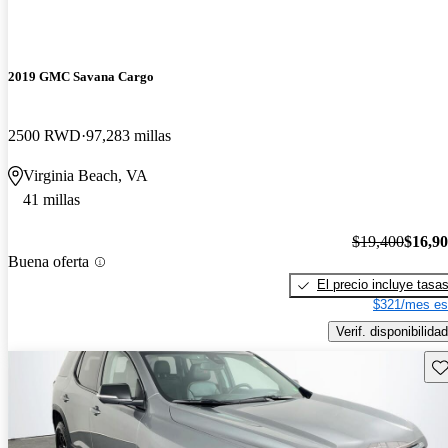
2019 GMC Savana Cargo
2500 RWD
97,283 millas
Virginia Beach, VA
41 millas
$19,400
$16,9
Buena oferta
El precio incluye tasa
$321/mes es
Verif. disponibilidad
Gu