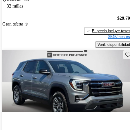
32 millas
$29,7
Gran oferta
El precio incluye tasa
$545/mes es
Verif. disponibilidad
Gu