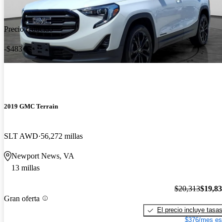
Precio reducido
-$483
2019 GMC Terrain
SLT AWD
56,272 millas
Newport News, VA
13 millas
$20,313
$19,8
Gran oferta
El precio incluye tasa
$376/mes es