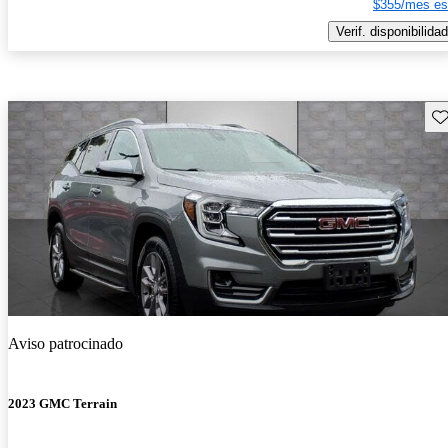
$355/mes es
Verif. disponibilidad
Gu
Aviso patrocinado
2023 GMC Terrain