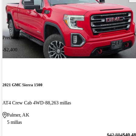
Precio reducido
-$2,400
2021 GMC Sierra 1500
AT4 Crew Cab 4WD
88,263 millas
Palmer, AK
5 millas
$42,884
$40,4