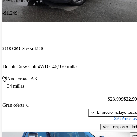
Precio reducido
-$1,249
2018 GMC Sierra 1500
Denali Crew Cab 4WD
146,950 millas
Anchorage, AK
34 millas
$23,999
$22,9
Gran oferta
El precio incluye tasa
$305/mes es
Verif. disponibilidad
Gu