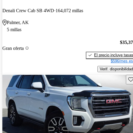
Denali Crew Cab SB 4WD
164,072 millas
Palmer, AK
5 millas
$35,3
Gran oferta
El precio incluye tasa
$596/mes es
Verif. disponibilidad
Gu