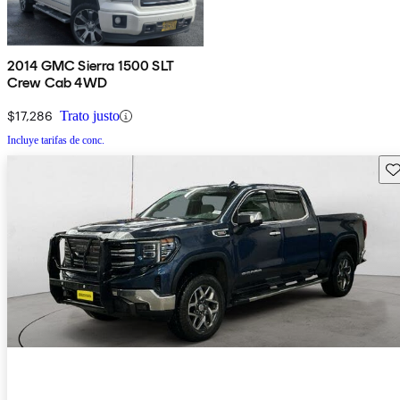
2014 GMC Sierra 1500 SLT
Crew Cab 4WD
$17,286
Trato justo
Incluye tarifas de conc.
Gu