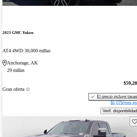
2023 GMC Yukon
AT4 4WD
30,000 millas
Anchorage, AK
29 millas
$59,2
Gran oferta
El precio incluye tasa
$1,075/mes es
Verif. disponibilidad
Gu