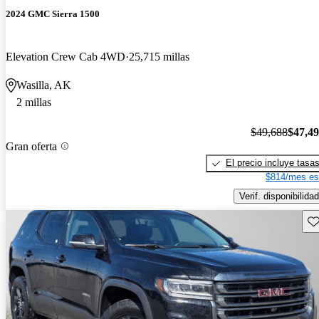
2024 GMC Sierra 1500
Elevation Crew Cab 4WD
25,715 millas
Wasilla, AK
2 millas
$49,688
$47,4
Gran oferta
El precio incluye tasa
$814/mes es
Verif. disponibilidad
Gu