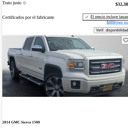
Trato justo
$32,3
El precio incluye tasa
Certificados por el fabricante
$489/mes es
Verif. disponibilidad
Gu
2014 GMC Sierra 1500