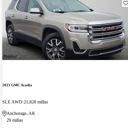
Gu
¡Nuevo!
2023 GMC Acadia
SLE AWD
21,828 millas
Anchorage, AK
29 millas