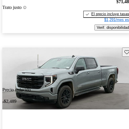
$71,4
Trato justo
El precio incluye tasa
$1,291/mes es
Verif. disponibilidad
Gu
Precio reducido
-$2,489