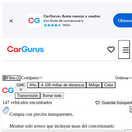
CarGurus: Autos nuevos y usados
Obtene
Con Modo de concesionario
150K+
Autos GMC usados en venta cerca de
Wasilla, AK
Compara
Filtro (1)
Ordenar
GMC
Año
A 100 millas de distancia
Millaje
Color
Transmisión
Borrar todo
147 vehículos encontrados
Guardar búsque
Compra con precios transparentes.
Mostrar solo avisos que incluyan tasas del concesionario