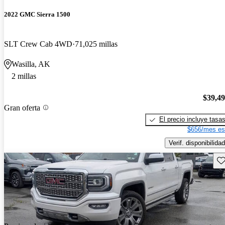
2022 GMC Sierra 1500
SLT Crew Cab 4WD
71,025 millas
Wasilla, AK
2 millas
$39,4
Gran oferta
El precio incluye tasa
$656/mes es
Verif. disponibilidad
Gu