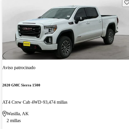
Gu
Aviso patrocinado
2020 GMC Sierra 1500
AT4 Crew Cab 4WD
93,474 millas
Wasilla, AK
2 millas