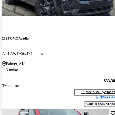
2023 GMC Acadia
AT4 AWD
56,474 millas
Palmer, AK
5 millas
$33,3
Trato justo
El precio incluye tasa
$510/mes es
Verif. disponibilidad
Gu