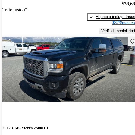
$38,6
Trato justo
El precio incluye tasa
$673/mes es
Verif. disponibilidad
Gu
2017 GMC Sierra 2500HD