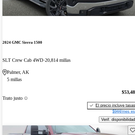
2024 GMC Sierra 1500
SLT Crew Cab 4WD
20,814 millas
Palmer, AK
5 millas
$53,4
Trato justo
El precio incluye tasa
$944/mes es
Verif. disponibilidad
Gu