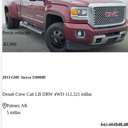
Precio reducido
-$2,000
2015 GMC Sierra 3500HD
Denali Crew Cab LB DRW 4WD
112,321 millas
Palmer, AK
5 millas
$42,484
$40,4