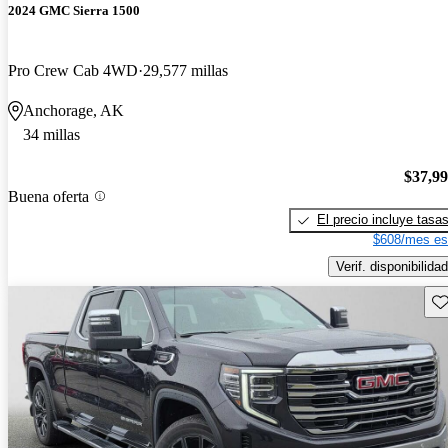
2024 GMC Sierra 1500
Pro Crew Cab 4WD
29,577 millas
Anchorage, AK
34 millas
$37,9
Buena oferta
El precio incluye tasa
$608/mes es
Verif. disponibilidad
Gu