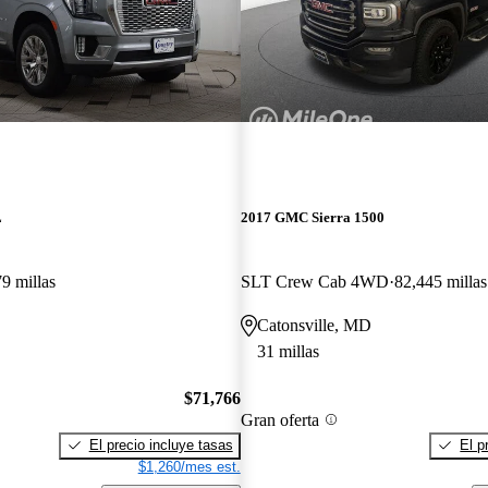
L
2017 GMC Sierra 1500
9 millas
SLT Crew Cab 4WD
82,445 millas
Catonsville, MD
31 millas
$71,766
Gran oferta
El precio incluye tasas
El p
$1,260/mes est.