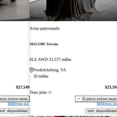
¡Nuevo!
Aviso patrocinado
2023 GMC Terrain
SLE AWD
31,577 millas
Fredericksburg, VA
50 millas
$27,549
$25,59
Trato justo
recio incluye tasas
El precio incluye tasas
$488/mes est.
$454/mes est
erif. disponibilidad
Verif. disponibilidad