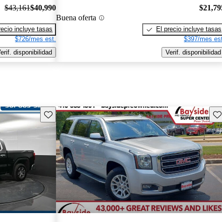
$43,161
$40,990
$21,79
Buena oferta
recio incluye tasas
El precio incluye tasas
$726/mes est.
$397/mes est
erif. disponibilidad
Verif. disponibilidad
Guarda este Aviso
Gu