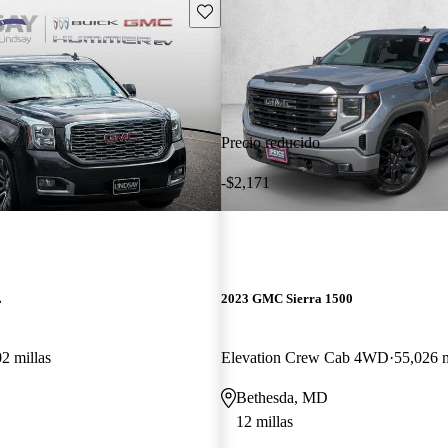
Guarda este Aviso
Precio reducido
-$2,171
L
2023 GMC Sierra 1500
2 millas
Elevation Crew Cab 4WD
55,026 m
Bethesda, MD
12 millas