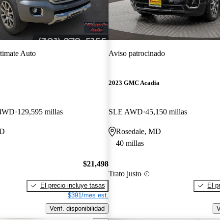
timate Auto
Aviso patrocinado
2023 GMC Acadia
 4WD
129,595 millas
SLE AWD
45,150 millas
MD
Rosedale, MD
40 millas
$21,498
Trato justo
El precio incluye tasas
El p
$391/mes est.
Verif. disponibilidad
V