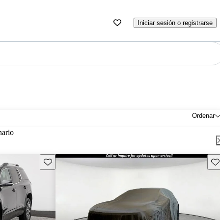
Iniciar sesión o registrarse
Ordenar
nario
Guarda este Aviso
Gu