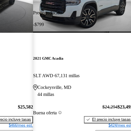
Precio reducido
-$799
2021 GMC Acadia
SLT AWD
67,131 millas
Cockeysville, MD
44 millas
$25,582
$24,294
$23,49
Buena oferta
recio incluye tasas
El precio incluye tasas
$466/mes est.
$424/mes est