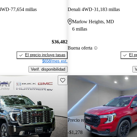
 4WD
77,654 millas
Denali 4WD
31,183 millas
Marlow Heights, MD
6 millas
$36,482
Buena oferta
El precio incluye tasas
El p
$658/mes est.
Verif. disponibilidad
V
Guarda este Aviso
Precio reducido
-$1,278