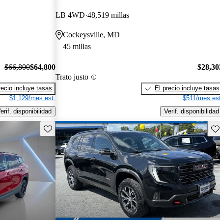
LB 4WD
48,519 millas
Cockeysville, MD
45 millas
$66,800
$64,800
$28,30
Trato justo
recio incluye tasas
El precio incluye tasas
$1,129/mes est.
$511/mes est
erif. disponibilidad
Verif. disponibilidad
Guarda este Aviso
Gu