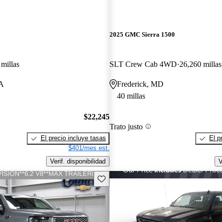
2025 GMC Sierra 1500
millas
SLT Crew Cab 4WD
26,260 millas
VA
Frederick, MD
40 millas
$22,245
Trato justo
El precio incluye tasas
El p
$401/mes est.
Verif. disponibilidad
V
Guarda este Aviso