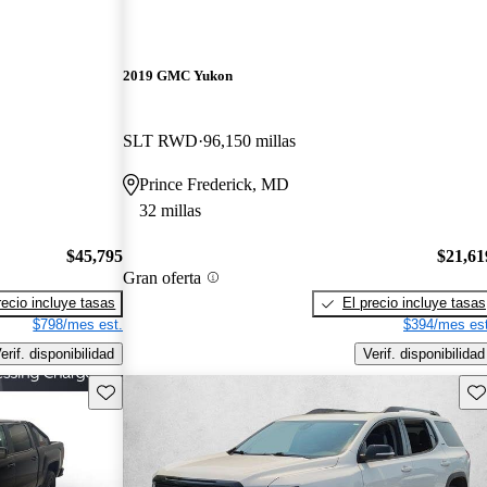
2019 GMC Yukon
SLT RWD
96,150 millas
Prince Frederick, MD
32 millas
$45,795
$21,61
Gran oferta
recio incluye tasas
El precio incluye tasas
$798/mes est.
$394/mes est
erif. disponibilidad
Verif. disponibilidad
Guarda este Aviso
Gu