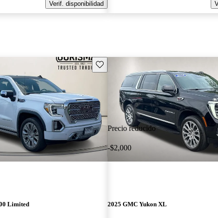
Verif. disponibilidad
V
Guarda este Aviso
Precio reducido
-$2,000
00 Limited
2025 GMC Yukon XL