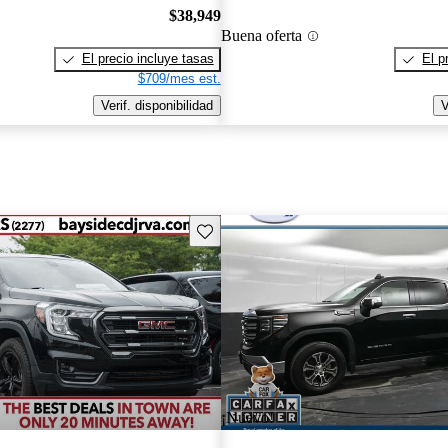
$38,949
Buena oferta
El precio incluye tasas
El p
$709/mes est.
Verif. disponibilidad
V
Guarda este Aviso
¡Nuevo!