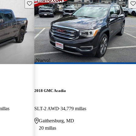
Guarda este Aviso
Gu
¡Nuevo!
2018 GMC Acadia
illas
SLT-2 AWD
34,779 millas
Gaithersburg, MD
20 millas