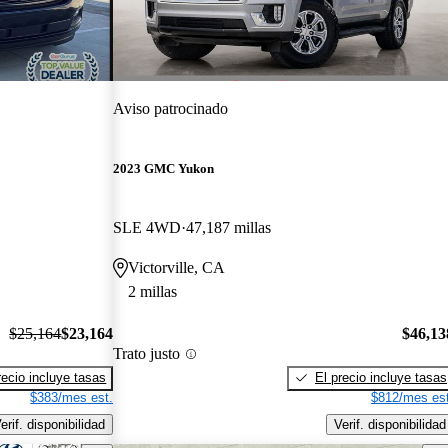
Aviso patrocinado
2023 GMC Yukon
SLE 4WD
47,187 millas
Victorville, CA
2 millas
$25,164
$23,164
$46,13
Trato justo
recio incluye tasas
El precio incluye tasas
$383/mes est.
$812/mes est
erif. disponibilidad
Verif. disponibilidad