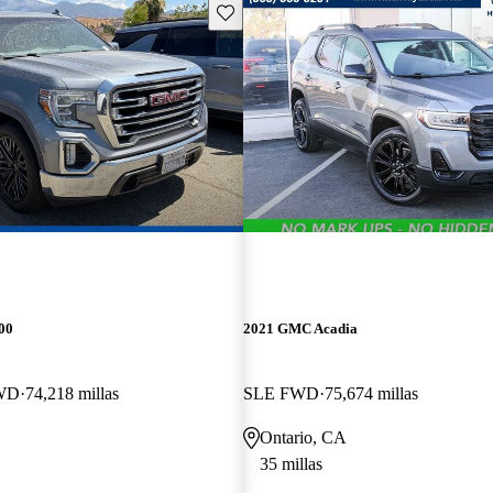
Guarda este Aviso
00
2021 GMC Acadia
RWD
74,218 millas
SLE FWD
75,674 millas
Ontario, CA
35 millas