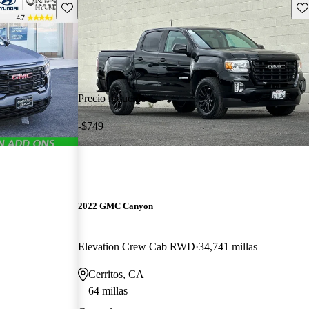
Guarda este Aviso
Gu
Precio reducido
-$749
2022 GMC Canyon
Elevation Crew Cab RWD
34,741 millas
Cerritos, CA
64 millas