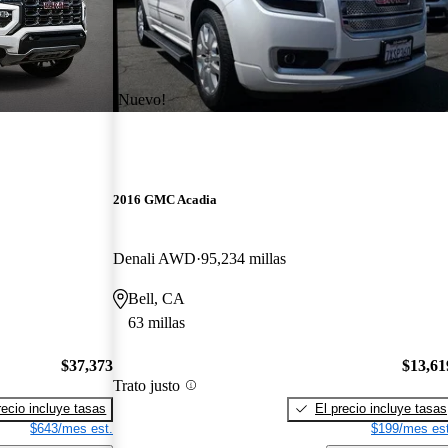
¡Nuevo!
2016 GMC Acadia
Denali AWD
95,234 millas
Bell, CA
63 millas
$37,373
$13,61
Trato justo
recio incluye tasas
El precio incluye tasas
$643/mes est.
$199/mes est