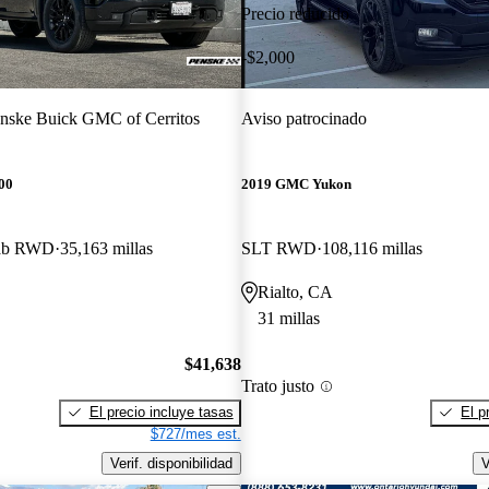
Precio reducido
-$2,000
nske Buick GMC of Cerritos
Aviso patrocinado
00
2019 GMC Yukon
Cab RWD
35,163 millas
SLT RWD
108,116 millas
Rialto, CA
31 millas
$41,638
Trato justo
El precio incluye tasas
El p
$727/mes est.
Verif. disponibilidad
V