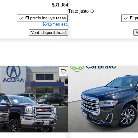
$31,384
Trato justo
El precio incluye tasas
El p
$542/mes est.
Verif. disponibilidad
V
Guarda este Aviso