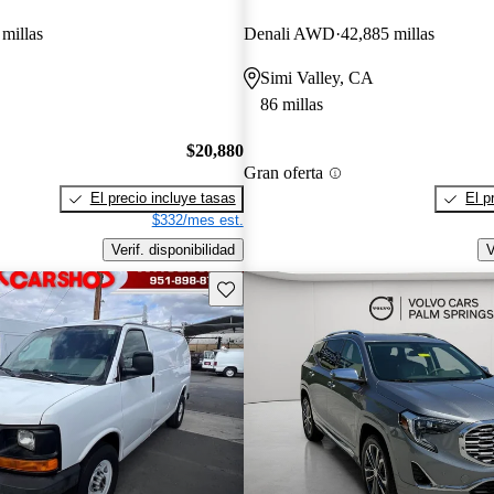
millas
Denali AWD
42,885 millas
Simi Valley, CA
86 millas
$20,880
Gran oferta
El precio incluye tasas
El p
$332/mes est.
Verif. disponibilidad
V
Guarda este Aviso