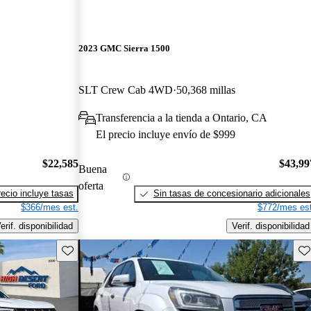
2023 GMC Sierra 1500
SLT Crew Cab 4WD
50,368 millas
Transferencia a la tienda a Ontario, CA
El precio incluye envío de $999
$22,585
$43,99
Buena
oferta
recio incluye tasas
Sin tasas de concesionario adicionales
$366/mes est.
$772/mes est
erif. disponibilidad
Verif. disponibilidad
Guarda este Aviso
Gu