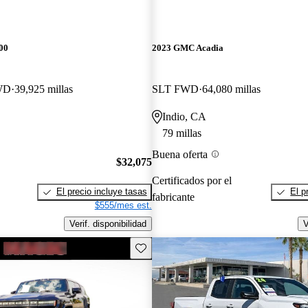
00
2023 GMC Acadia
WD
39,925 millas
SLT FWD
64,080 millas
Indio, CA
79 millas
Buena oferta
$32,075
Certificados por el
El precio incluye tasas
El p
fabricante
$555/mes est.
Verif. disponibilidad
V
Guarda este Aviso