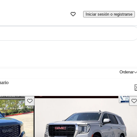
Iniciar sesión o registrarse
Ordenar
nario
Guarda este Aviso
Gu