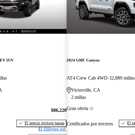
EV SUV
2024 GMC Canyon
llas
AT4 Crew Cab 4WD
32,889 millas
CA
Victorville, CA
2 millas
Gran oferta
$86,220
El precio incluye tasas
El p
Certificados por terceros
$1,559/mes est.