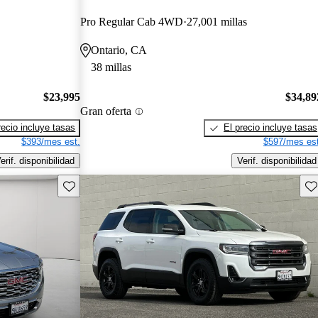
Pro Regular Cab 4WD
27,001 millas
Ontario, CA
38 millas
$23,995
$34,89
Gran oferta
recio incluye tasas
El precio incluye tasas
$393/mes est.
$597/mes est
erif. disponibilidad
Verif. disponibilidad
Guarda este Aviso
Gu