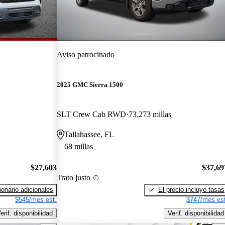
Aviso patrocinado
2025 GMC Sierra 1500
SLT Crew Cab RWD
73,273 millas
Tallahassee, FL
68 millas
$27,603
$37,69
Trato justo
onario adicionales
El precio incluye tasas
$545/mes est.
$747/mes est
erif. disponibilidad
Verif. disponibilidad