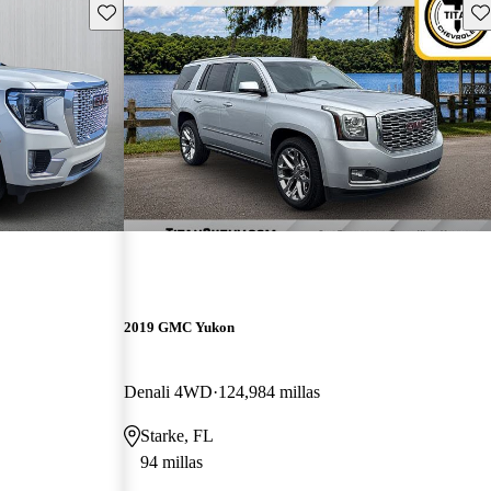
Guarda este Aviso
Gu
2019 GMC Yukon
Denali 4WD
124,984 millas
Starke, FL
94 millas