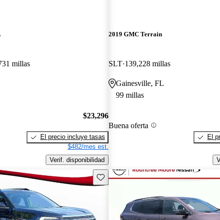
L
2019 GMC Terrain
731 millas
SLT
139,228 millas
Gainesville, FL
99 millas
$23,296
Buena oferta
El precio incluye tasas
El p
$482/mes est.
Verif. disponibilidad
V
Guarda este Aviso