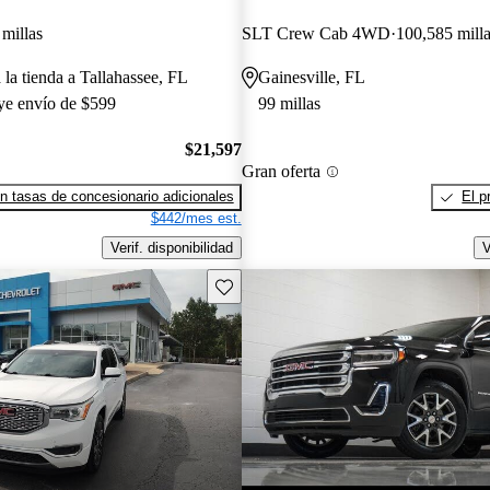
millas
SLT Crew Cab 4WD
100,585 mill
 la tienda a Tallahassee, FL
Gainesville, FL
uye envío de $599
99 millas
$21,597
Gran oferta
n tasas de concesionario adicionales
El p
$442/mes est.
Verif. disponibilidad
V
Guarda este Aviso