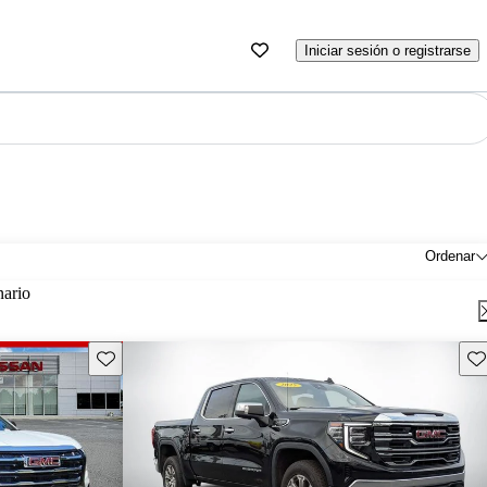
Iniciar sesión o registrarse
Ordenar
nario
Guarda este Aviso
Gu