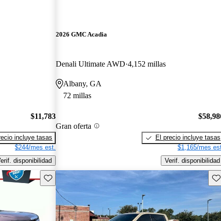
2026 GMC Acadia
Denali Ultimate AWD
4,152 millas
Albany, GA
72 millas
$11,783
$58,98
Gran oferta
recio incluye tasas
El precio incluye tasas
$244/mes est.
$1,165/mes est
erif. disponibilidad
Verif. disponibilidad
Guarda este Aviso
Gu