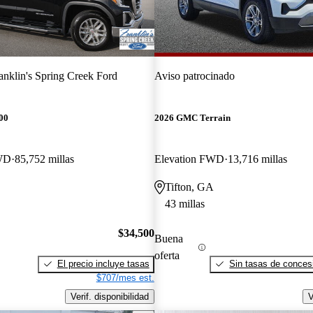
anklin's Spring Creek Ford
Aviso patrocinado
00
2026 GMC Terrain
WD
85,752 millas
Elevation FWD
13,716 millas
Tifton, GA
43 millas
$34,500
Buena
oferta
El precio incluye tasas
Sin tasas de concesi
$707/mes est.
Verif. disponibilidad
V