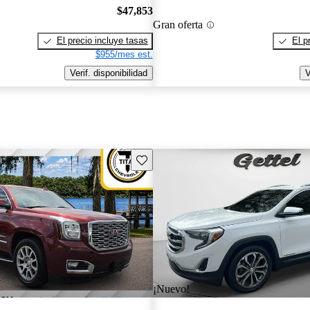
$47,853
Gran oferta
El precio incluye tasas
El p
$955/mes est.
Verif. disponibilidad
V
Guarda este Aviso
¡Nuevo!