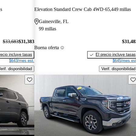
as
Elevation Standard Crew Cab 4WD
65,449 millas
Gainesville, FL
99 millas
$33,683
$31,383
$31,48
Buena oferta
recio incluye tasas
El precio incluye tasas
$643/mes est.
$645/mes est
erif. disponibilidad
Verif. disponibilidad
Guarda este Aviso
Gu