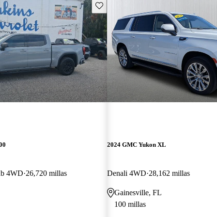
Guarda este Aviso
00
2024 GMC Yukon XL
Cab 4WD
26,720 millas
Denali 4WD
28,162 millas
Gainesville, FL
100 millas