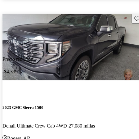
Gu
Precio reducido
-$4,339
2023 GMC Sierra 1500
Denali Ultimate Crew Cab 4WD
27,080 millas
Rogers, AR