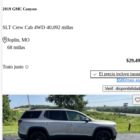
2019 GMC Canyon
SLT Crew Cab 4WD
40,092 millas
Joplin, MO
68 millas
$29,4
Trato justo
El precio incluye tasa
$580/mes es
Verif. disponibilidad
Gu