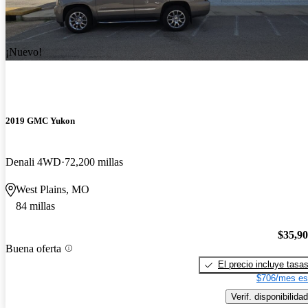
¡Nuevo!
2019 GMC Yukon
Denali 4WD
72,200 millas
West Plains, MO
84 millas
$35,9
Buena oferta
El precio incluye tasa
$706/mes es
Verif. disponibilidad