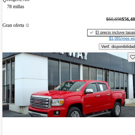
78 millas
$60,698
$56,4
Gran oferta
El precio incluye tasa
$1,081/mes es
Verif. disponibilidad
Gu