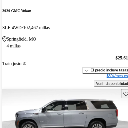
2020 GMC Yukon
SLE 4WD
102,467 millas
Springfield, MO
4 millas
$25,6
Trato justo
El precio incluye tasa
$504/mes es
Verif. disponibilidad
Gu