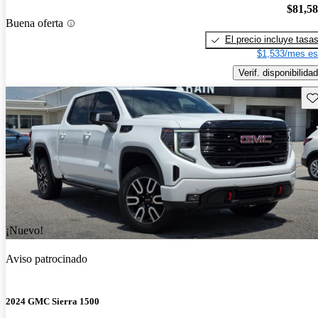
$81,5
Buena oferta
El precio incluye tasa
$1,533/mes es
Verif. disponibilidad
Gu
¡Nuevo!
Aviso patrocinado
2024 GMC Sierra 1500