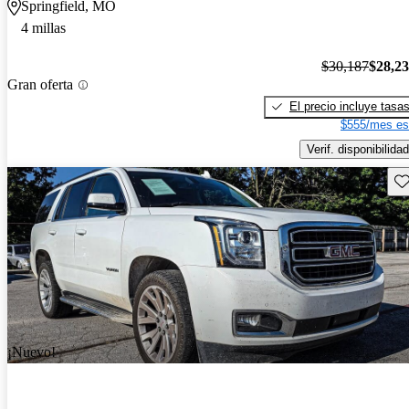
Springfield, MO
4 millas
$30,187
$28,2
Gran oferta
El precio incluye tasa
$555/mes es
Verif. disponibilidad
Gu
¡Nuevo!