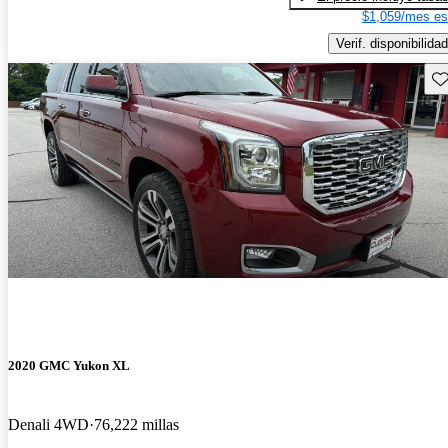
$1,059/mes es
Verif. disponibilidad
Gu
2020 GMC Yukon XL
Denali 4WD
76,222 millas