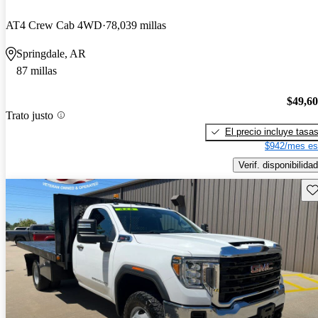
AT4 Crew Cab 4WD
78,039 millas
Springdale, AR
87 millas
$49,6
Trato justo
El precio incluye tasa
$942/mes es
Verif. disponibilidad
Gu