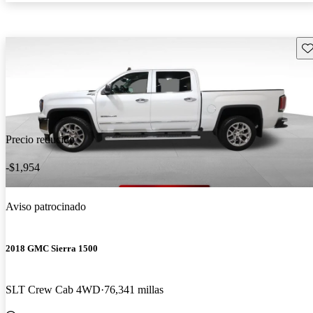
Gu
Precio reducido
-$1,954
Aviso patrocinado
2018 GMC Sierra 1500
SLT Crew Cab 4WD
76,341 millas