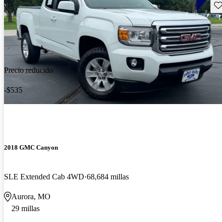
Gu
Precio reducido
-$535
2018 GMC Canyon
SLE Extended Cab 4WD
68,684 millas
Aurora, MO
29 millas