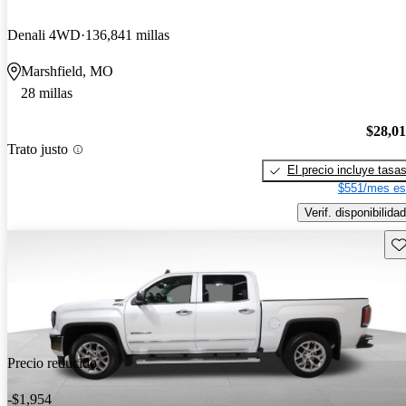
Denali 4WD
136,841 millas
Marshfield, MO
28 millas
$28,0
Trato justo
El precio incluye tasa
$551/mes es
Verif. disponibilidad
Gu
Precio reducido
-$1,954