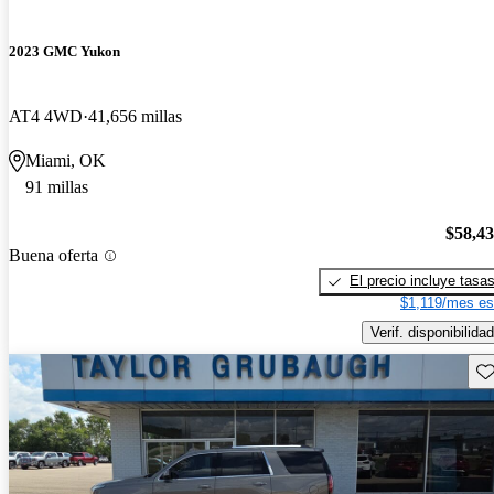
2023 GMC Yukon
AT4 4WD
41,656 millas
Miami, OK
91 millas
$58,4
Buena oferta
El precio incluye tasa
$1,119/mes es
Verif. disponibilidad
Gu