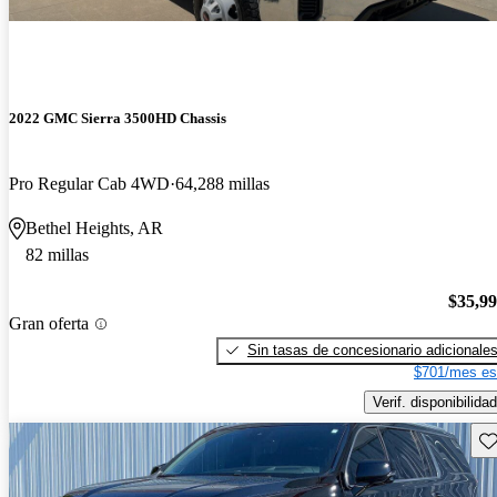
2022 GMC Sierra 3500HD Chassis
Pro Regular Cab 4WD
64,288 millas
Bethel Heights, AR
82 millas
$35,9
Gran oferta
Sin tasas de concesionario adicionale
$701/mes es
Verif. disponibilidad
Gu