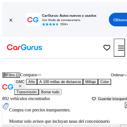
CarGurus: Autos nuevos y usados
Obtene
Con Modo de concesionario
150K+
Autos GMC usados en venta cerca de
Springfield, MO
Compara
Filtro (1)
Ordenar
GMC
Año
A 100 millas de distancia
Millaje
Color
Transmisión
Borrar todo
892 vehículos encontrados
Guardar búsque
Compra con precios transparentes.
Mostrar solo avisos que incluyan tasas del concesionario