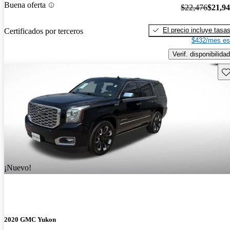
Buena oferta
$22,476
$21,9
El precio incluye tasa
Certificados por terceros
$432/mes es
Verif. disponibilidad
Gu
¡Nuevo!
2020 GMC Yukon