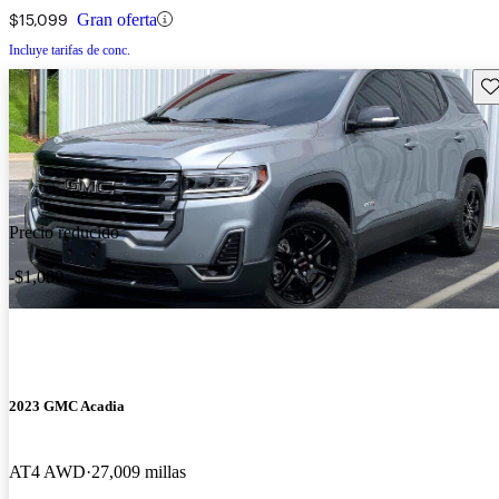
$15,099
Gran oferta
Incluye tarifas de conc.
Gu
Precio reducido
-$1,000
2023 GMC Acadia
AT4 AWD
27,009 millas