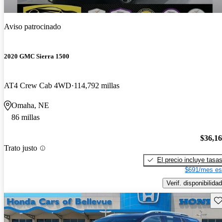
Aviso patrocinado
2020 GMC Sierra 1500
AT4 Crew Cab 4WD
114,792 millas
Omaha, NE
86 millas
$36,1
Trato justo
El precio incluye tasa
$691/mes es
Verif. disponibilidad
Gu