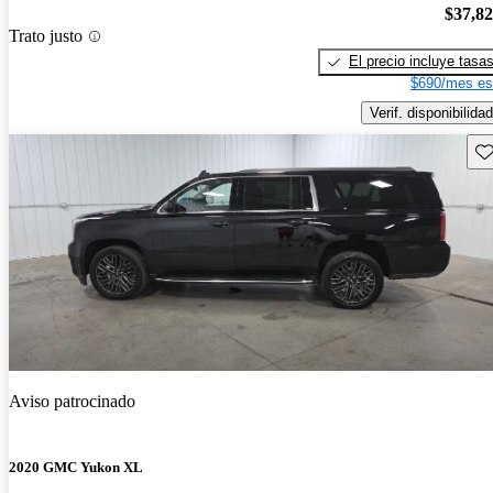
$37,8
Trato justo
El precio incluye tasa
$690/mes es
Verif. disponibilidad
Gu
Aviso patrocinado
2020 GMC Yukon XL