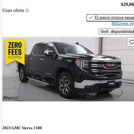
$29,0
Gran oferta
El precio incluye tasa
$551/mes es
Verif. disponibilidad
Gu
¡Nuevo!
2023 GMC Sierra 1500