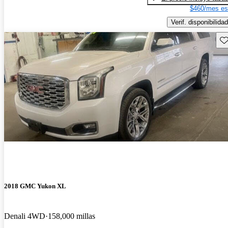
$460/mes es
Verif. disponibilidad
Gu
2018 GMC Yukon XL
Denali 4WD
158,000 millas