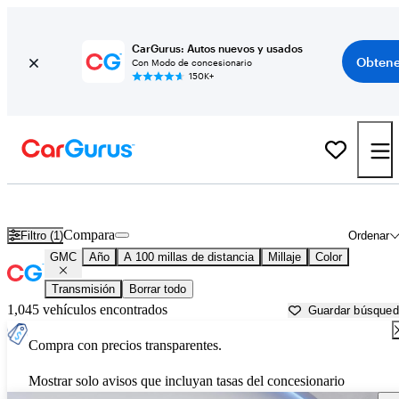
CarGurus: Autos nuevos y usados
Obtene
Con Modo de concesionario
150K+
Autos GMC usados en venta cerca de
Sioux City, IA
Compara
Filtro (1)
Ordenar
GMC
Año
A 100 millas de distancia
Millaje
Color
Transmisión
Borrar todo
1,045 vehículos encontrados
Guardar búsque
Compra con precios transparentes.
Mostrar solo avisos que incluyan tasas del concesionario