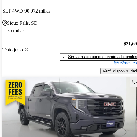
SLT 4WD
90,972 millas
Sioux Falls, SD
75 millas
$31,6
Trato justo
Sin tasas de concesionario adicionale
$606/mes es
Verif. disponibilidad
Gu