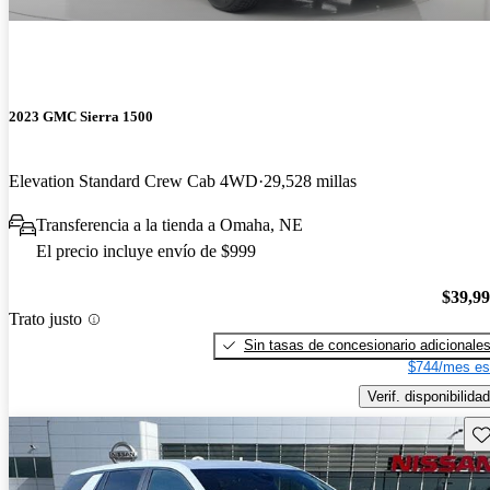
2023 GMC Sierra 1500
Elevation Standard Crew Cab 4WD
29,528 millas
Transferencia a la tienda a Omaha, NE
El precio incluye envío de $999
$39,9
Trato justo
Sin tasas de concesionario adicionale
$744/mes es
Verif. disponibilidad
Gu