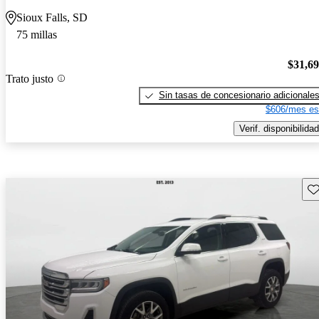
Sioux Falls, SD
75 millas
$31,6
Trato justo
Sin tasas de concesionario adicionale
$606/mes es
Verif. disponibilidad
Gu