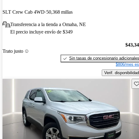
SLT Crew Cab 4WD
50,368 millas
Transferencia a la tienda a Omaha, NE
El precio incluye envío de $349
$43,3
Trato justo
Sin tasas de concesionario adicionale
$806/mes es
Verif. disponibilidad
Gu