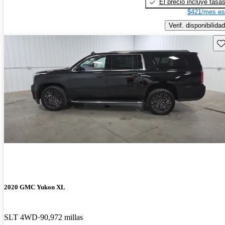
El precio incluye tasa
$421/mes es
Verif. disponibilidad
Gu
2020 GMC Yukon XL
SLT 4WD
90,972 millas