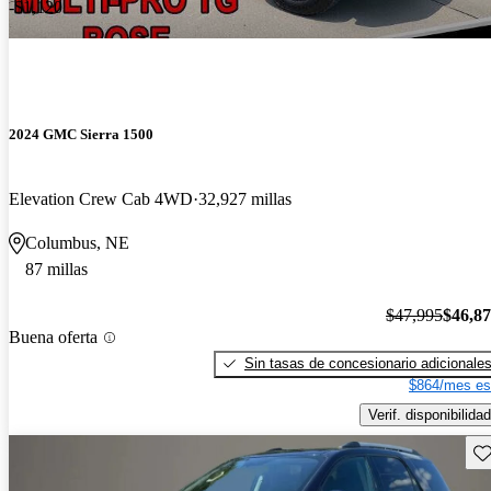
-$1,120
2024 GMC Sierra 1500
Elevation Crew Cab 4WD
32,927 millas
Columbus, NE
87 millas
$47,995
$46,8
Buena oferta
Sin tasas de concesionario adicionale
$864/mes es
Verif. disponibilidad
Gu