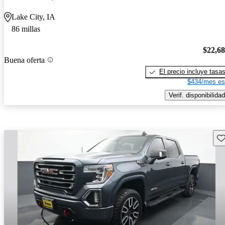
Lake City, IA
86 millas
$22,6
Buena oferta
El precio incluye tasa
$434/mes es
Verif. disponibilidad
Gu