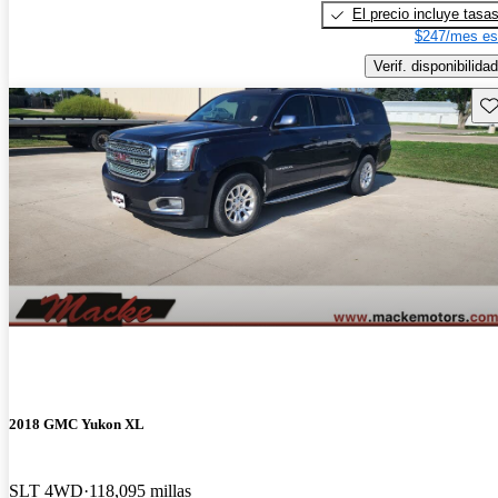
El precio incluye tasa
$247/mes es
Verif. disponibilidad
Gu
2018 GMC Yukon XL
SLT 4WD
118,095 millas