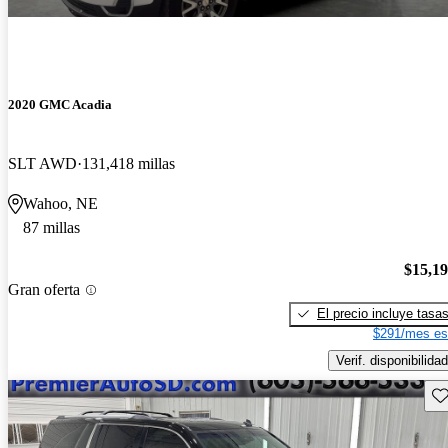
2020 GMC Acadia
SLT AWD
131,418 millas
Wahoo, NE
87 millas
$15,1
Gran oferta
El precio incluye tasa
$291/mes es
Verif. disponibilidad
Gu