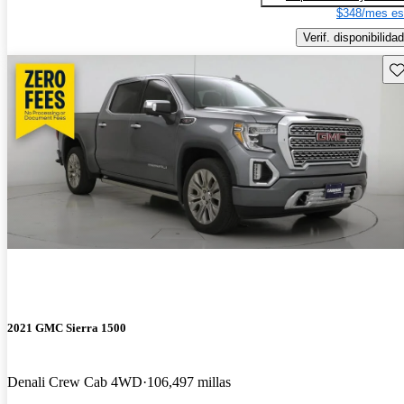
$348/mes es
Verif. disponibilidad
Gu
2021 GMC Sierra 1500
Denali Crew Cab 4WD
106,497 millas