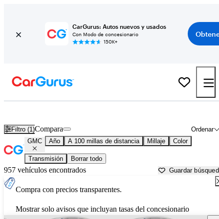
CarGurus: Autos nuevos y usados
Obtene
Con Modo de concesionario
150K+
Autos GMC usados en venta cerca de
Santa Barbara, CA
Compara
Filtro (1)
Ordenar
GMC
Año
A 100 millas de distancia
Millaje
Color
Transmisión
Borrar todo
957 vehículos encontrados
Guardar búsque
Compra con precios transparentes.
Mostrar solo avisos que incluyan tasas del concesionario