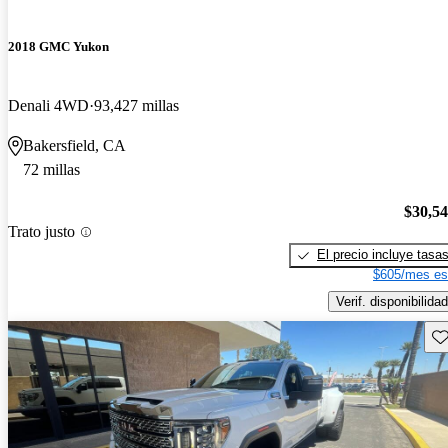
2018 GMC Yukon
Denali 4WD
93,427 millas
Bakersfield, CA
72 millas
$30,5
Trato justo
El precio incluye tasa
$605/mes es
Verif. disponibilidad
Gu