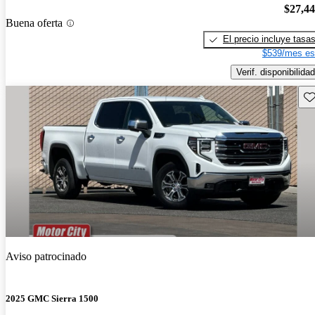
$27,4
Buena oferta
El precio incluye tasa
$539/mes es
Verif. disponibilidad
Gu
Aviso patrocinado
2025 GMC Sierra 1500