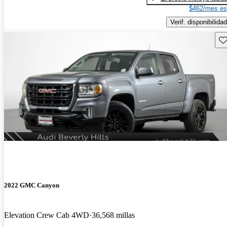
$462/mes es
Verif. disponibilidad
Gu
2022 GMC Canyon
Elevation Crew Cab 4WD
36,568 millas