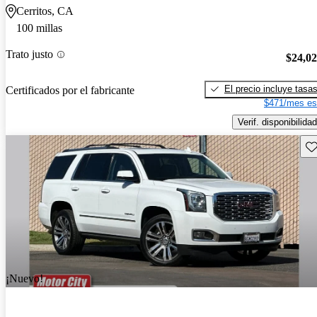
Cerritos, CA
100 millas
Trato justo
$24,0
El precio incluye tasa
Certificados por el fabricante
$471/mes es
Verif. disponibilidad
Gu
¡Nuevo!