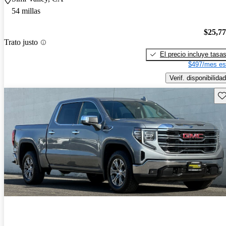
54 millas
$25,7
Trato justo
El precio incluye tasa
$497/mes es
Verif. disponibilidad
Gu