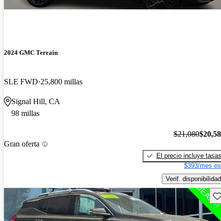
2024 GMC Terrain
SLE FWD
25,800 millas
Signal Hill, CA
98 millas
$21,080
$20,5
Gran oferta
El precio incluye tasa
$393/mes es
Verif. disponibilidad
Gu