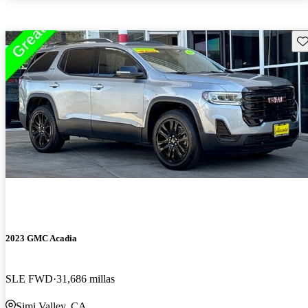
Gu
2023 GMC Acadia
SLE FWD
31,686 millas
Simi Valley, CA