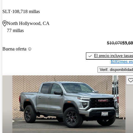
SLT
108,718 millas
North Hollywood, CA
77 millas
$10,070
$9,6
Buena oferta
El precio incluye tasa
$191/mes es
Verif. disponibilidad
Gu