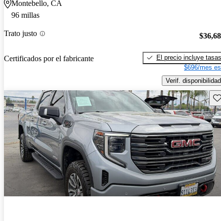
Montebello, CA
96 millas
Trato justo
$36,6
El precio incluye tasa
Certificados por el fabricante
$696/mes es
Verif. disponibilidad
Gu