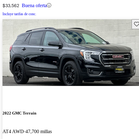
$33,562
Buena oferta
Incluye tarifas de conc.
Gu
2022 GMC Terrain
AT4 AWD
47,700 millas