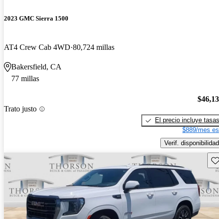
2023 GMC Sierra 1500
AT4 Crew Cab 4WD
80,724 millas
Bakersfield, CA
77 millas
$46,1
Trato justo
El precio incluye tasa
$889/mes es
Verif. disponibilidad
Gu