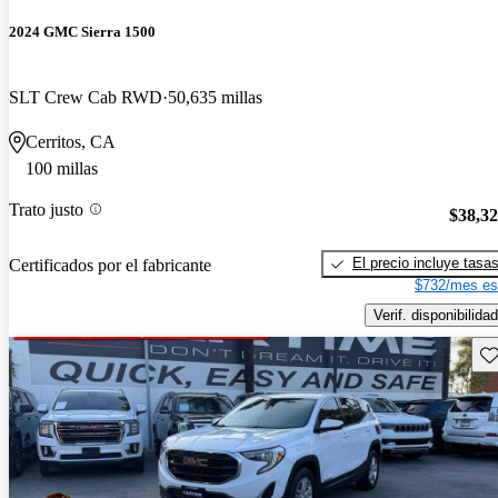
2024 GMC Sierra 1500
SLT Crew Cab RWD
50,635 millas
Cerritos, CA
100 millas
Trato justo
$38,3
El precio incluye tasa
Certificados por el fabricante
$732/mes es
Verif. disponibilidad
Gu