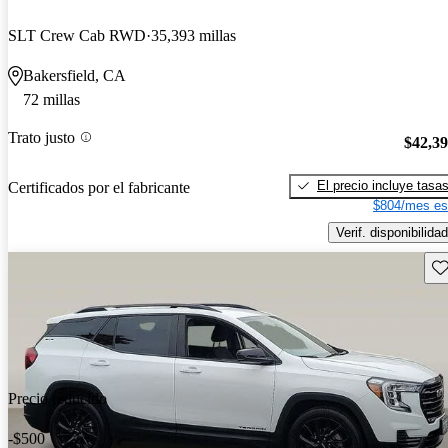
SLT Crew Cab RWD
35,393 millas
Bakersfield, CA
72 millas
Trato justo
$42,3
El precio incluye tasa
Certificados por el fabricante
$804/mes es
Verif. disponibilidad
Gu
Precio reducido
-$500