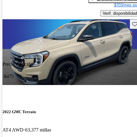
$703/mes es
Verif. disponibilidad
Gu
Precio reducido
-$475
2022 GMC Terrain
AT4 AWD
63,377 millas