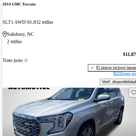
2014 GMC Terrain
SLT1 AWD
81,832 millas
Salisbury, NC
2 millas
$11,8
Trato justo
El precio incluye tasa
$223/mes es
Verif. disponibilidad
Gu