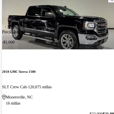
Precio reducido
-$1,000
2018 GMC Sierra 1500
SLT Crew Cab
120,075 millas
Mooresville, NC
16 millas
$22,900
$21,9