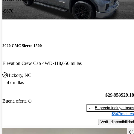
-$670
2020 GMC Sierra 1500
Elevation Crew Cab 4WD
118,656 millas
Hickory, NC
47 millas
$29,858
$29,1
Buena oferta
El precio incluye tasa
$547/mes es
Verif. disponibilidad
Gu