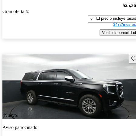
$25,3
Gran oferta
El precio incluye tasa
$472/mes es
Verif. disponibilidad
Gu
¡Nuevo!
Aviso patrocinado