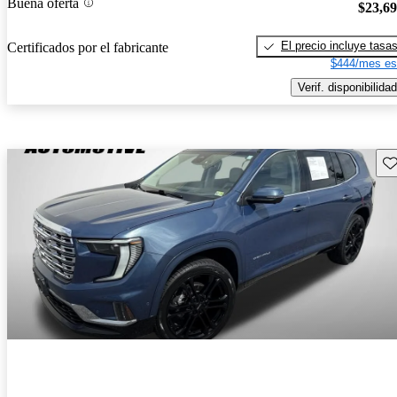
Buena oferta
$23,6
El precio incluye tasa
Certificados por el fabricante
$444/mes es
Verif. disponibilidad
Gu