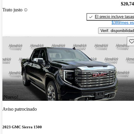
$20,7
Trato justo
El precio incluye tasa
$389/mes es
Verif. disponibilidad
Gu
¡Nuevo!
Aviso patrocinado
2023 GMC Sierra 1500