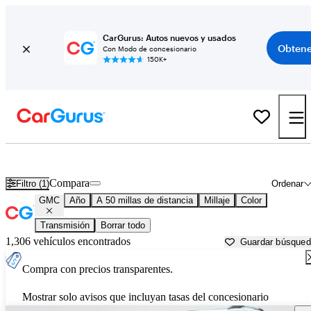
CarGurus: Autos nuevos y usados
Obtene
Con Modo de concesionario
150K+
Autos GMC usados en venta cerca de
Salisbury, NC
Compara
Filtro (1)
Ordenar
GMC
Año
A 50 millas de distancia
Millaje
Color
Transmisión
Borrar todo
1,306 vehículos encontrados
Guardar búsque
Compra con precios transparentes.
Mostrar solo avisos que incluyan tasas del concesionario