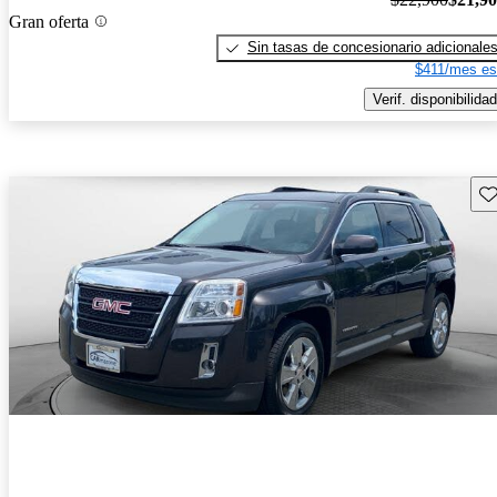
Gran oferta
Sin tasas de concesionario adicionale
$411/mes es
Verif. disponibilidad
Gu