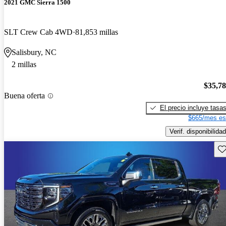
2021 GMC Sierra 1500
SLT Crew Cab 4WD
81,853 millas
Salisbury, NC
2 millas
$35,7
Buena oferta
El precio incluye tasa
$665/mes es
Verif. disponibilidad
Gu