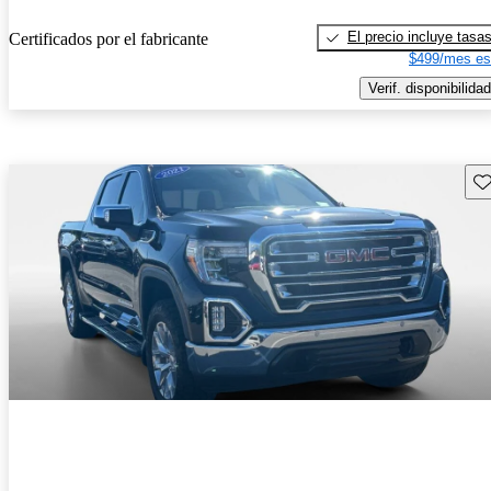
El precio incluye tasa
Certificados por el fabricante
$499/mes es
Verif. disponibilidad
Gu