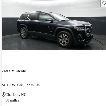
Gu
2021 GMC Acadia
SLT AWD
48,122 millas
Charlotte, NC
38 millas