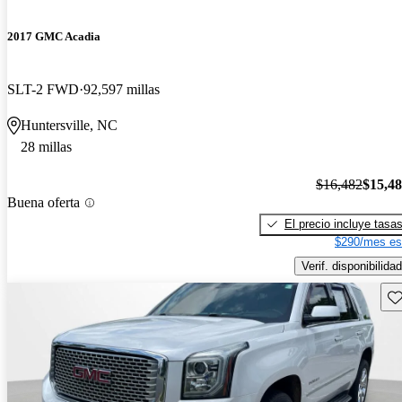
2017 GMC Acadia
SLT-2 FWD
92,597 millas
Huntersville, NC
28 millas
$16,482
$15,4
Buena oferta
El precio incluye tasa
$290/mes es
Verif. disponibilidad
Gu