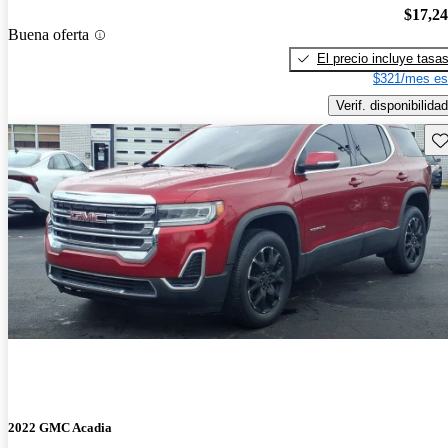
$17,2
Buena oferta
El precio incluye tasa
$321/mes es
Verif. disponibilidad
Gu
2022 GMC Acadia