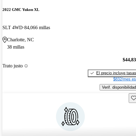
2022 GMC Yukon XL
SLT 4WD
84,066 millas
Charlotte, NC
38 millas
$44,8
Trato justo
El precio incluye tasa
$832/mes es
Verif. disponibilidad
Gu