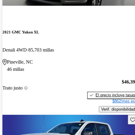
2021 GMC Yukon XL
Denali 4WD
85,703 millas
Pineville, NC
46 millas
$46,3
Trato justo
El precio incluye tasa
$862/mes es
Verif. disponibilidad
Gu