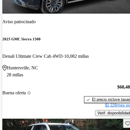
Aviso patrocinado
2025 GMC Sierra 1500
Denali Ultimate Crew Cab 4WD
10,082 millas
Huntersville, NC
28 millas
$68,4
Buena oferta
El precio incluye tasa
$1,229/mes es
Verif. disponibilidad
Gu