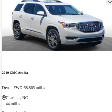
Gu
2019 GMC Acadia
Denali FWD
58,865 millas
Charlotte, NC
44 millas