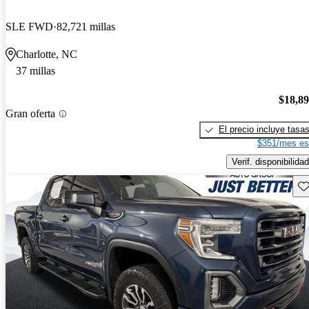
SLE FWD
82,721 millas
Charlotte, NC
37 millas
$18,8
Gran oferta
El precio incluye tasa
$351/mes es
Verif. disponibilidad
Gu