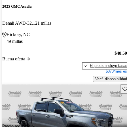
2025 GMC Acadia
Denali AWD
32,121 millas
Hickory, NC
49 millas
$48,5
Buena oferta
El precio incluye tasa
$873/mes es
Verif. disponibilidad
Gu
Precio reducido