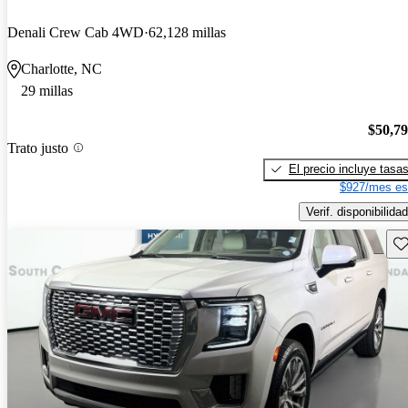
Denali Crew Cab 4WD
62,128 millas
Charlotte, NC
29 millas
$50,7
Trato justo
El precio incluye tasa
$927/mes es
Verif. disponibilidad
Gu