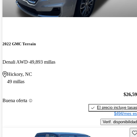
2022 GMC Terrain
Denali AWD
49,893 millas
Hickory, NC
49 millas
$26,5
Buena oferta
El precio incluye tasa
$494/mes es
Verif. disponibilidad
Gu