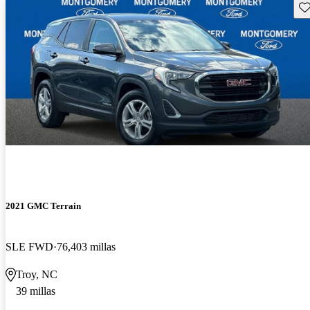
Gu
2021 GMC Terrain
SLE FWD
76,403 millas
Troy, NC
39 millas