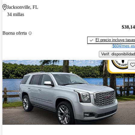
Jacksonville, FL
34 millas
$38,1
Buena oferta
El precio incluye tasa
$604/mes es
Verif. disponibilidad
Gu