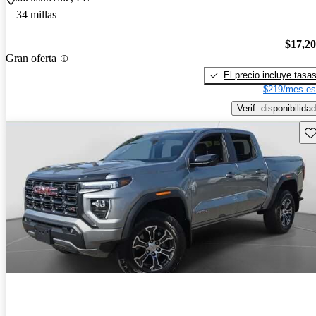
34 millas
$17,2
Gran oferta
El precio incluye tasa
$219/mes es
Verif. disponibilidad
Gu