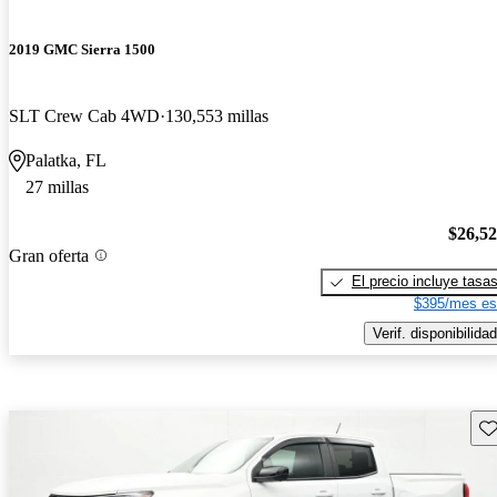
2019 GMC Sierra 1500
SLT Crew Cab 4WD
130,553 millas
Palatka, FL
27 millas
$26,5
Gran oferta
El precio incluye tasa
$395/mes es
Verif. disponibilidad
Gu