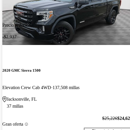
Precio reducido
-$2,937
2020 GMC Sierra 1500
Elevation Crew Cab 4WD
137,508 millas
Jacksonville, FL
37 millas
$25,226
$24,6
Gran oferta