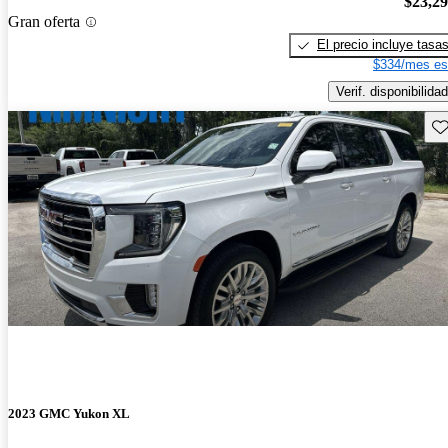
$23,2
Gran oferta
El precio incluye tasa
$334/mes es
Verif. disponibilidad
Gu
2023 GMC Yukon XL