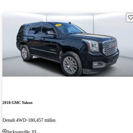
Gu
2018 GMC Yukon
Denali 4WD
180,457 millas
Jacksonville, FL