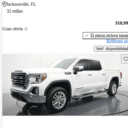
Jacksonville, FL
32 millas
$18,9
Gran oferta
El precio incluye tasa
$248/mes es
Verif. disponibilidad
Gu