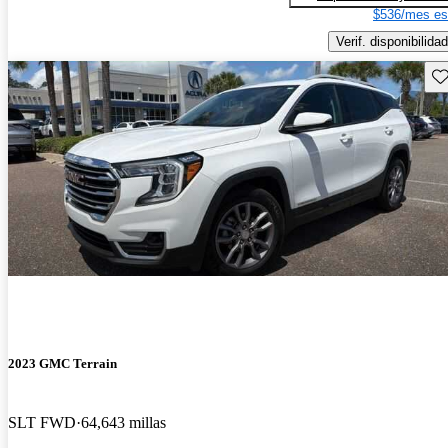
$536/mes es
Verif. disponibilidad
Gu
2023 GMC Terrain
SLT FWD
64,643 millas