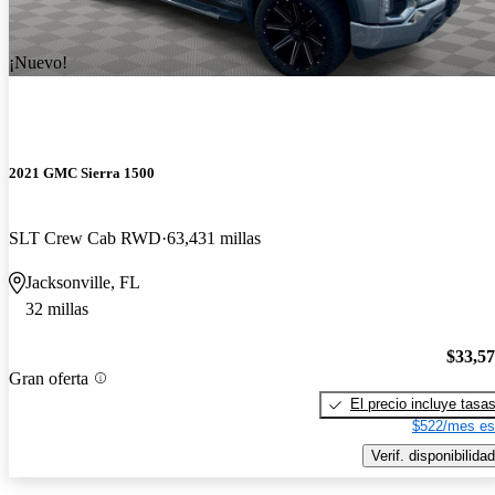
¡Nuevo!
2021 GMC Sierra 1500
SLT Crew Cab RWD
63,431 millas
Jacksonville, FL
32 millas
$33,5
Gran oferta
El precio incluye tasa
$522/mes es
Verif. disponibilidad