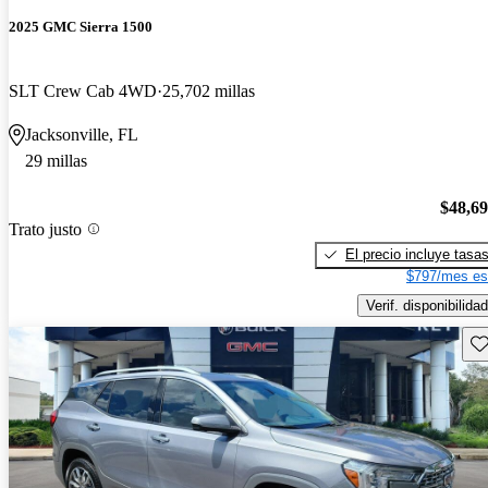
2025 GMC Sierra 1500
SLT Crew Cab 4WD
25,702 millas
Jacksonville, FL
29 millas
$48,6
Trato justo
El precio incluye tasa
$797/mes es
Verif. disponibilidad
Gu