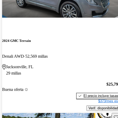
2024 GMC Terrain
Denali AWD
52,569 millas
Jacksonville, FL
29 millas
$25,7
Buena oferta
El precio incluye tasa
$373/mes es
Verif. disponibilidad
Gu