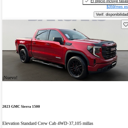
El precio incluye tasa
$359/mes es
Verif. disponibilidad
Gu
¡Nuevo!
2023 GMC Sierra 1500
Elevation Standard Crew Cab 4WD
37,105 millas