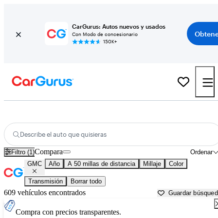
CarGurus: Autos nuevos y usados
Obtene
Con Modo de concesionario
150K+
Autos GMC usados en venta cerca de
Saint Augustine, FL
Describe el auto que quisieras
Compara
Filtro (1)
Ordenar
GMC
Año
A 50 millas de distancia
Millaje
Color
Transmisión
Borrar todo
609 vehículos encontrados
Guardar búsque
Compra con precios transparentes.