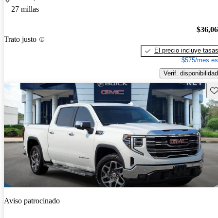
27 millas
$36,0
Trato justo
El precio incluye tasa
$575/mes es
Verif. disponibilidad
Gu
Aviso patrocinado