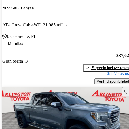
2023 GMC Canyon
AT4 Crew Cab 4WD
21,985 millas
Jacksonville, FL
32 millas
$37,6
Gran oferta
El precio incluye tasa
$594/mes es
Verif. disponibilidad
Gu