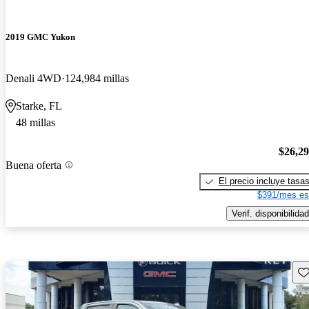
2019 GMC Yukon
Denali 4WD
124,984 millas
Starke, FL
48 millas
$26,2
Buena oferta
El precio incluye tasa
$391/mes es
Verif. disponibilidad
Gu