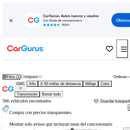
CarGurus: Autos nuevos y usados
Obtene
Con Modo de concesionario
150K+
Autos GMC usados en venta cerca de
Rocky Mount, NC
Compara
Filtro (1)
Ordenar
GMC
Año
A 50 millas de distancia
Millaje
Color
Transmisión
Borrar todo
566 vehículos encontrados
Guardar búsque
Compra con precios transparentes.
Mostrar solo avisos que incluyan tasas del concesionario