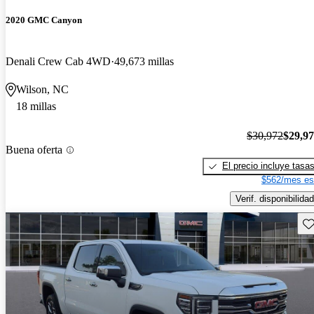
2020 GMC Canyon
Denali Crew Cab 4WD
49,673 millas
Wilson, NC
18 millas
$30,972
$29,9
Buena oferta
El precio incluye tasa
$562/mes es
Verif. disponibilidad
Gu