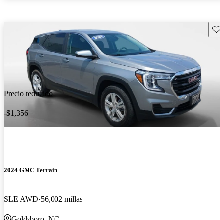
Gu
Precio reducido
-$1,356
2024 GMC Terrain
SLE AWD
56,002 millas
Goldsboro, NC