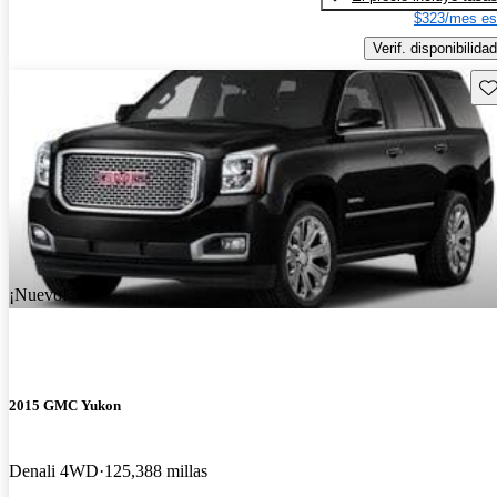
$323/mes es
Verif. disponibilidad
Gu
¡Nuevo!
2015 GMC Yukon
Denali 4WD
125,388 millas