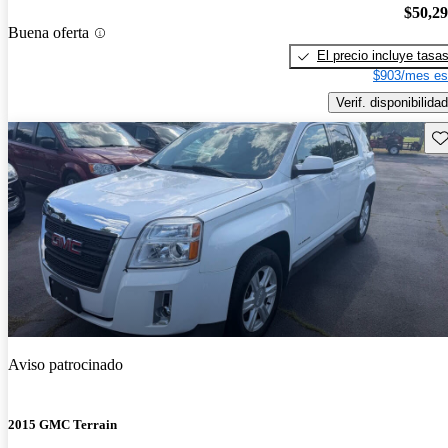
$50,2
Buena oferta
El precio incluye tasa
$903/mes es
Verif. disponibilidad
Gu
Aviso patrocinado
2015 GMC Terrain