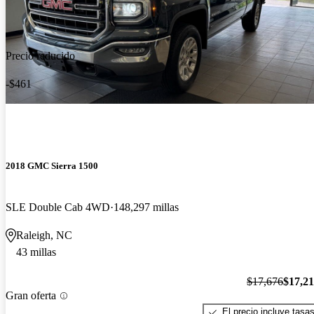
Precio reducido
-$461
2018 GMC Sierra 1500
SLE Double Cab 4WD
148,297 millas
Raleigh, NC
43 millas
$17,676
$17,2
Gran oferta
El precio incluye tasa