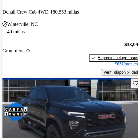
Denali Crew Cab 4WD
180,553 millas
Winterville, NC
40 millas
$33,9
Gran oferta
El precio incluye tasa
$637/mes es
Verif. disponibilidad
Gu