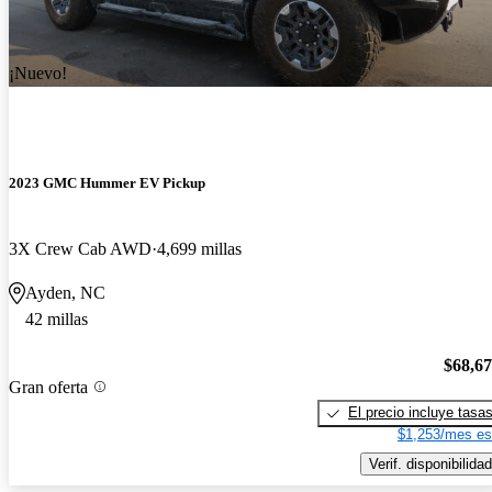
¡Nuevo!
2023 GMC Hummer EV Pickup
3X Crew Cab AWD
4,699 millas
Ayden, NC
42 millas
$68,6
Gran oferta
El precio incluye tasa
$1,253/mes es
Verif. disponibilidad