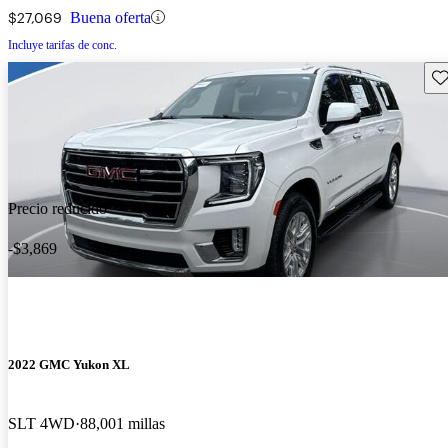
$27,069
Buena oferta
Incluye tarifas de conc.
Gu
Precio reducido
-$3,869
2022 GMC Yukon XL
SLT 4WD
88,001 millas