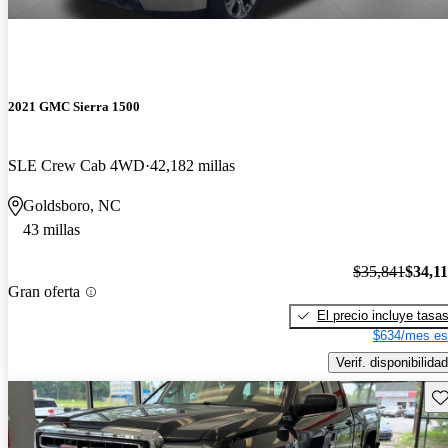
2021 GMC Sierra 1500
SLE Crew Cab 4WD
42,182 millas
Goldsboro, NC
43 millas
$35,841
$34,1
Gran oferta
El precio incluye tasa
$634/mes es
Verif. disponibilidad
Gu