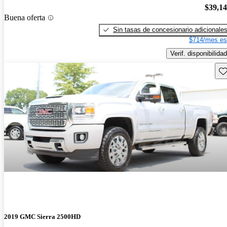
$39,1
Buena oferta
Sin tasas de concesionario adicionale
$714/mes es
Verif. disponibilidad
Gu
2019 GMC Sierra 2500HD