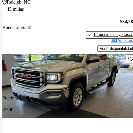
Raleigh, NC
45 millas
$34,2
Buena oferta
El precio incluye tasa
$637/mes es
Verif. disponibilidad
Gu
Precio reducido
-$500