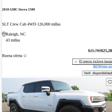
2018 GMC Sierra 1500
SLT Crew Cab 4WD
126,000 millas
Raleigh, NC
43 millas
$25,789
$25,2
Buena oferta
El precio incluye tasa
$474/mes es
Verif. disponibilidad
Gu