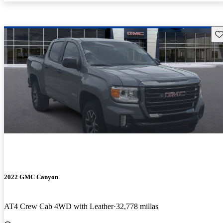
Gu
2022 GMC Canyon
AT4 Crew Cab 4WD with Leather
32,778 millas