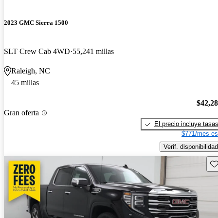
2023 GMC Sierra 1500
SLT Crew Cab 4WD
55,241 millas
Raleigh, NC
45 millas
$42,2
Gran oferta
El precio incluye tasa
$771/mes es
Verif. disponibilidad
Gu