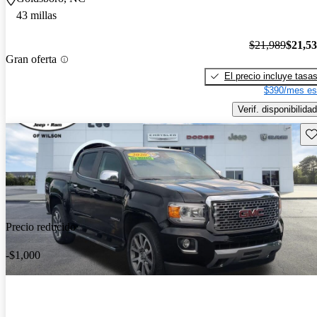
43 millas
$21,989
$21,5
Gran oferta
El precio incluye tasa
$390/mes es
Verif. disponibilidad
Gu
Precio reducido
-$1,000