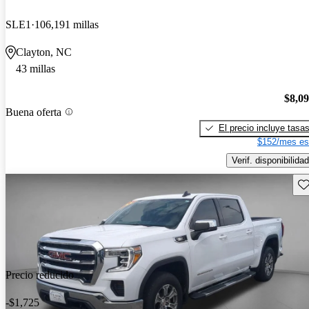
SLE1
106,191 millas
Clayton, NC
43 millas
$8,0
Buena oferta
El precio incluye tasa
$152/mes es
Verif. disponibilidad
Gu
Precio reducido
-$1,725