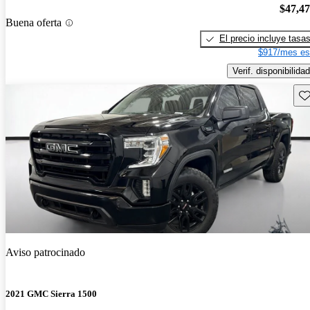
$47,4
Buena oferta
El precio incluye tasa
$917/mes es
Verif. disponibilidad
Gu
Aviso patrocinado
2021 GMC Sierra 1500