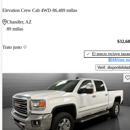
Elevation Crew Cab 4WD
86,489 millas
Chandler, AZ
89 millas
$32,6
Trato justo
El precio incluye tasa
$644/mes es
Verif. disponibilidad
Gu