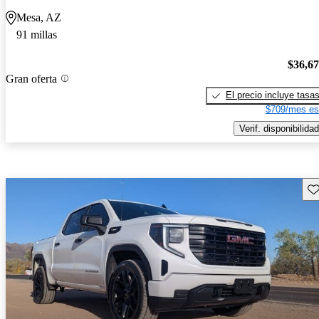
Mesa, AZ
91 millas
$36,6
Gran oferta
El precio incluye tasa
$709/mes es
Verif. disponibilidad
Gu