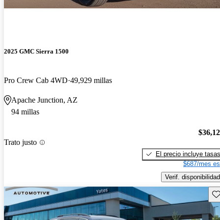
2025 GMC Sierra 1500
Pro Crew Cab 4WD
49,929 millas
Apache Junction, AZ
94 millas
$36,1
Trato justo
El precio incluye tasa
$687/mes es
Verif. disponibilidad
Gu