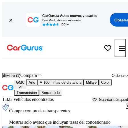
CarGurus: Autos nuevos y usados
Obtene
Con Modo de concesionario
150K+
Autos GMC usados en venta cerca de
Prescott, AZ
Compara
Filtro (1)
Ordenar
GMC
Año
A 100 millas de distancia
Millaje
Color
Transmisión
Borrar todo
1,323 vehículos encontrados
Guardar búsque
Compra con precios transparentes.
Mostrar solo avisos que incluyan tasas del concesionario