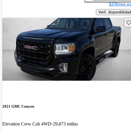
$378/mes es
Verif. disponibilidad
Gu
2021 GMC Canyon
Elevation Crew Cab 4WD
29,873 millas