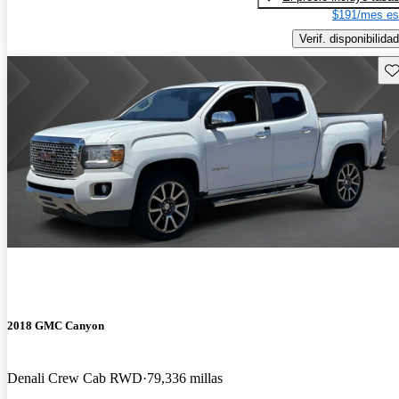
$191/mes es
Verif. disponibilidad
Gu
2018 GMC Canyon
Denali Crew Cab RWD
79,336 millas