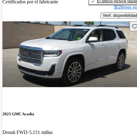
El precio incluye tasa
Certificados por el fabricante
$529/mes es
Verif. disponibilidad
Gu
2023 GMC Acadia
Denali FWD
5,151 millas