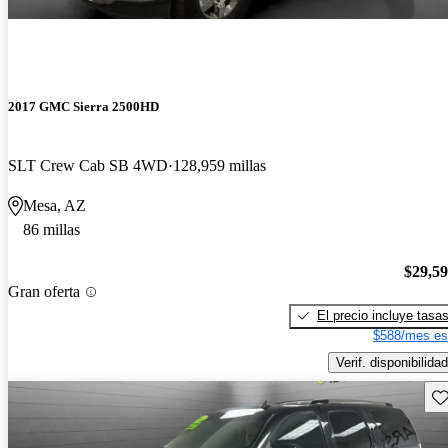
2017 GMC Sierra 2500HD
SLT Crew Cab SB 4WD
128,959 millas
Mesa, AZ
86 millas
$29,5
Gran oferta
El precio incluye tasa
$588/mes es
Verif. disponibilidad
Gu