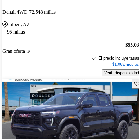
Denali 4WD
72,548 millas
Gilbert, AZ
95 millas
$55,0
Gran oferta
El precio incluye tasa
$1,063/mes es
Verif. disponibilidad
Gu