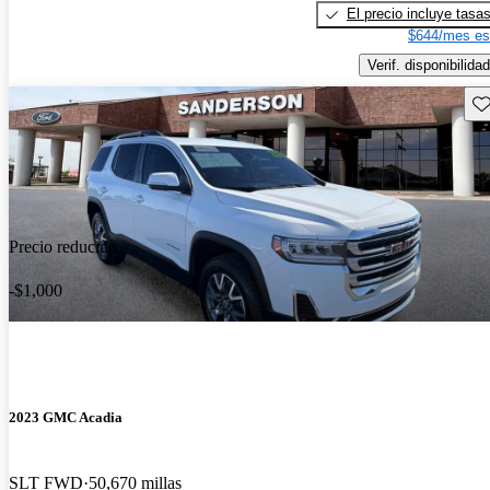
El precio incluye tasa
$644/mes es
Verif. disponibilidad
Gu
Precio reducido
-$1,000
2023 GMC Acadia
SLT FWD
50,670 millas