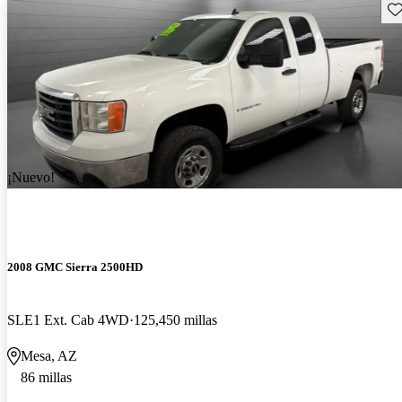
Gu
¡Nuevo!
2008 GMC Sierra 2500HD
SLE1 Ext. Cab 4WD
125,450 millas
Mesa, AZ
86 millas