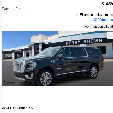
$14,5
Buena oferta
El precio incluye tasa
$290/mes es
Verif. disponibilidad
Gu
¡Nuevo!
2023 GMC Yukon XL