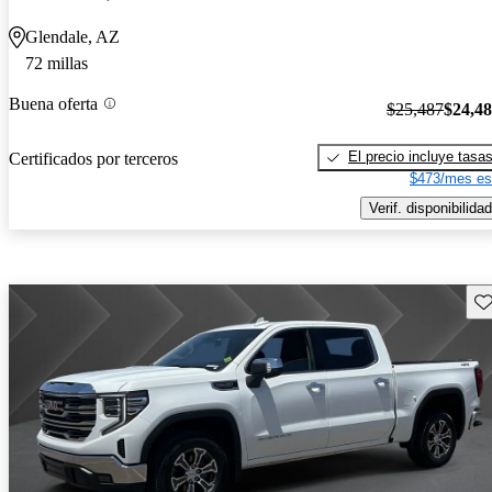
Glendale, AZ
72 millas
Buena oferta
$25,487
$24,4
El precio incluye tasa
Certificados por terceros
$473/mes es
Verif. disponibilidad
Gu