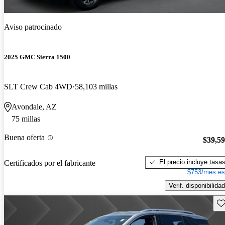
Aviso patrocinado
2025 GMC Sierra 1500
SLT Crew Cab 4WD
58,103 millas
Avondale, AZ
75 millas
Buena oferta
$39,5
El precio incluye tasa
Certificados por el fabricante
$753/mes es
Verif. disponibilidad
Gu