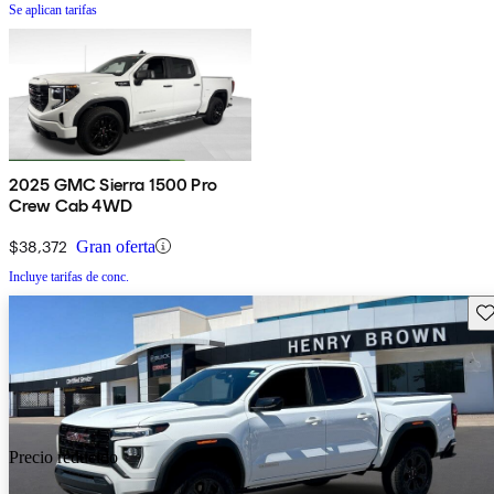
Se aplican tarifas
2025 GMC Sierra 1500 Pro
Crew Cab 4WD
$38,372
Gran oferta
Incluye tarifas de conc.
Gu
Precio reducido