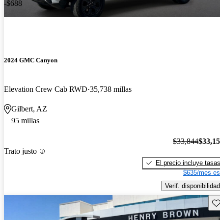
-$688
2024 GMC Canyon
Elevation Crew Cab RWD
35,738 millas
Gilbert, AZ
95 millas
$33,844
$33,1
Trato justo
El precio incluye tasa
$635/mes es
Verif. disponibilidad
Gu