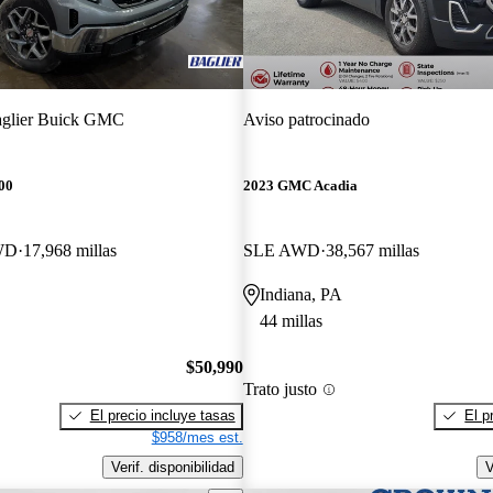
glier Buick GMC
Aviso patrocinado
00
2023 GMC Acadia
WD
17,968 millas
SLE AWD
38,567 millas
Indiana, PA
44 millas
$50,990
Trato justo
El precio incluye tasas
El p
$958/mes est.
Verif. disponibilidad
V