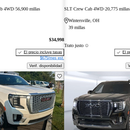
Cab 4WD
56,900 millas
SLT Crew Cab 4WD
20,775 millas
Wintersville, OH
39 millas
$34,998
Trato justo
El precio incluye tasas
El p
$675/mes est.
Verif. disponibilidad
V
Guarda este Aviso