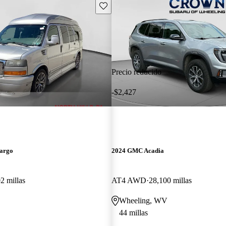
Guarda este Aviso
Precio reducido
-$2,427
argo
2024 GMC Acadia
2 millas
AT4 AWD
28,100 millas
Wheeling, WV
44 millas