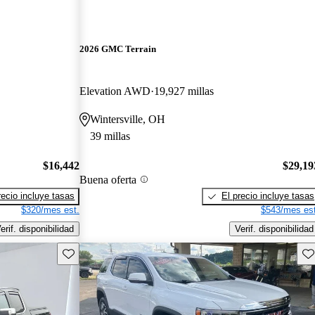
2026 GMC Terrain
Elevation AWD
19,927 millas
Wintersville, OH
39 millas
$16,442
$29,19
Buena oferta
recio incluye tasas
El precio incluye tasas
$320/mes est.
$543/mes est
erif. disponibilidad
Verif. disponibilidad
Guarda este Aviso
Gu