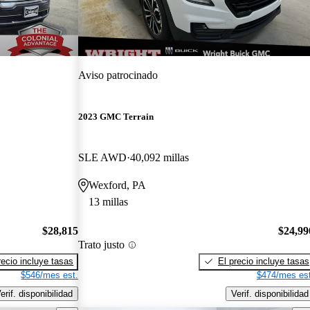
Aviso patrocinado
2023 GMC Terrain
SLE AWD
40,092 millas
Wexford, PA
13 millas
$28,815
$24,99
Trato justo
recio incluye tasas
El precio incluye tasas
$546/mes est.
$474/mes est
erif. disponibilidad
Verif. disponibilidad