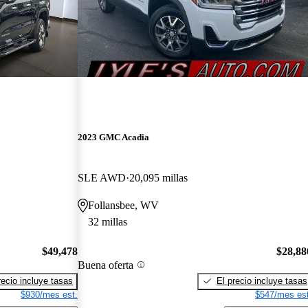
2023 GMC Acadia
SLE AWD
20,095 millas
Follansbee, WV
32 millas
$49,478
$28,88
Buena oferta
recio incluye tasas
El precio incluye tasas
$930/mes est.
$547/mes est