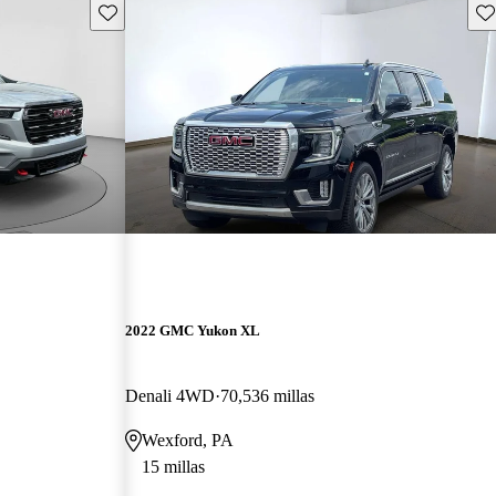
Guarda este Aviso
Gu
2022 GMC Yukon XL
Denali 4WD
70,536 millas
Wexford, PA
15 millas