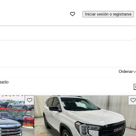
Iniciar sesión o registrarse
Ordenar
nario
Guarda este Aviso
Gu