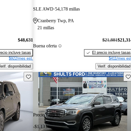
SLE AWD
54,178 millas
Cranberry Twp, PA
21 millas
$48,631
$21,881
$21,31
Buena oferta
recio incluye tasas
El precio incluye tasas
$922/mes est.
$411/mes est
erif. disponibilidad
Verif. disponibilidad
Guarda este Aviso
Gu
Precio reducido
-$1,131