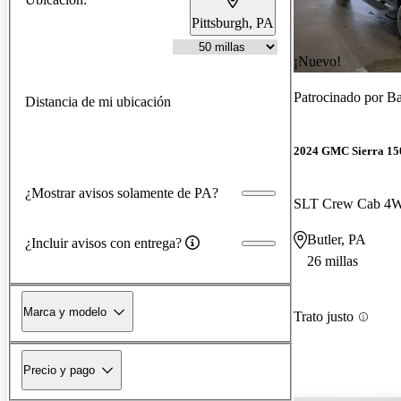
Pittsburgh, PA
¡Nuevo!
Patrocinado por
Ba
Distancia de mi ubicación
2024 GMC Sierra 15
¿Mostrar avisos solamente de PA?
SLT Crew Cab 4
Butler, PA
¿Incluir avisos con entrega?
26 millas
Marca y modelo
Trato justo
Precio y pago