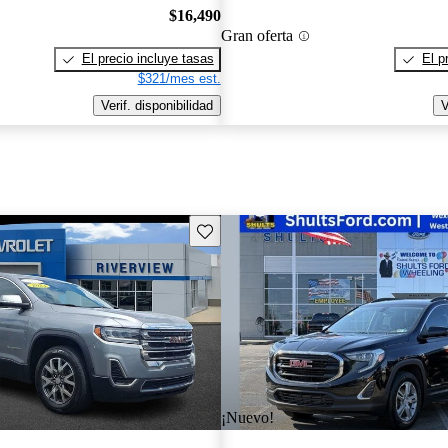
$16,490
Gran oferta
El precio incluye tasas
El p
$321/mes est.
Verif. disponibilidad
V
Guarda este Aviso
¡Nuevo!