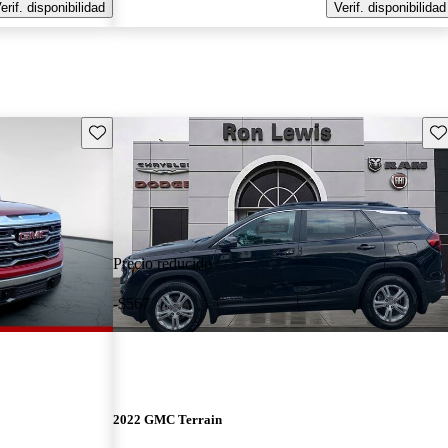
erif. disponibilidad
Verif. disponibilidad
Guarda este Aviso
Gu
Precio reducido
-$567
2022 GMC Terrain