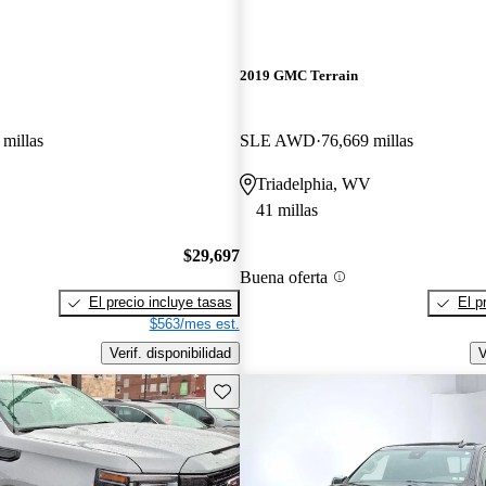
2019 GMC Terrain
 millas
SLE AWD
76,669 millas
Triadelphia, WV
41 millas
$29,697
Buena oferta
El precio incluye tasas
El p
$563/mes est.
Verif. disponibilidad
V
Guarda este Aviso