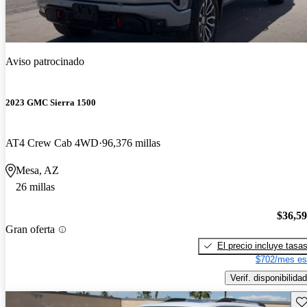
Aviso patrocinado
2023 GMC Sierra 1500
AT4 Crew Cab 4WD
96,376 millas
Mesa, AZ
26 millas
$36,5
Gran oferta
El precio incluye tasa
$702/mes es
Verif. disponibilidad
Gu