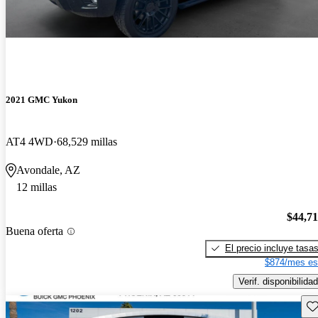
2021 GMC Yukon
AT4 4WD
68,529 millas
Avondale, AZ
12 millas
$44,7
Buena oferta
El precio incluye tasa
$874/mes es
Verif. disponibilidad
Gu