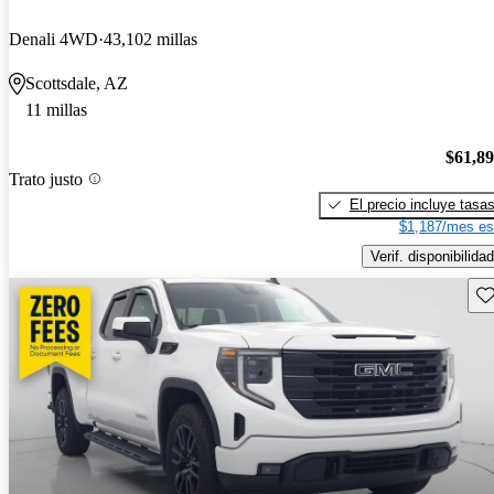
Denali 4WD
43,102 millas
Scottsdale, AZ
11 millas
$61,8
Trato justo
El precio incluye tasa
$1,187/mes es
Verif. disponibilidad
Gu