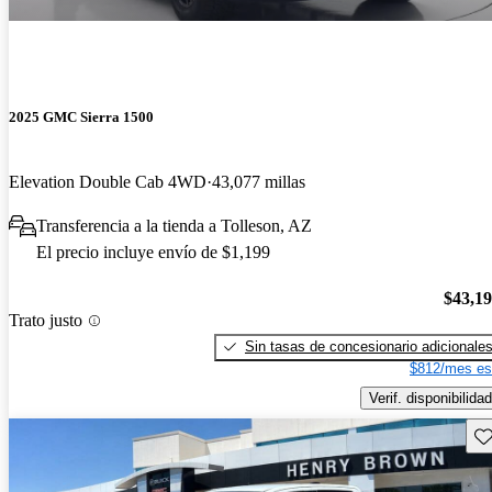
2025 GMC Sierra 1500
Elevation Double Cab 4WD
43,077 millas
Transferencia a la tienda a Tolleson, AZ
El precio incluye envío de $1,199
$43,1
Trato justo
Sin tasas de concesionario adicionale
$812/mes es
Verif. disponibilidad
Gu