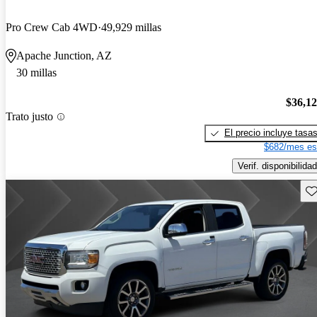
Pro Crew Cab 4WD
49,929 millas
Apache Junction, AZ
30 millas
$36,1
Trato justo
El precio incluye tasa
$682/mes es
Verif. disponibilidad
Gu