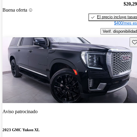
$20,2
Buena oferta
El precio incluye tasa
$400/mes es
Verif. disponibilidad
Gu
Aviso patrocinado
2023 GMC Yukon XL