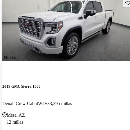
Gu
¡Nuevo!
2019 GMC Sierra 1500
Denali Crew Cab 4WD
33,395 millas
Mesa, AZ
12 millas