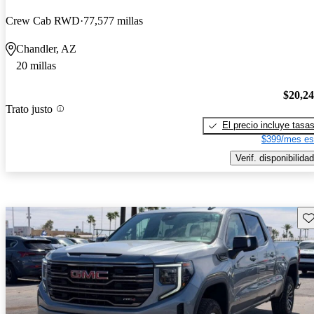
Crew Cab RWD
77,577 millas
Chandler, AZ
20 millas
$20,2
Trato justo
El precio incluye tasa
$399/mes es
Verif. disponibilidad
Gu