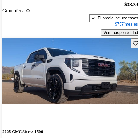
$38,3
Gran oferta
El precio incluye tasa
$757/mes es
Verif. disponibilidad
Gu
2025 GMC Sierra 1500