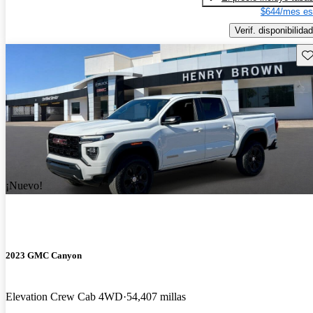
$644/mes es
Verif. disponibilidad
Gu
¡Nuevo!
2023 GMC Canyon
Elevation Crew Cab 4WD
54,407 millas