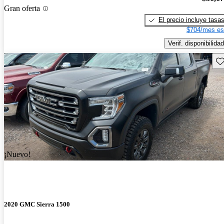
Gran oferta
El precio incluye tasa
$704/mes es
Verif. disponibilidad
Gu
¡Nuevo!
2020 GMC Sierra 1500