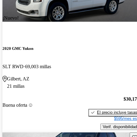
¡Nuevo!
2020 GMC Yukon
SLT RWD
69,003 millas
Gilbert, AZ
21 millas
$30,1
Buena oferta
El precio incluye tasa
$595/mes es
Verif. disponibilidad
Gu