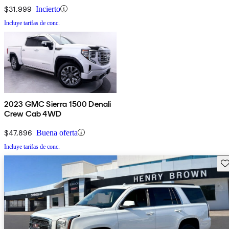
$31,999
Incierto
Incluye tarifas de conc.
2023 GMC Sierra 1500 Denali
Crew Cab 4WD
$47,896
Buena oferta
Incluye tarifas de conc.
Gu