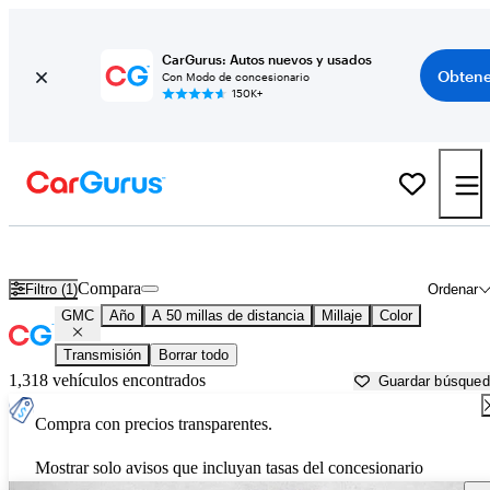
CarGurus: Autos nuevos y usados
Obtene
Con Modo de concesionario
150K+
Autos GMC usados en venta cerca de
Phoenix, AZ
Compara
Filtro (1)
Ordenar
GMC
Año
A 50 millas de distancia
Millaje
Color
Transmisión
Borrar todo
1,318 vehículos encontrados
Guardar búsque
Compra con precios transparentes.
Mostrar solo avisos que incluyan tasas del concesionario