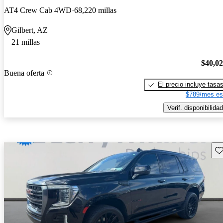
AT4 Crew Cab 4WD
68,220 millas
Gilbert, AZ
21 millas
$40,0
Buena oferta
El precio incluye tasa
$789/mes es
Verif. disponibilidad
Gu