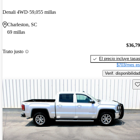
Denali 4WD
59,055 millas
Charleston, SC
69 millas
$36,7
Trato justo
El precio incluye tasa
$703/mes es
Verif. disponibilidad
Gu