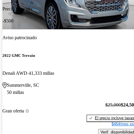
Precio reducido
-$500
Aviso patrocinado
2022 GMC Terrain
Denali AWD
41,333 millas
Summerville, SC
50 millas
$25,000
$24,5
Gran oferta
El precio incluye tasa
$464/mes es
Verif. disponibilidad