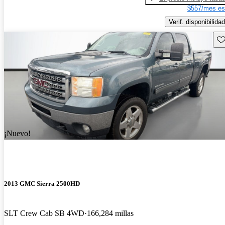
$557/mes es
Verif. disponibilidad
Gu
¡Nuevo!
2013 GMC Sierra 2500HD
SLT Crew Cab SB 4WD
166,284 millas