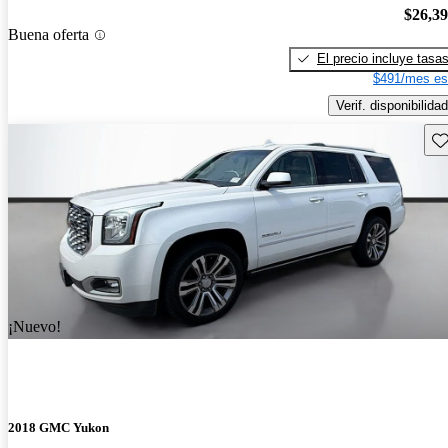
$26,3
Buena oferta
El precio incluye tasa
$491/mes es
Verif. disponibilidad
Gu
¡Nuevo!
2018 GMC Yukon