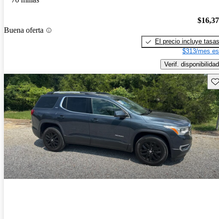
$16,3
Buena oferta
El precio incluye tasa
$313/mes es
Verif. disponibilidad
Gu