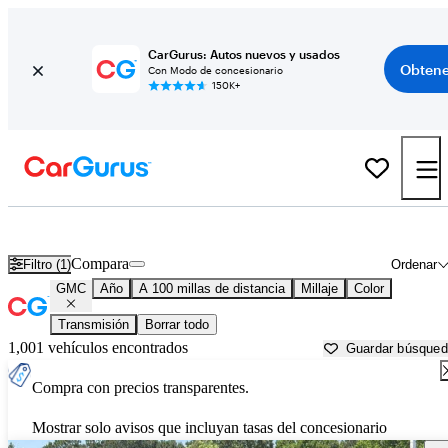
CarGurus: Autos nuevos y usados
Obtene
Con Modo de concesionario
150K+
Autos GMC usados en venta cerca de
Orangeburg, SC
Compara
Filtro (1)
Ordenar
GMC
Año
A 100 millas de distancia
Millaje
Color
Transmisión
Borrar todo
1,001 vehículos encontrados
Guardar búsque
Compra con precios transparentes.
Mostrar solo avisos que incluyan tasas del concesionario