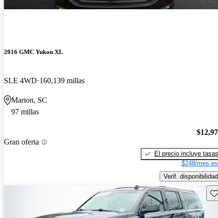
2016 GMC Yukon XL
SLE 4WD
160,139 millas
Marion, SC
97 millas
$12,9
Gran oferta
El precio incluye tasa
$248/mes es
Verif. disponibilidad
Gu