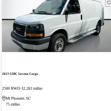
Gu
2023 GMC Savana Cargo
2500 RWD
32,283 millas
Mt Pleasant, SC
75 millas