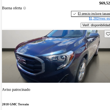
$69,5
Buena oferta
El precio incluye tasa
$1,282/mes es
Verif. disponibilidad
Gu
Aviso patrocinado
2018 GMC Terrain