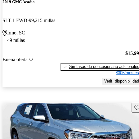
2019 GMC Acadia
SLT-1 FWD
99,215 millas
Irmo, SC
49 millas
$15,9
Buena oferta
Sin tasas de concesionario adicionale
$306/mes es
Verif. disponibilidad
Gu