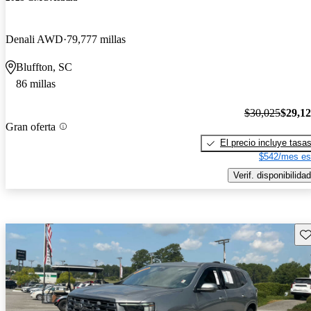
Denali AWD
79,777 millas
Bluffton, SC
86 millas
$30,025
$29,1
Gran oferta
El precio incluye tasa
$542/mes es
Verif. disponibilidad
Gu