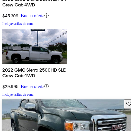
Crew Cab 4WD
$45,399
Buena oferta
Incluye tarifas de conc.
2022 GMC Sierra 2500HD SLE
Crew Cab 4WD
$29,995
Buena oferta
Incluye tarifas de conc.
Gu