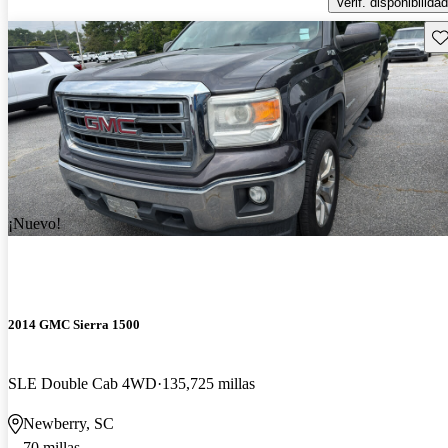
Verif. disponibilidad
Gu
¡Nuevo!
2014 GMC Sierra 1500
SLE Double Cab 4WD
135,725 millas
Newberry, SC
70 millas