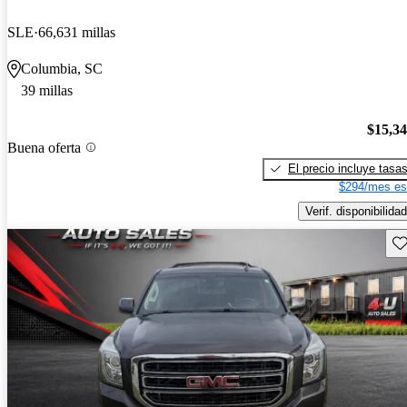
SLE
66,631 millas
Columbia, SC
39 millas
$15,3
Buena oferta
El precio incluye tasa
$294/mes es
Verif. disponibilidad
Gu