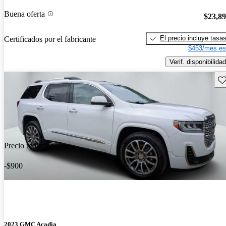
Buena oferta
$23,8
El precio incluye tasa
Certificados por el fabricante
$453/mes es
Verif. disponibilidad
Gu
Precio reducido
-$900
2023 GMC Acadia