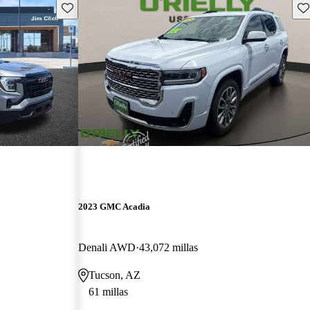
Guarda este Aviso
Gu
2023 GMC Acadia
Denali AWD
43,072 millas
Tucson, AZ
61 millas