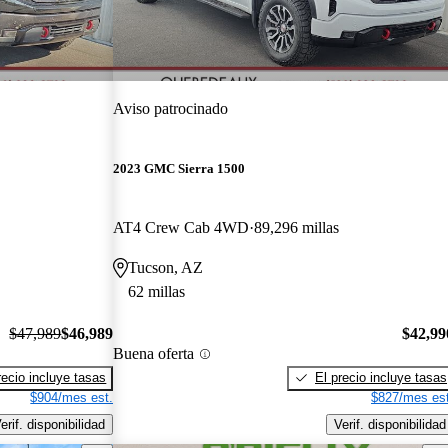
Aviso patrocinado
2023 GMC Sierra 1500
AT4 Crew Cab 4WD
89,296 millas
Tucson, AZ
62 millas
$47,989
$46,989
$42,99
Buena oferta
recio incluye tasas
El precio incluye tasas
$904/mes est.
$827/mes est
erif. disponibilidad
Verif. disponibilidad