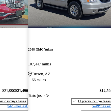
2008 GMC Yukon
107,447 millas
Tucson, AZ
66 millas
$21,990
$21,490
$12,59
Trato justo
recio incluye tasas
El precio incluye tasas
$425/mes est.
$249/mes est