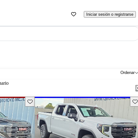
Iniciar sesión o registrarse
Ordenar
nario
Guarda este Aviso
Gu