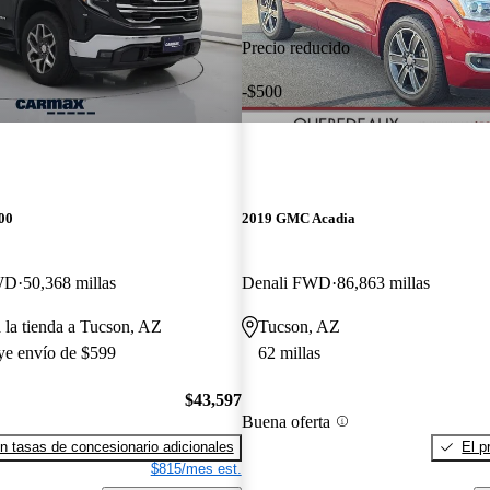
Precio reducido
-$500
00
2019 GMC Acadia
WD
50,368 millas
Denali FWD
86,863 millas
a la tienda a Tucson, AZ
Tucson, AZ
uye envío de $599
62 millas
$43,597
Buena oferta
n tasas de concesionario adicionales
El p
$815/mes est.