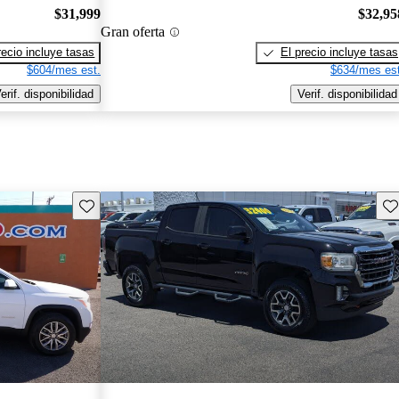
$31,999
$32,95
Gran oferta
recio incluye tasas
El precio incluye tasas
$604/mes est.
$634/mes est
erif. disponibilidad
Verif. disponibilidad
Guarda este Aviso
Gu