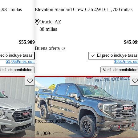
,981 millas
Elevation Standard Crew Cab 4WD
11,700 millas
Oracle, AZ
88 millas
$55,989
$45,09
Buena oferta
recio incluye tasas
El precio incluye tasas
$1,068/mes est.
$851/mes est
erif. disponibilidad
Verif. disponibilidad
Guarda este Aviso
Gu
Precio reducido
-$1,000