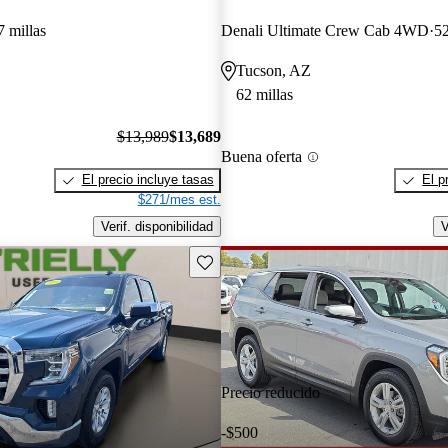
 millas
Denali Ultimate Crew Cab 4WD
52
Tucson, AZ
62 millas
$13,989
$13,689
Buena oferta
El precio incluye tasas
El p
$271/mes est.
Verif. disponibilidad
V
Guarda este Aviso
Precio reducido
-$500