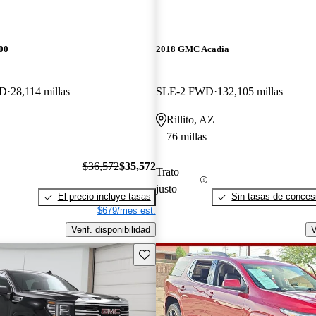
00
2018 GMC Acadia
WD
28,114 millas
SLE-2 FWD
132,105 millas
Rillito, AZ
76 millas
$36,572
$35,572
Trato
justo
El precio incluye tasas
Sin tasas de concesi
$679/mes est.
Verif. disponibilidad
V
Guarda este Aviso