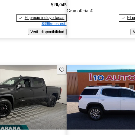
$20,045
Gran oferta
El precio incluye tasas
El p
$396/mes est.
Verif. disponibilidad
V
Guarda este Aviso