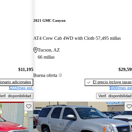
2021 GMC Canyon
AT4 Crew Cab 4WD with Cloth
57,495 millas
Tucson, AZ
66 millas
$11,195
$29,59
Buena oferta
onario adicionales
El precio incluye tasas
$222/mes est.
$580/mes est
erif. disponibilidad
Verif. disponibilidad
Guarda este Aviso
Gu