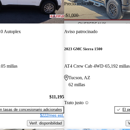
Precio reducido
-$1,000
10 Autoplex
Aviso patrocinado
2023 GMC Sierra 1500
105 millas
AT4 Crew Cab 4WD
65,192 millas
Tucson, AZ
62 millas
$11,195
Trato justo
n tasas de concesionario adicionales
El p
$222/mes est.
Verif. disponibilidad
V