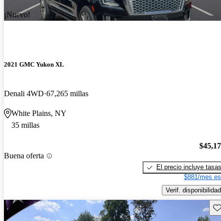
¡Nuevo!
2021 GMC Yukon XL
Denali 4WD
67,265 millas
White Plains, NY
35 millas
$45,1
Buena oferta
El precio incluye tasa
$881/mes es
Verif. disponibilidad
Gu