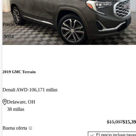
Precio reducido
-$604
2019 GMC Terrain
Denali AWD
106,171 millas
Delaware, OH
38 millas
$15,997
$15,3
Buena oferta
El precio incluye tasa