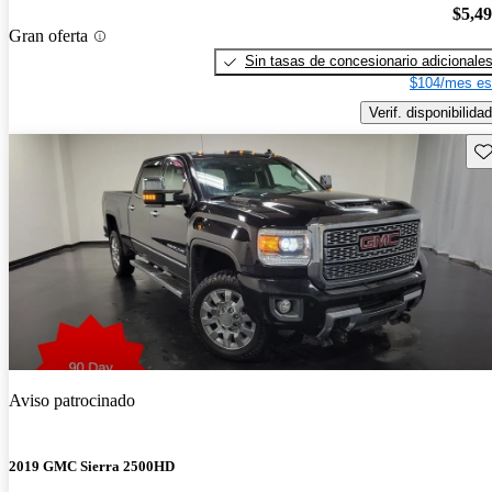
$5,4
Gran oferta
Sin tasas de concesionario adicionale
$104/mes es
Verif. disponibilidad
Gu
Aviso patrocinado
2019 GMC Sierra 2500HD