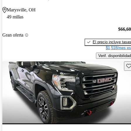
Marysville, OH
49 millas
$66,6
Gran oferta
El precio incluye tasa
$1,518/mes es
Verif. disponibilidad
Gu