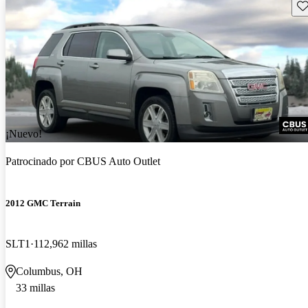
Gu
¡Nuevo!
Patrocinado por
CBUS Auto Outlet
2012 GMC Terrain
SLT1
112,962 millas
Columbus, OH
33 millas