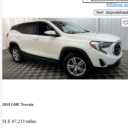
$353/mes es
Verif. disponibilidad
Gu
2019 GMC Terrain
SLE
87,233 millas