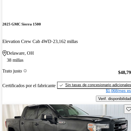
2025 GMC Sierra 1500
Elevation Crew Cab 4WD
23,162 millas
Delaware, OH
38 millas
Trato justo
$48,7
Sin tasas de concesionario adicionale
Certificados por el fabricante
$1,068/mes es
Verif. disponibilidad
Gu