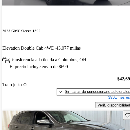
2025 GMC Sierra 1500
Elevation Double Cab 4WD
43,077 millas
Transferencia a la tienda a Columbus, OH
El precio incluye envío de $699
$42,6
Trato justo
Sin tasas de concesionario adicionale
$930/mes es
Verif. disponibilidad
Gu