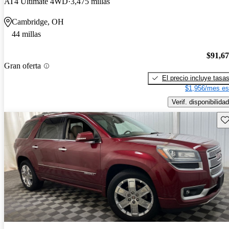
AT4 Ultimate 4WD
3,475 millas
Cambridge, OH
44 millas
$91,6
Gran oferta
El precio incluye tasa
$1,956/mes es
Verif. disponibilidad
Gu