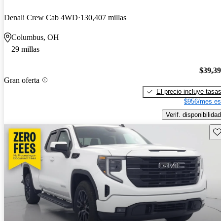
Denali Crew Cab 4WD
130,407 millas
Columbus, OH
29 millas
$39,3
Gran oferta
El precio incluye tasa
$956/mes es
Verif. disponibilidad
Gu