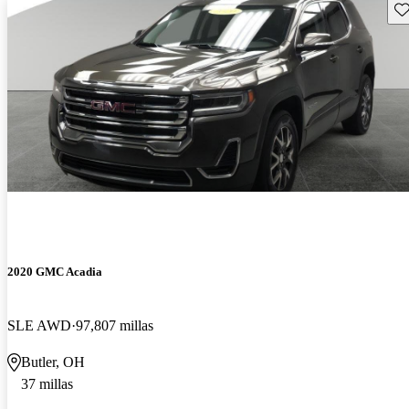
Gu
2020 GMC Acadia
SLE AWD
97,807 millas
Butler, OH
37 millas