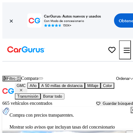
CarGurus: Autos nuevos y usados
Obtene
Con Modo de concesionario
150K+
Autos GMC usados en venta cerca de
Newark, OH
Compara
Filtro (1)
Ordenar
GMC
Año
A 50 millas de distancia
Millaje
Color
Transmisión
Borrar todo
665 vehículos encontrados
Guardar búsque
Compra con precios transparentes.
Mostrar solo avisos que incluyan tasas del concesionario