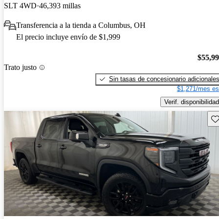
SLT 4WD
46,393 millas
Transferencia a la tienda a Columbus, OH
El precio incluye envío de $1,999
$55,9
Trato justo
Sin tasas de concesionario adicionale
$1,271/mes es
Verif. disponibilidad
Gu