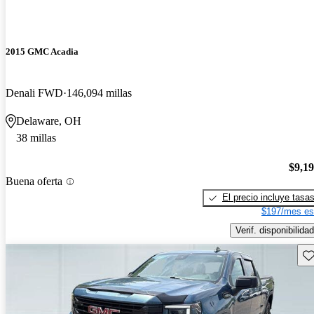
2015 GMC Acadia
Denali FWD
146,094 millas
Delaware, OH
38 millas
$9,1
Buena oferta
El precio incluye tasa
$197/mes es
Verif. disponibilidad
Gu