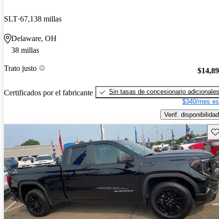
SLT
67,138 millas
Delaware, OH
38 millas
Trato justo
$14,8
Sin tasas de concesionario adicionale
Certificados por el fabricante
$340/mes es
Verif. disponibilidad
Gu