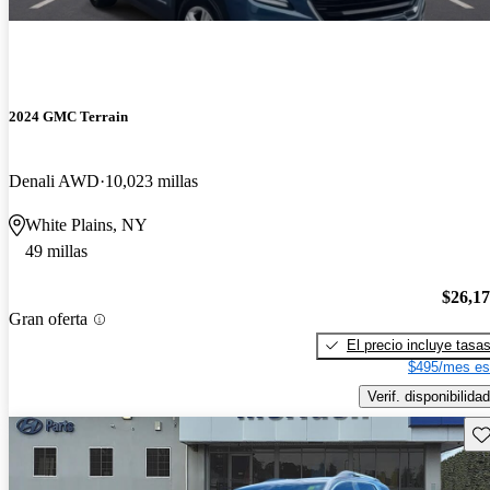
2024 GMC Terrain
Denali AWD
10,023 millas
White Plains, NY
49 millas
$26,1
Gran oferta
El precio incluye tasa
$495/mes es
Verif. disponibilidad
Gu