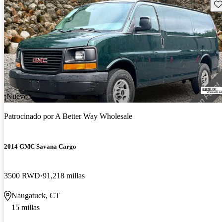
Gu
¡Nuevo!
Patrocinado por
A Better Way Wholesale
2014 GMC Savana Cargo
3500 RWD
91,218 millas
Naugatuck, CT
15 millas