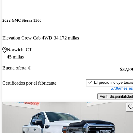
2022 GMC Sierra 1500
Elevation Crew Cab 4WD
34,172 millas
Norwich, CT
45 millas
Buena oferta
$37,8
El precio incluye tasa
Certificados por el fabricante
$736/mes es
Verif. disponibilidad
Gu