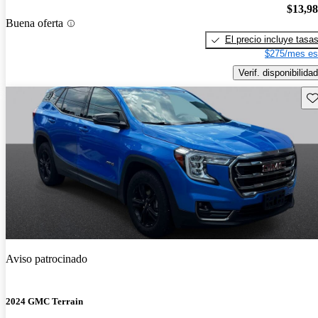
$13,9
Buena oferta
El precio incluye tasa
$275/mes es
Verif. disponibilidad
Gu
Aviso patrocinado
2024 GMC Terrain