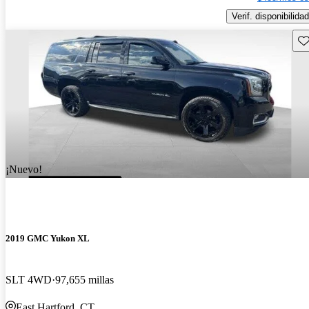
Verif. disponibilidad
Gu
¡Nuevo!
2019 GMC Yukon XL
SLT 4WD
97,655 millas
East Hartford, CT