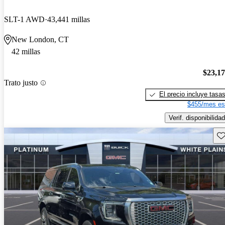
SLT-1 AWD
43,441 millas
New London, CT
42 millas
$23,1
Trato justo
El precio incluye tasa
$455/mes es
Verif. disponibilidad
Gu