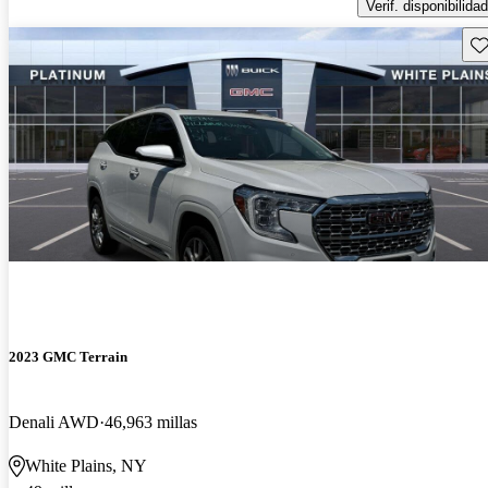
Verif. disponibilidad
Gu
2023 GMC Terrain
Denali AWD
46,963 millas
White Plains, NY