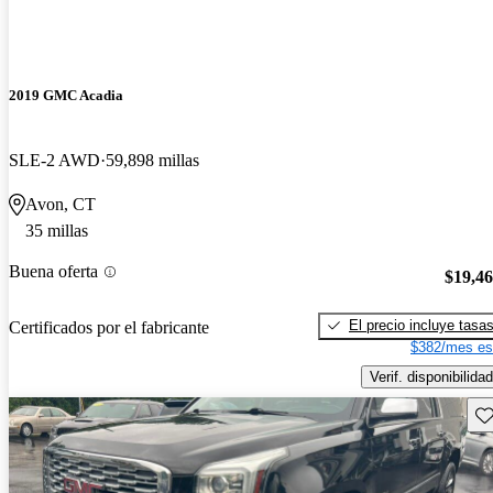
2019 GMC Acadia
SLE-2 AWD
59,898 millas
Avon, CT
35 millas
Buena oferta
$19,4
El precio incluye tasa
Certificados por el fabricante
$382/mes es
Verif. disponibilidad
Gu