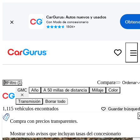
CarGurus: Autos nuevos y usados
Obtene
Con Modo de concesionario
150K+
Autos GMC usados en venta cerca de
New Haven, CT
Compara
Filtro (1)
Ordenar
GMC
Año
A 50 millas de distancia
Millaje
Color
Transmisión
Borrar todo
1,115 vehículos encontrados
Guardar búsque
Compra con precios transparentes.
Mostrar solo avisos que incluyan tasas del concesionario