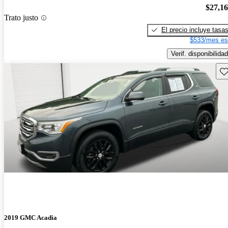
$27,1
Trato justo
El precio incluye tasa
$533/mes es
Verif. disponibilidad
Gu
2019 GMC Acadia