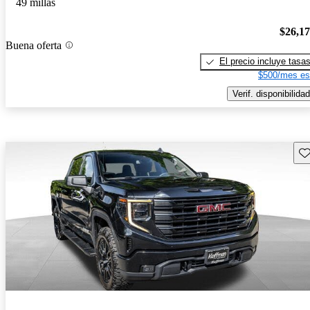
49 millas
$26,1
Buena oferta
El precio incluye tasa
$500/mes es
Verif. disponibilidad
Gu