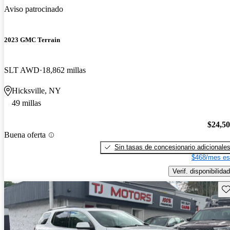
Aviso patrocinado
2023 GMC Terrain
SLT AWD
18,862 millas
Hicksville, NY
49 millas
$24,5
Buena oferta
Sin tasas de concesionario adicionale
$468/mes es
Verif. disponibilidad
Gu