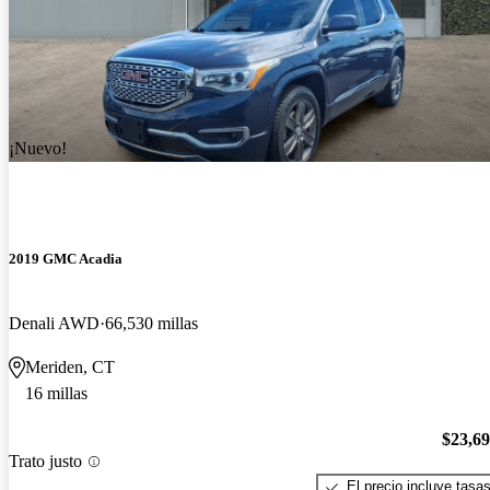
¡Nuevo!
2019 GMC Acadia
Denali AWD
66,530 millas
Meriden, CT
16 millas
$23,6
Trato justo
El precio incluye tasa