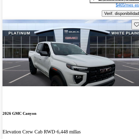
$465/mes es
Verif. disponibilidad
Gu
2026 GMC Canyon
Elevation Crew Cab RWD
6,448 millas