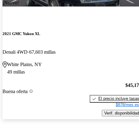
¡Nuevo!
2021 GMC Yukon XL
Denali 4WD
67,603 millas
White Plains, NY
49 millas
$45,1
Buena oferta
El precio incluye tasa
$878/mes es
Verif. disponibilidad