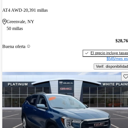
AT4 AWD
20,391 millas
Greenvale, NY
50 millas
$28,7
Buena oferta
El precio incluye tasa
$545/mes es
Verif. disponibilidad
Gu