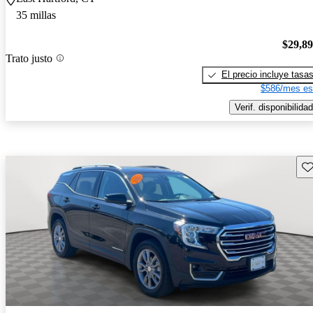
35 millas
$29,8
Trato justo
El precio incluye tasa
$586/mes es
Verif. disponibilidad
Gu