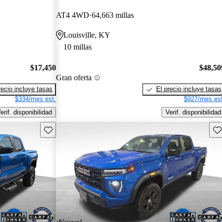
AT4 4WD
64,663 millas
Louisville, KY
10 millas
$17,450
$48,50
Gran oferta
recio incluye tasas
El precio incluye tasas
$334/mes est.
$927/mes est
erif. disponibilidad
Verif. disponibilidad
Guarda este Aviso
Gu