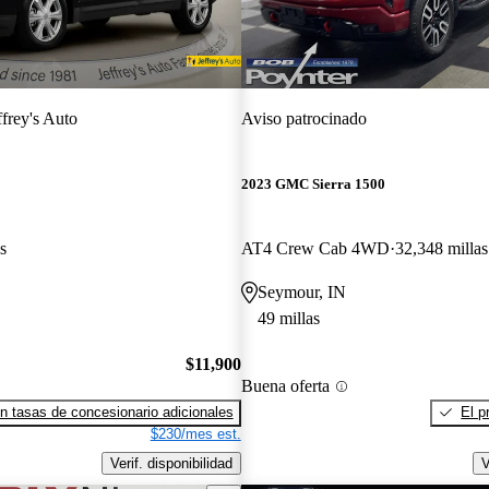
ffrey's Auto
Aviso patrocinado
2023 GMC Sierra 1500
s
AT4 Crew Cab 4WD
32,348 millas
Seymour, IN
49 millas
$11,900
Buena oferta
n tasas de concesionario adicionales
El p
$230/mes est.
Verif. disponibilidad
V