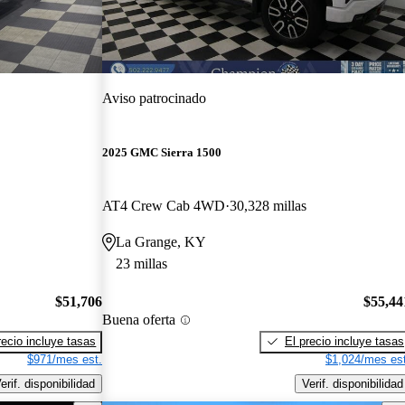
Aviso patrocinado
2025 GMC Sierra 1500
AT4 Crew Cab 4WD
30,328 millas
La Grange, KY
23 millas
$51,706
$55,44
Buena oferta
recio incluye tasas
El precio incluye tasas
$971/mes est.
$1,024/mes est
erif. disponibilidad
Verif. disponibilidad