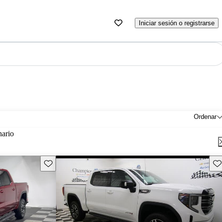
Iniciar sesión o registrarse
Ordenar
nario
Guarda este Aviso
Gu