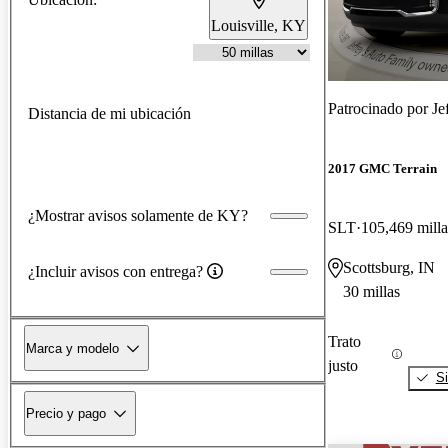
Louisville, KY
Patrocinado por
Je
Distancia de mi ubicación
2017 GMC Terrain
¿Mostrar avisos solamente de KY?
SLT
105,469 milla
Scottsburg, IN
¿Incluir avisos con entrega?
30 millas
Trato
Marca y modelo
justo
Si
Precio y pago