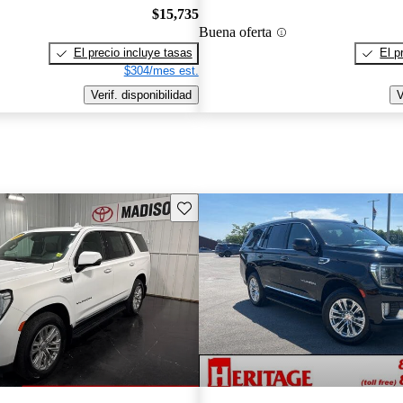
$15,735
Buena oferta
El precio incluye tasas
El p
$304/mes est.
Verif. disponibilidad
V
Guarda este Aviso