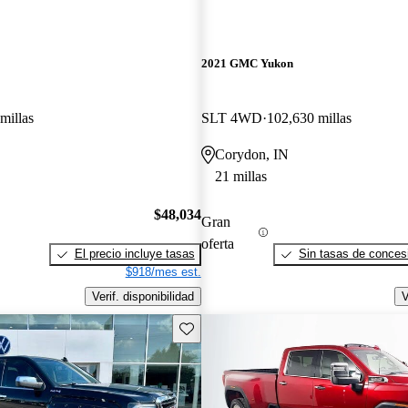
2021 GMC Yukon
millas
SLT 4WD
102,630 millas
Corydon, IN
21 millas
$48,034
Gran
oferta
El precio incluye tasas
Sin tasas de concesi
$918/mes est.
Verif. disponibilidad
V
Guarda este Aviso