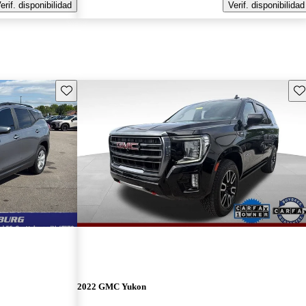
erif. disponibilidad
Verif. disponibilidad
Guarda este Aviso
Gu
2022 GMC Yukon