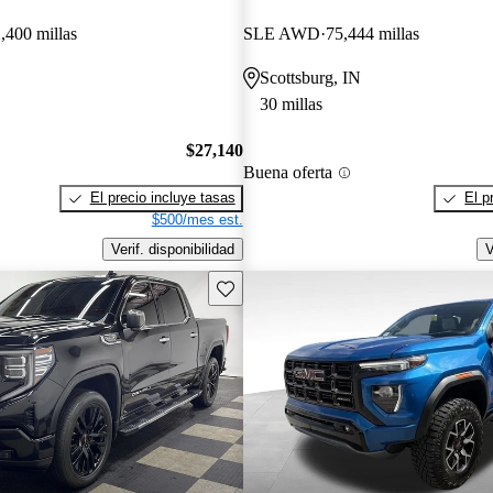
,400 millas
SLE AWD
75,444 millas
Scottsburg, IN
30 millas
$27,140
Buena oferta
El precio incluye tasas
El p
$500/mes est.
Verif. disponibilidad
V
Guarda este Aviso