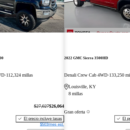
00
2022 GMC Sierra 3500HD
WD
112,324 millas
Denali Crew Cab 4WD
133,250 mi
Louisville, KY
8 millas
$27,027
$26,064
Gran oferta
El precio incluye tasas
El p
$503/mes est.