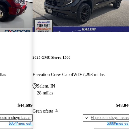
2025 GMC Sierra 1500
llas
Elevation Crew Cab 4WD
7,298 millas
Salem, IN
28 millas
$44,699
$48,04
Gran oferta
recio incluye tasas
El precio incluye tasas
$854/mes est.
$888/mes est