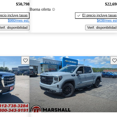
$50,798
$22,69
Buena oferta
recio incluye tasas
El precio incluye tasas
$980/mes est.
$438/mes est
erif. disponibilidad
Verif. disponibilidad
Guarda este Aviso
Gu
¡Nuevo!