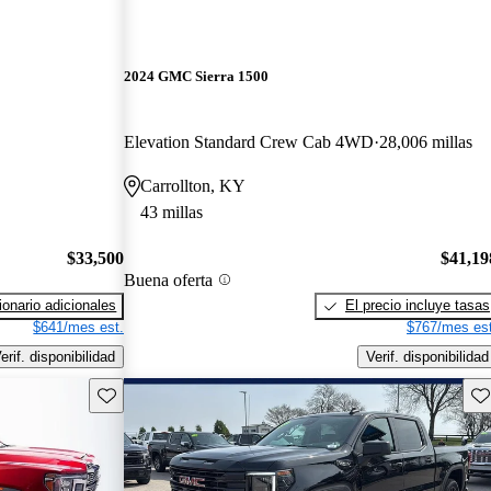
2024 GMC Sierra 1500
Elevation Standard Crew Cab 4WD
28,006 millas
Carrollton, KY
43 millas
$33,500
$41,19
Buena oferta
onario adicionales
El precio incluye tasas
$641/mes est.
$767/mes est
erif. disponibilidad
Verif. disponibilidad
Guarda este Aviso
Gu