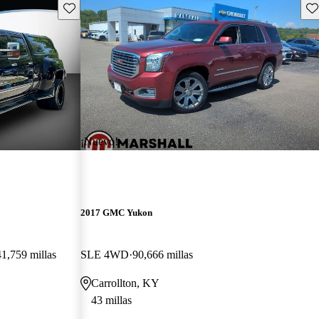
Guarda este Aviso
Gu
¡Nuevo!
2017 GMC Yukon
41,759 millas
SLE 4WD
90,666 millas
Carrollton, KY
43 millas