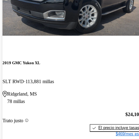
2019 GMC Yukon XL
SLT RWD
113,881 millas
Ridgeland, MS
78 millas
$24,1
Trato justo
El precio incluye tasa
$469/mes es