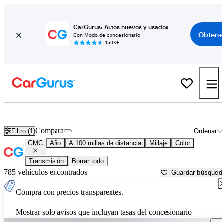
CarGurus: Autos nuevos y usados
Obtene
Con Modo de concesionario
150K+
Autos GMC usados en venta cerca de
Laurel, MS
Compara
Filtro (1)
Ordenar
GMC
Año
A 100 millas de distancia
Millaje
Color
Transmisión
Borrar todo
785 vehículos encontrados
Guardar búsque
Compra con precios transparentes.
Mostrar solo avisos que incluyan tasas del concesionario