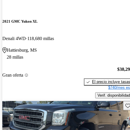
2021 GMC Yukon XL
Denali 4WD
118,680 millas
Hattiesburg, MS
28 millas
$38,2
Gran oferta
El precio incluye tasa
$740/mes es
Verif. disponibilidad
Gu