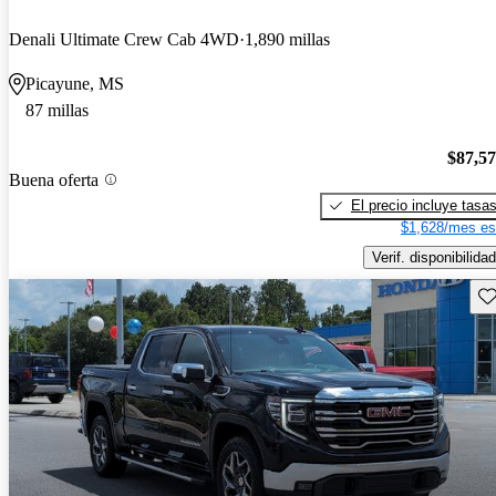
Denali Ultimate Crew Cab 4WD
1,890 millas
Picayune, MS
87 millas
$87,5
Buena oferta
El precio incluye tasa
$1,628/mes es
Verif. disponibilidad
Gu