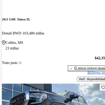
2021 GMC Yukon XL
Denali RWD
103,480 millas
Collins, MS
23 millas
$42,3
Trato justo
El precio incluye tasa
$818/mes es
Verif. disponibilidad
Gu