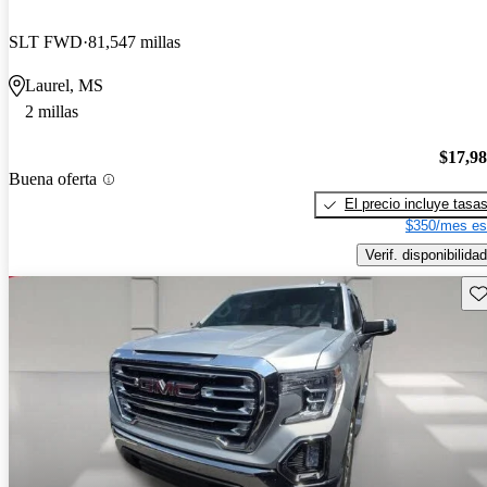
SLT FWD
81,547 millas
Laurel, MS
2 millas
$17,9
Buena oferta
El precio incluye tasa
$350/mes es
Verif. disponibilidad
Gu