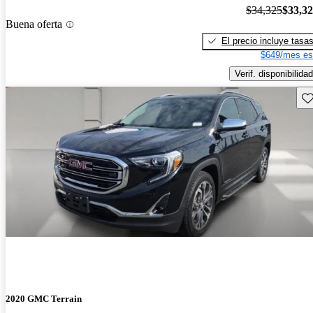
$34,325
$33,3
Buena oferta
El precio incluye tasa
$649/mes es
Verif. disponibilidad
Gu
2020 GMC Terrain