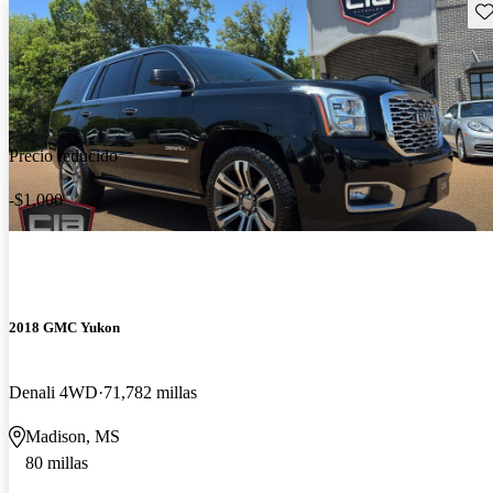
Gu
Precio reducido
-$1,000
2018 GMC Yukon
Denali 4WD
71,782 millas
Madison, MS
80 millas