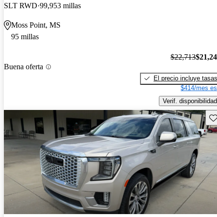
SLT RWD
99,953 millas
Moss Point, MS
95 millas
$22,713
$21,2
Buena oferta
El precio incluye tasa
$414/mes es
Verif. disponibilidad
Gu