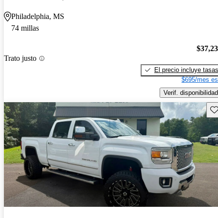
Philadelphia, MS
74 millas
$37,2
Trato justo
El precio incluye tasa
$695/mes es
Verif. disponibilidad
Gu