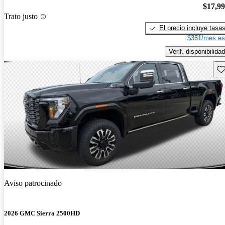
$17,9
Trato justo
El precio incluye tasa
$351/mes es
Verif. disponibilidad
Gu
Aviso patrocinado
2026 GMC Sierra 2500HD