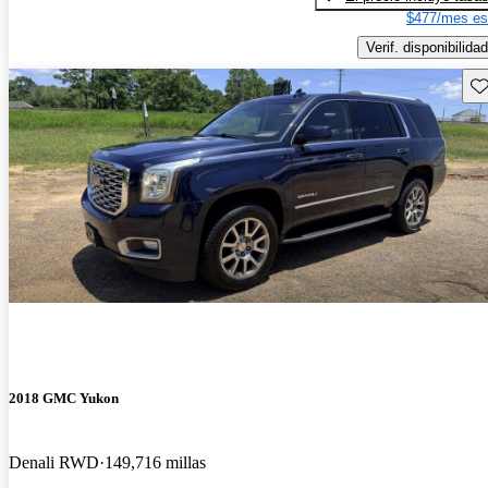
$477/mes es
Verif. disponibilidad
Gu
2018 GMC Yukon
Denali RWD
149,716 millas