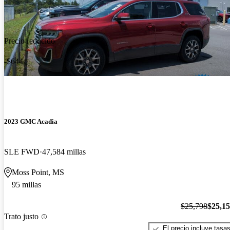
Precio reducido
-$644
2023 GMC Acadia
SLE FWD
47,584 millas
Moss Point, MS
95 millas
$25,798
$25,1
Trato justo
El precio incluye tasa