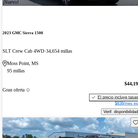
¡Nuevo!
2023 GMC Sierra 1500
SLT Crew Cab 4WD
34,654 millas
Moss Point, MS
95 millas
$44,1
Gran oferta
El precio incluye tasa
$838/mes es
Verif. disponibilidad
Gu