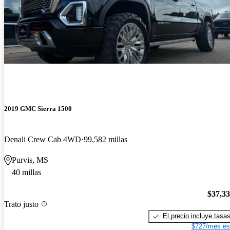
2019 GMC Sierra 1500
Denali Crew Cab 4WD
99,582 millas
Purvis, MS
40 millas
$37,3
Trato justo
El precio incluye tasa
$727/mes es