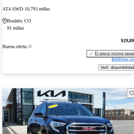
AT4 AWD
10,793 millas
Boulder, CO
91 millas
$29,8
Buena oferta
El precio incluye tasa
$443/mes es
Verif. disponibilidad
Gu