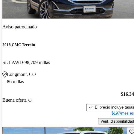
Aviso patrocinado
2018 GMC Terrain
SLT AWD
98,709 millas
Longmont, CO
86 millas
$16,3
Buena oferta
El precio incluye tasa
$197/mes es
Verif. disponibilidad
Gu