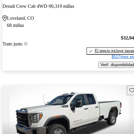
Denali Crew Cab 4WD
90,319 millas
Loveland, CO
68 millas
$32,9
Trato justo
El precio incluye tasa
$517/mes es
Verif. disponibilidad
Gu