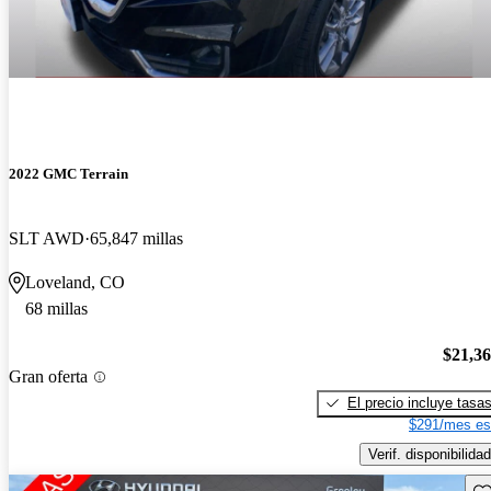
2022 GMC Terrain
SLT AWD
65,847 millas
Loveland, CO
68 millas
$21,3
Gran oferta
El precio incluye tasa
$291/mes es
Verif. disponibilidad
Gu