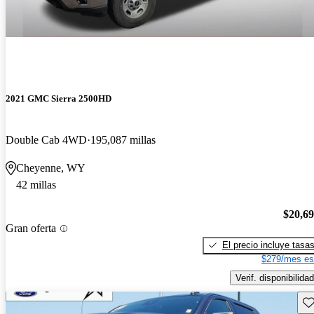
2021 GMC Sierra 2500HD
Double Cab 4WD
195,087 millas
Cheyenne, WY
42 millas
$20,6
Gran oferta
El precio incluye tasa
$279/mes es
Verif. disponibilidad
Gu