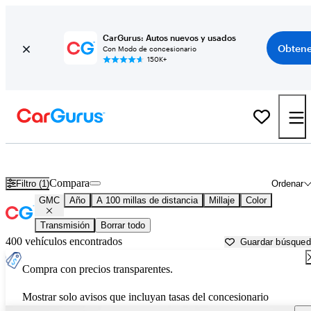
CarGurus: Autos nuevos y usados
Obtene
Con Modo de concesionario
150K+
Autos GMC usados en venta cerca de
Laramie, WY
Compara
Filtro (1)
Ordenar
GMC
Año
A 100 millas de distancia
Millaje
Color
Transmisión
Borrar todo
400 vehículos encontrados
Guardar búsque
Compra con precios transparentes.
Mostrar solo avisos que incluyan tasas del concesionario