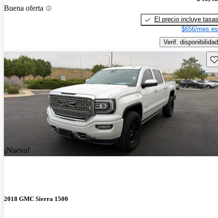
Buena oferta
El precio incluye tasa
$656/mes es
Verif. disponibilidad
Gu
¡Nuevo!
2018 GMC Sierra 1500