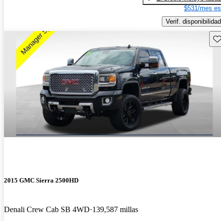
$531/mes es
Verif. disponibilidad
Gu
2015 GMC Sierra 2500HD
Denali Crew Cab SB 4WD
139,587 millas