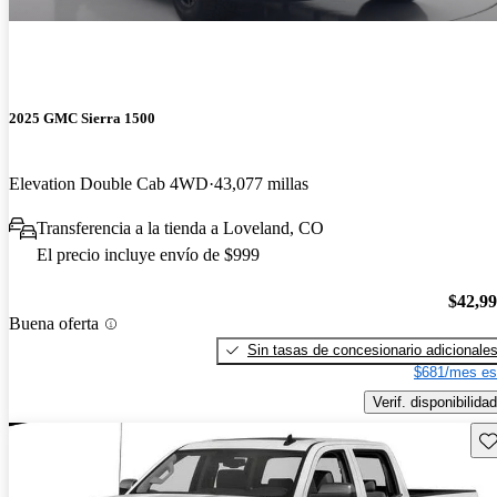
2025 GMC Sierra 1500
Elevation Double Cab 4WD
43,077 millas
Transferencia a la tienda a Loveland, CO
El precio incluye envío de $999
$42,9
Buena oferta
Sin tasas de concesionario adicionale
$681/mes es
Verif. disponibilidad
Gu