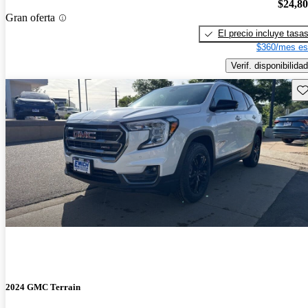
$24,8
Gran oferta
El precio incluye tasa
$360/mes es
Verif. disponibilidad
Gu
2024 GMC Terrain