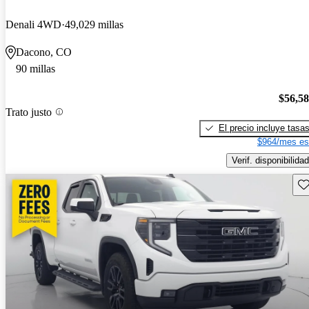
Denali 4WD
49,029 millas
Dacono, CO
90 millas
$56,5
Trato justo
El precio incluye tasa
$964/mes es
Verif. disponibilidad
Gu