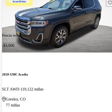
Gu
Precio reducido
-$3,000
2020 GMC Acadia
SLT AWD
119,122 millas
Greeley, CO
77 millas