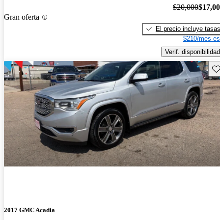
$20,000
$17,0
Gran oferta
El precio incluye tasa
$210/mes es
Verif. disponibilidad
Gu
2017 GMC Acadia