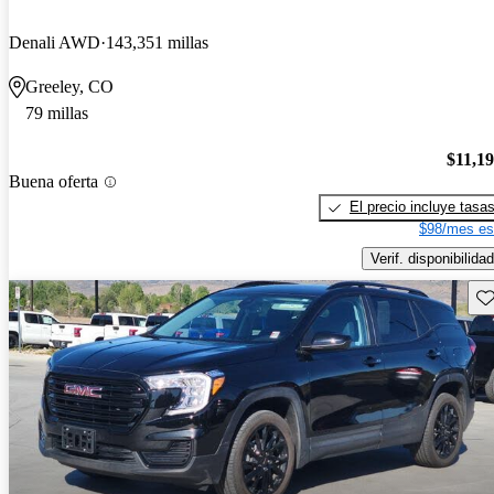
Denali AWD
143,351 millas
Greeley, CO
79 millas
$11,1
Buena oferta
El precio incluye tasa
$98/mes es
Verif. disponibilidad
Gu