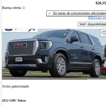
$26,5
Buena oferta
Sin tasas de concesionario adicionale
$391/mes es
Verif. disponibilidad
Gu
Aviso patrocinado
2022 GMC Yukon