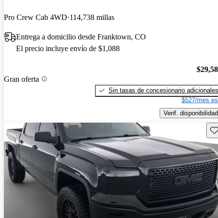
Pro Crew Cab 4WD
114,738 millas
Entrega a domicilio desde Franktown, CO
El precio incluye envío de $1,088
$29,5
Gran oferta
Sin tasas de concesionario adicionale
$527/mes es
Verif. disponibilidad
Gu