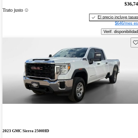
$36,7
Trato justo
El precio incluye tasa
$646/mes es
Verif. disponibilidad
Gu
2023 GMC Sierra 2500HD