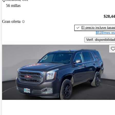
56 millas
$28,4
Gran oferta
El precio incluye tasa
$518/mes es
Verif. disponibilidad
Gu