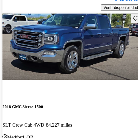
Verif. disponibilidad
Gu
2018 GMC Sierra 1500
SLT Crew Cab 4WD
84,227 millas
Medford, OR