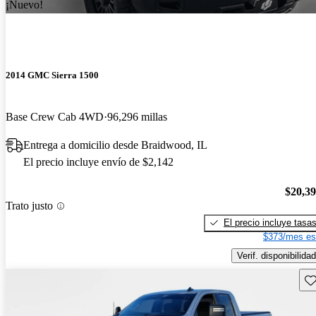
¡Nuevo!
2014 GMC Sierra 1500
Base Crew Cab 4WD
96,296 millas
Entrega a domicilio desde Braidwood, IL
El precio incluye envío de $2,142
$20,3
Trato justo
El precio incluye tasa
$373/mes es
Verif. disponibilidad
Gu