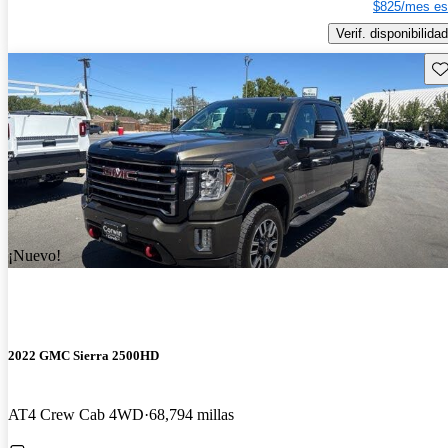
$825/mes es
Verif. disponibilidad
Gu
¡Nuevo!
2022 GMC Sierra 2500HD
AT4 Crew Cab 4WD
68,794 millas