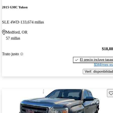
2015 GMC Yukon
SLE 4WD
133,674 millas
Medford, OR
57 millas
$18,8
Trato justo
El precio incluye tasa
$344/mes es
Verif. disponibilidad
Gu