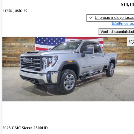
$14,1
Trato justo
El precio incluye tasa
$258/mes es
Verif. disponibilidad
Gu
2025 GMC Sierra 2500HD