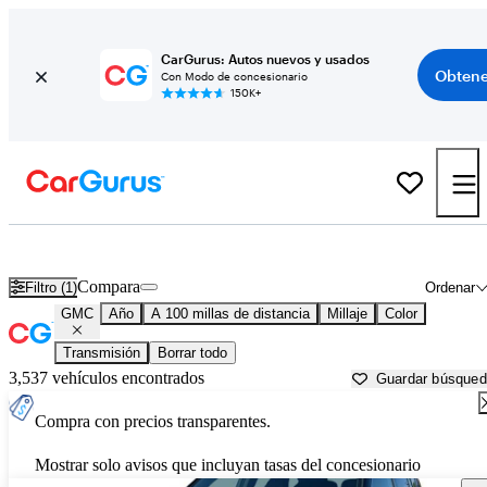
CarGurus: Autos nuevos y usados
Obtene
Con Modo de concesionario
150K+
Autos GMC usados en venta cerca de
Klamath Falls, OR
Compara
Filtro (1)
Ordenar
GMC
Año
A 100 millas de distancia
Millaje
Color
Transmisión
Borrar todo
3,537 vehículos encontrados
Guardar búsque
Compra con precios transparentes.
Mostrar solo avisos que incluyan tasas del concesionario