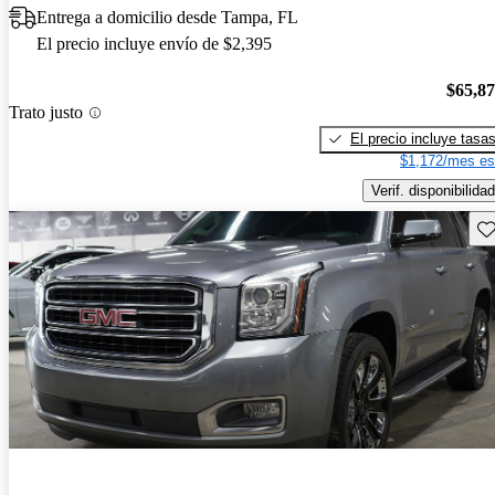
Entrega a domicilio desde Tampa, FL
El precio incluye envío de $2,395
$65,8
Trato justo
El precio incluye tasa
$1,172/mes es
Verif. disponibilidad
Gu