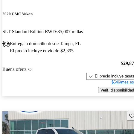
2020 GMC Yukon
SLT Standard Edition RWD
85,007 millas
Entrega a domicilio desde Tampa, FL
El precio incluye envío de $2,395
$29,8
Buena oferta
El precio incluye tasa
$546/mes es
Verif. disponibilidad
Gu