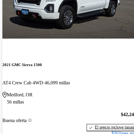
2021 GMC Sierra 1500
AT4 Crew Cab 4WD
46,099 millas
Medford, OR
56 millas
$42,2
Buena oferta
El precio incluye tasa
$762/mes es