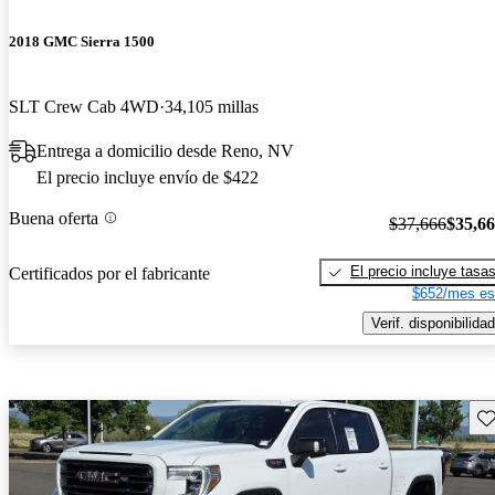
2018 GMC Sierra 1500
SLT Crew Cab 4WD
34,105 millas
Entrega a domicilio desde Reno, NV
El precio incluye envío de $422
Buena oferta
$37,666
$35,6
El precio incluye tasa
Certificados por el fabricante
$652/mes es
Verif. disponibilidad
Gu