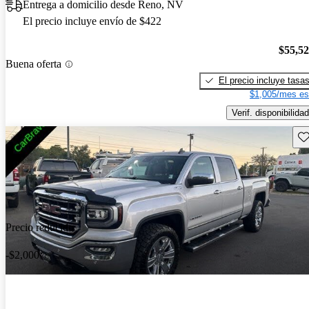
Entrega a domicilio desde Reno, NV
El precio incluye envío de $422
$55,5
Buena oferta
El precio incluye tasa
$1,005/mes es
Verif. disponibilidad
Gu
Precio reducido
-$2,000