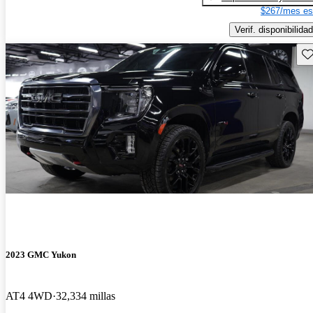
$267/mes es
Verif. disponibilidad
Gu
2023 GMC Yukon
AT4 4WD
32,334 millas