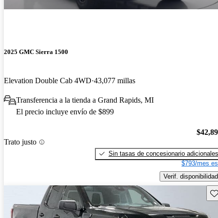
2025 GMC Sierra 1500
Elevation Double Cab 4WD
43,077 millas
Transferencia a la tienda a Grand Rapids, MI
El precio incluye envío de $899
$42,8
Trato justo
Sin tasas de concesionario adicionale
$793/mes es
Verif. disponibilidad
Gu