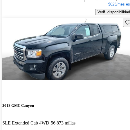
$623/mes es
Verif. disponibilidad
Gu
2018 GMC Canyon
SLE Extended Cab 4WD
56,873 millas