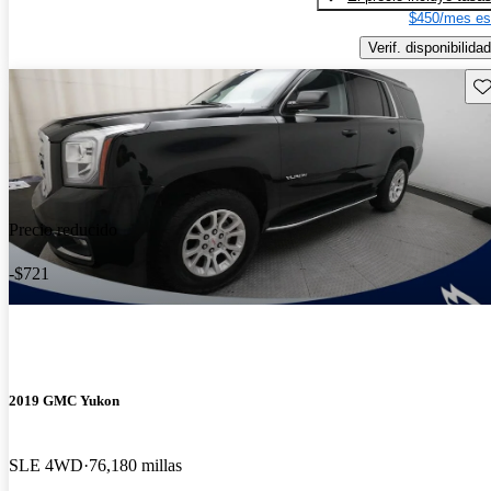
$450/mes es
Verif. disponibilidad
Gu
Precio reducido
-$721
2019 GMC Yukon
SLE 4WD
76,180 millas