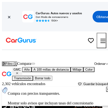
CarGurus: Autos nuevos y usados
Obtene
Con Modo de concesionario
150K+
Autos GMC usados en venta cerca de
Kalamazoo, MI
Compara
Filtro (1)
Ordenar
GMC
Año
A 100 millas de distancia
Millaje
Color
Transmisión
Borrar todo
2,302 vehículos encontrados
Guardar búsque
Compra con precios transparentes.
Mostrar solo avisos que incluyan tasas del concesionario