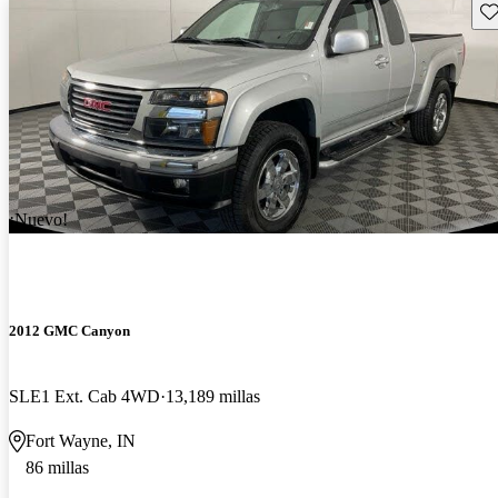
Gu
¡Nuevo!
2012 GMC Canyon
SLE1 Ext. Cab 4WD
13,189 millas
Fort Wayne, IN
86 millas