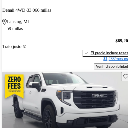
Denali 4WD
33,066 millas
Lansing, MI
59 millas
$69,2
Trato justo
El precio incluye tasa
$1,288/mes es
Verif. disponibilidad
Gu