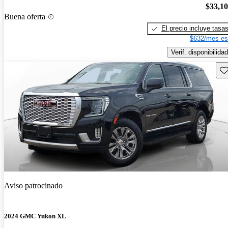
$33,1
Buena oferta
El precio incluye tasa
$632/mes es
Verif. disponibilidad
Gu
Aviso patrocinado
2024 GMC Yukon XL