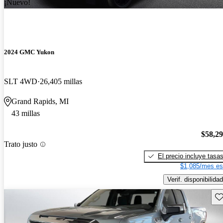
¡Nuevo!
2024 GMC Yukon
SLT 4WD
26,405 millas
Grand Rapids, MI
43 millas
$58,2
Trato justo
El precio incluye tasa
$1,085/mes es
Verif. disponibilidad
Gu