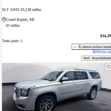
SLT AWD
20,238 millas
Grand Rapids, MI
43 millas
$34,2
Trato justo
El precio incluye tasa
$644/mes es
Verif. disponibilidad
Gu