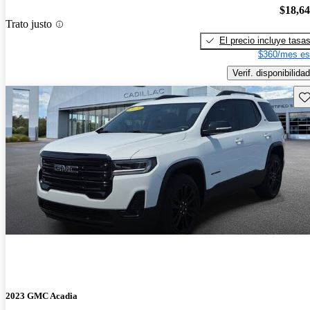
$18,6
Trato justo
El precio incluye tasa
$360/mes es
Verif. disponibilidad
Gu
2023 GMC Acadia