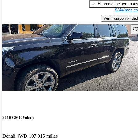
El precio incluye tasa
$244/mes es
Verif. disponibilidad
Gu
2016 GMC Yukon
Denali 4WD
107,915 millas