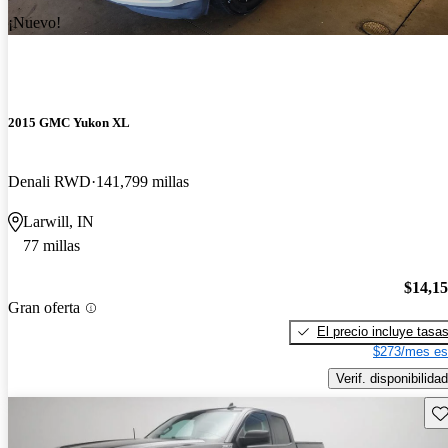
¡Nuevo!
2015 GMC Yukon XL
Denali RWD
141,799 millas
Larwill, IN
77 millas
$14,1
Gran oferta
El precio incluye tasa
$273/mes es
Verif. disponibilidad
Gu