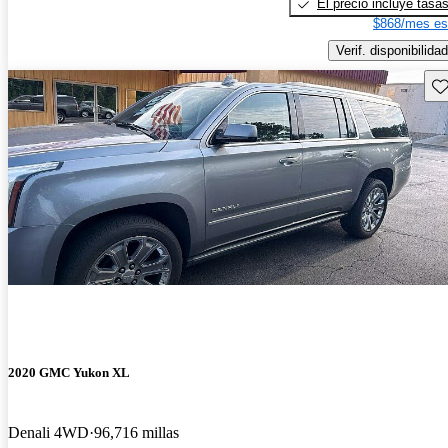
El precio incluye tasa
$868/mes es
Verif. disponibilidad
Gu
2020 GMC Yukon XL
Denali 4WD
96,716 millas