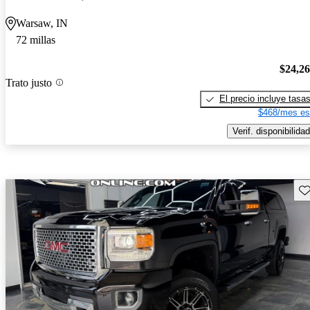
Warsaw, IN
72 millas
$24,2
Trato justo
El precio incluye tasa
$468/mes es
Verif. disponibilidad
Gu