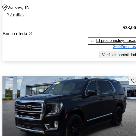
Warsaw, IN
72 millas
$33,0
Buena oferta
El precio incluye tasa
$638/mes es
Verif. disponibilidad
Gu