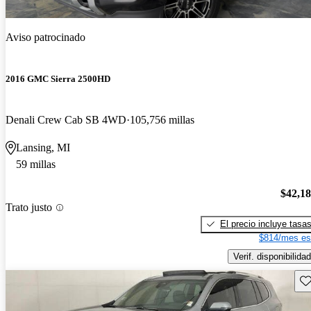
Aviso patrocinado
2016 GMC Sierra 2500HD
Denali Crew Cab SB 4WD
105,756 millas
Lansing, MI
59 millas
$42,1
Trato justo
El precio incluye tasa
$814/mes es
Verif. disponibilidad
Gu