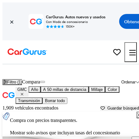
CarGurus: Autos nuevos y usados
Obtene
Con Modo de concesionario
150K+
Autos GMC usados en venta cerca de
Howell, MI
Compara
Filtro (1)
Ordenar
GMC
Año
A 50 millas de distancia
Millaje
Color
Transmisión
Borrar todo
1,909 vehículos encontrados
Guardar búsque
Compra con precios transparentes.
Mostrar solo avisos que incluyan tasas del concesionario