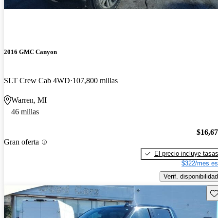
2016 GMC Canyon
SLT Crew Cab 4WD
107,800 millas
Warren, MI
46 millas
$16,6
Gran oferta
El precio incluye tasa
$322/mes es
Verif. disponibilidad
Gu