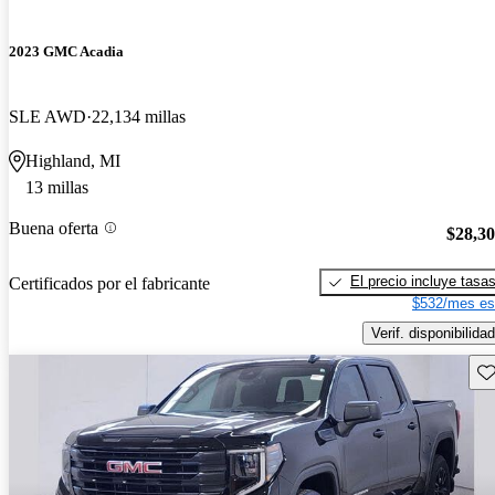
2023 GMC Acadia
SLE AWD
22,134 millas
Highland, MI
13 millas
Buena oferta
$28,3
El precio incluye tasa
Certificados por el fabricante
$532/mes es
Verif. disponibilidad
Gu