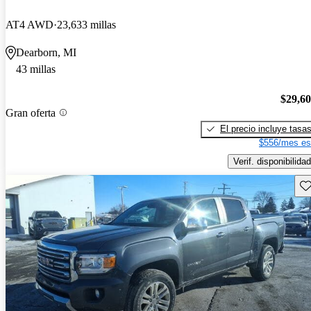
AT4 AWD
23,633 millas
Dearborn, MI
43 millas
$29,6
Gran oferta
El precio incluye tasa
$556/mes es
Verif. disponibilidad
Gu