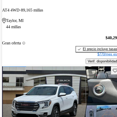
AT4 4WD
89,165 millas
Taylor, MI
44 millas
$40,2
Gran oferta
El precio incluye tasa
$770/mes es
Verif. disponibilidad
Gu