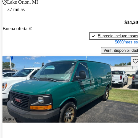
Lake Orion, MI
37 millas
$34,2
Buena oferta
El precio incluye tasa
$660/mes es
Verif. disponibilidad
Gu
¡Nuevo!