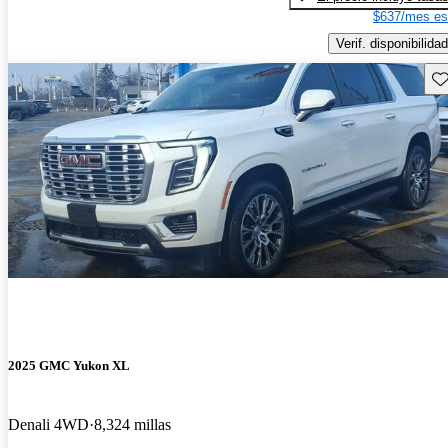
$637/mes es
Verif. disponibilidad
Gu
2025 GMC Yukon XL
Denali 4WD
8,324 millas