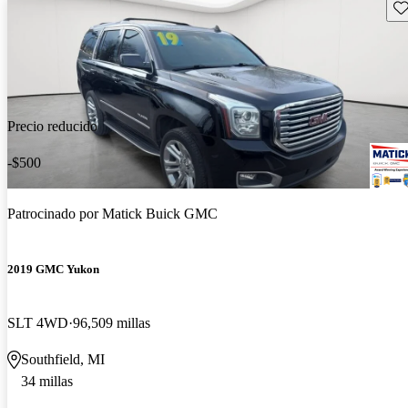
Gu
Precio reducido
-$500
Patrocinado por
Matick Buick GMC
2019 GMC Yukon
SLT 4WD
96,509 millas
Southfield, MI
34 millas