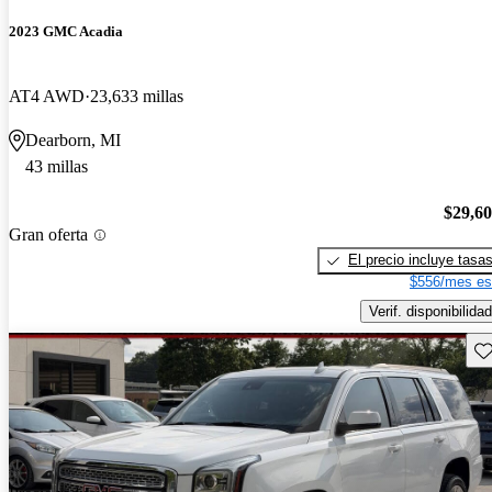
2023 GMC Acadia
AT4 AWD
23,633 millas
Dearborn, MI
43 millas
$29,6
Gran oferta
El precio incluye tasa
$556/mes es
Verif. disponibilidad
Gu