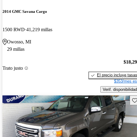
2014 GMC Savana Cargo
1500 RWD
41,219 millas
Owosso, MI
29 millas
$18,2
Trato justo
El precio incluye tasa
$353/mes es
Verif. disponibilidad
Gu