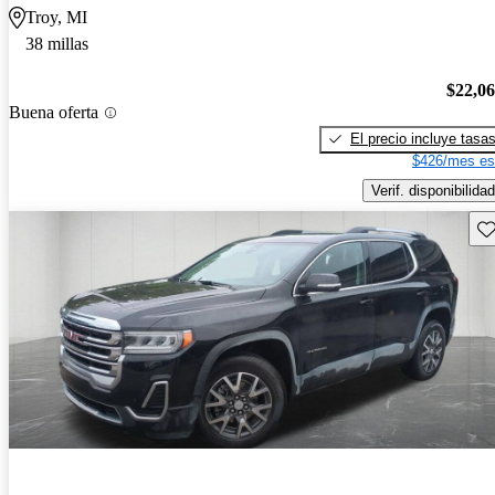
Troy, MI
38 millas
$22,0
Buena oferta
El precio incluye tasa
$426/mes es
Verif. disponibilidad
Gu