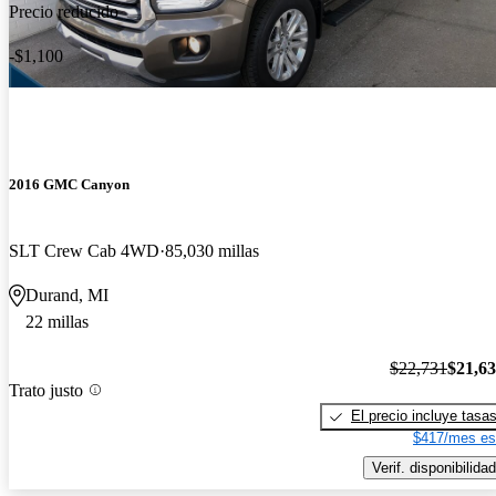
Precio reducido
-$1,100
2016 GMC Canyon
SLT Crew Cab 4WD
85,030 millas
Durand, MI
22 millas
$22,731
$21,6
Trato justo
El precio incluye tasa
$417/mes es
Verif. disponibilidad