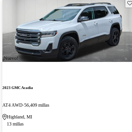
Gu
¡Nuevo!
2023 GMC Acadia
AT4 AWD
56,409 millas
Highland, MI
13 millas