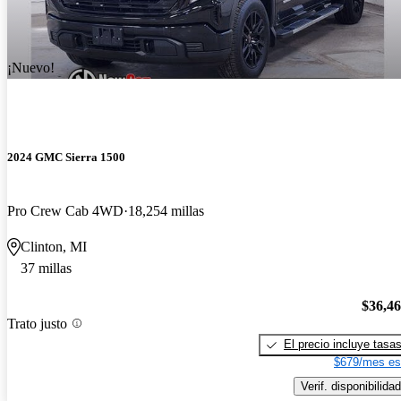
¡Nuevo!
2024 GMC Sierra 1500
Pro Crew Cab 4WD
18,254 millas
Clinton, MI
37 millas
$36,4
Trato justo
El precio incluye tasa
$679/mes es
Verif. disponibilidad