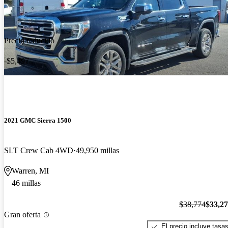
Precio reducido
-$5,497
2021 GMC Sierra 1500
SLT Crew Cab 4WD
49,950 millas
Warren, MI
46 millas
$38,774
$33,2
Gran oferta
El precio incluye tasa