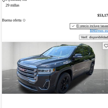
29 millas
$53,1
Buena oferta
El precio incluye tasa
$990/mes es
Verif. disponibilidad
Gu