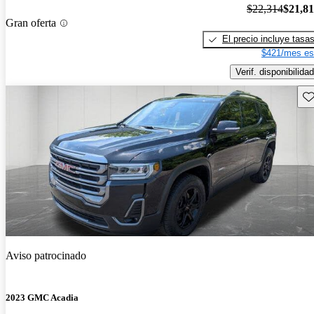
$22,314
$21,8
Gran oferta
El precio incluye tasa
$421/mes es
Verif. disponibilidad
Gu
Aviso patrocinado
2023 GMC Acadia