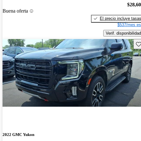
$28,6
Buena oferta
El precio incluye tasa
$537/mes es
Verif. disponibilidad
Gu
2022 GMC Yukon