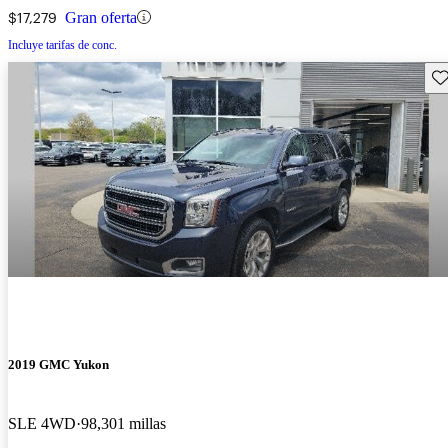
$17,279
Gran oferta
Incluye tarifas de conc.
Gu
2019 GMC Yukon
SLE 4WD
98,301 millas