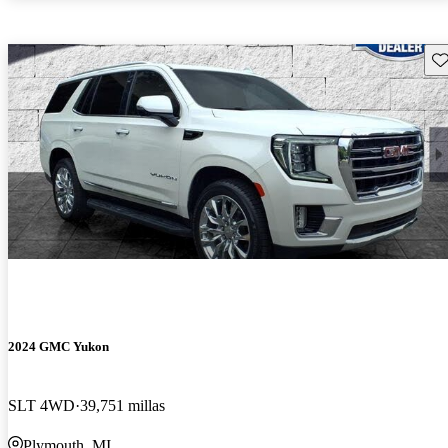
Gu
2024 GMC Yukon
SLT 4WD
39,751 millas
Plymouth, MI