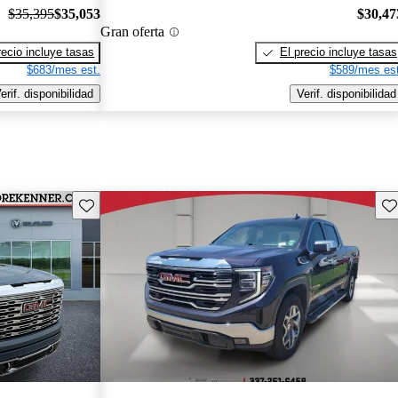
$35,395
$35,053
$30,47
Gran oferta
recio incluye tasas
El precio incluye tasas
$683/mes est.
$589/mes est
erif. disponibilidad
Verif. disponibilidad
Guarda este Aviso
Gu