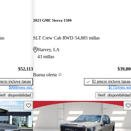
2023 GMC Sierra 1500
las
SLT Crew Cab RWD
54,885 millas
Harvey, LA
43 millas
$52,113
$39,80
Buena oferta
recio incluye tasas
El precio incluye tasas
$999/mes est.
$775/mes est
erif. disponibilidad
Verif. disponibilidad
Guarda este Aviso
Gu