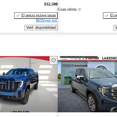
$32,500
Gran oferta
El precio incluye tasas
El p
$633/mes est.
Verif. disponibilidad
V
Guarda este Aviso