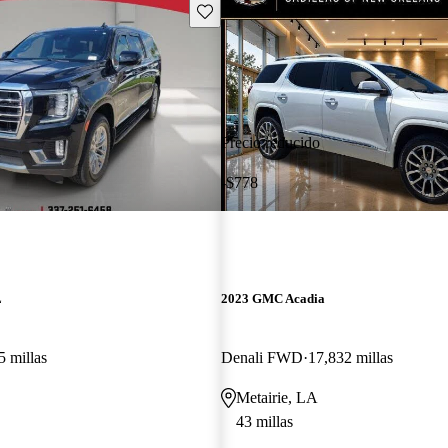
Guarda este Aviso
Precio reducido
-$778
L
2023 GMC Acadia
5 millas
Denali FWD
17,832 millas
Metairie, LA
43 millas