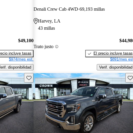
Denali Crew Cab 4WD
69,193 millas
Harvey, LA
43 millas
$49,100
$44,98
Trato justo
recio incluye tasas
El precio incluye tasas
$974/mes est.
$891/mes est
erif. disponibilidad
Verif. disponibilidad
Guarda este Aviso
Gu