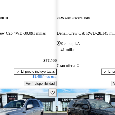
500HD
2025 GMC Sierra 1500
Crew Cab 4WD
30,091 millas
Denali Crew Cab RWD
28,145 mil
Kenner, LA
41 millas
$77,500
Gran oferta
El precio incluye tasas
El p
$1,485/mes est.
Verif. disponibilidad
V
Guarda este Aviso