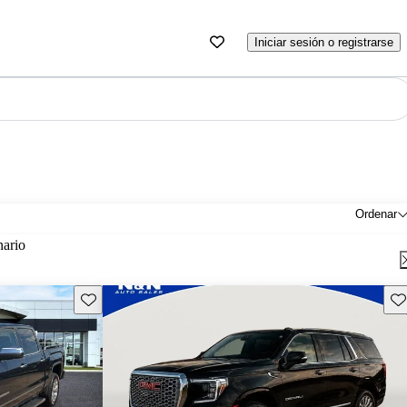
Iniciar sesión o registrarse
Ordenar
nario
Guarda este Aviso
Gu