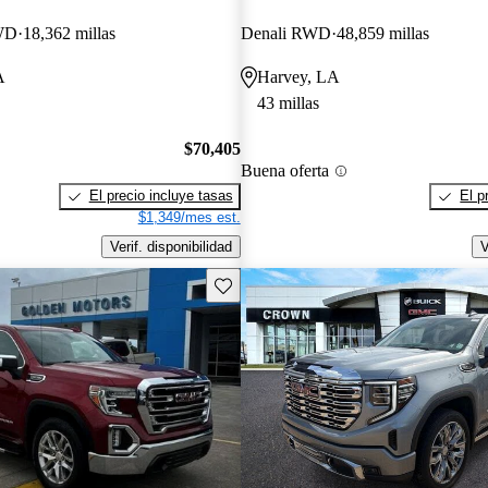
WD
18,362 millas
Denali RWD
48,859 millas
A
Harvey, LA
43 millas
$70,405
Buena oferta
El precio incluye tasas
El p
$1,349/mes est.
Verif. disponibilidad
V
Guarda este Aviso