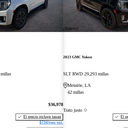
¡Nuevo!
2023 GMC Yukon
millas
SLT RWD
29,293 millas
Metairie, LA
42 millas
$36,978
Trato justo
El precio incluye tasas
El p
$734/mes est.