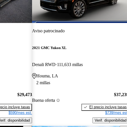
Aviso patrocinado
2021 GMC Yukon XL
Denali RWD
111,633 millas
Houma, LA
2 millas
$29,473
$37,23
Buena oferta
recio incluye tasas
El precio incluye tasas
$590/mes est.
$739/mes est
erif. disponibilidad
Verif. disponibilidad