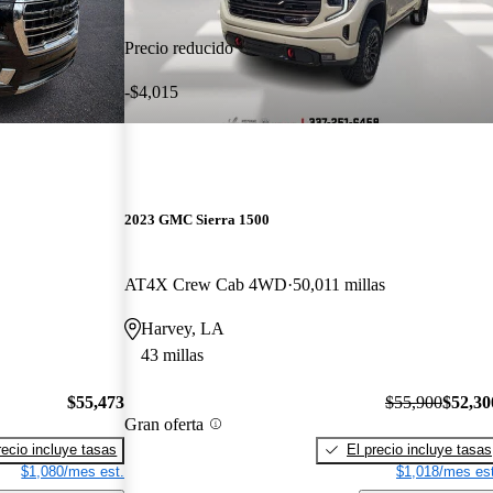
Precio reducido
-$4,015
2023 GMC Sierra 1500
AT4X Crew Cab 4WD
50,011 millas
Harvey, LA
43 millas
$55,473
$55,900
$52,30
Gran oferta
recio incluye tasas
El precio incluye tasas
$1,080/mes est.
$1,018/mes est