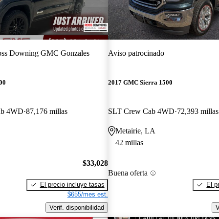
ss Downing GMC Gonzales
Aviso patrocinado
00
2017 GMC Sierra 1500
Cab 4WD
87,176 millas
SLT Crew Cab 4WD
72,393 millas
Metairie, LA
42 millas
$33,028
Buena oferta
El precio incluye tasas
El p
$655/mes est.
Verif. disponibilidad
V