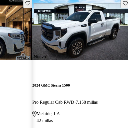
Guarda este Aviso
Gu
¡Nuevo!
2024 GMC Sierra 1500
Pro Regular Cab RWD
7,158 millas
Metairie, LA
42 millas