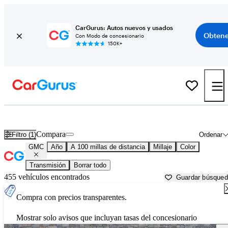
CarGurus: Autos nuevos y usados
Obtene
Con Modo de concesionario
150K+
Autos GMC usados en venta cerca de
Gunnison, CO
Compara
Filtro (1)
Ordenar
GMC
Año
A 100 millas de distancia
Millaje
Color
Transmisión
Borrar todo
455 vehículos encontrados
Guardar búsque
Compra con precios transparentes.
Mostrar solo avisos que incluyan tasas del concesionario