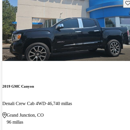
Gu
¡Nuevo!
2019 GMC Canyon
Denali Crew Cab 4WD
46,740 millas
Grand Junction, CO
96 millas