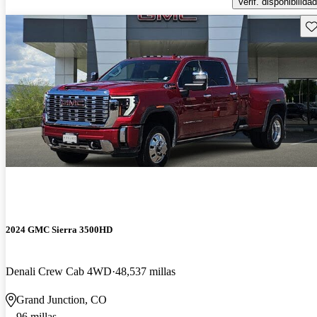
Verif. disponibilidad
Gu
2024 GMC Sierra 3500HD
Denali Crew Cab 4WD
48,537 millas
Grand Junction, CO
96 millas