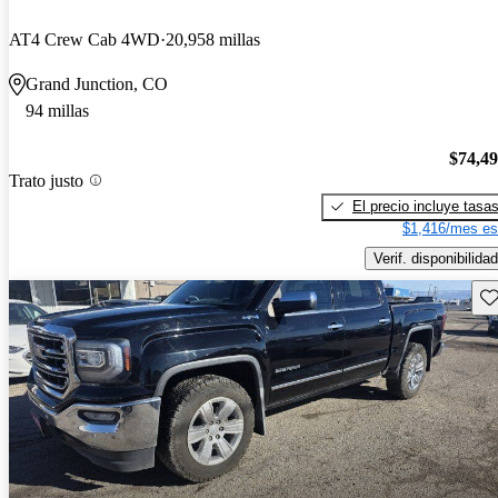
AT4 Crew Cab 4WD
20,958 millas
Grand Junction, CO
94 millas
$74,4
Trato justo
El precio incluye tasa
$1,416/mes es
Verif. disponibilidad
Gu