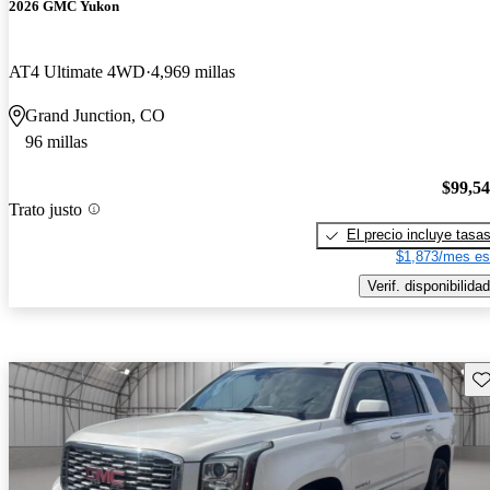
2026 GMC Yukon
AT4 Ultimate 4WD
4,969 millas
Grand Junction, CO
96 millas
$99,5
Trato justo
El precio incluye tasa
$1,873/mes es
Verif. disponibilidad
Gu