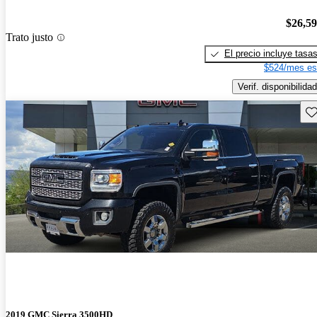
$26,5
Trato justo
El precio incluye tasa
$524/mes es
Verif. disponibilidad
Gu
2019 GMC Sierra 3500HD