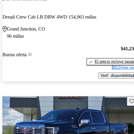
Denali Crew Cab LB DRW 4WD
154,963 millas
Grand Junction, CO
96 millas
$41,2
Buena oferta
El precio incluye tasa
$812/mes es
Verif. disponibilidad
Gu