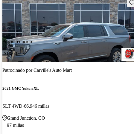
Gu
Precio reducido
-$1,000
Patrocinado por
Carville's Auto Mart
2021 GMC Yukon XL
SLT 4WD
66,946 millas
Grand Junction, CO
97 millas