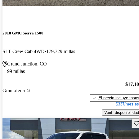
2018 GMC Sierra 1500
SLT Crew Cab 4WD
179,729 millas
Grand Junction, CO
99 millas
$17,1
Gran oferta
El precio incluye tasa
$337/mes es
Verif. disponibilidad
Gu