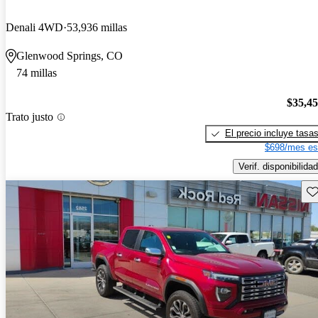
Denali 4WD
53,936 millas
Glenwood Springs, CO
74 millas
$35,4
Trato justo
El precio incluye tasa
$698/mes es
Verif. disponibilidad
Gu