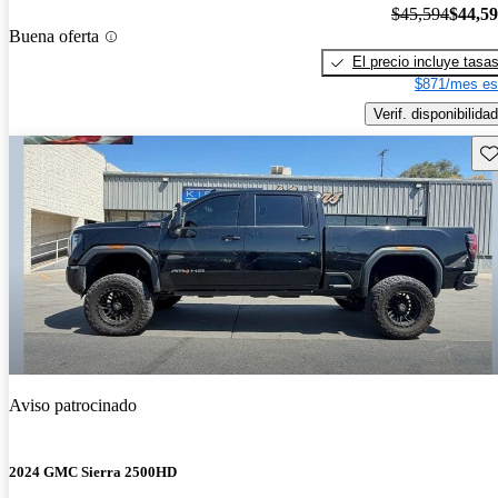
$45,594
$44,5
Buena oferta
El precio incluye tasa
$871/mes es
Verif. disponibilidad
Gu
Aviso patrocinado
2024 GMC Sierra 2500HD