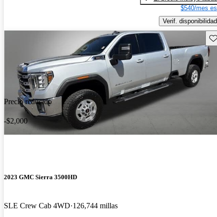
$540/mes es
Verif. disponibilidad
Gu
Precio reducido
-$2,000
2023 GMC Sierra 3500HD
SLE Crew Cab 4WD
126,744 millas