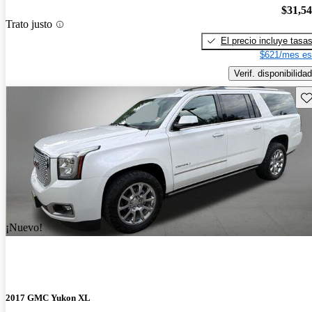
$31,5
Trato justo
El precio incluye tasa
$621/mes es
Verif. disponibilidad
Gu
¡Nuevo!
2017 GMC Yukon XL