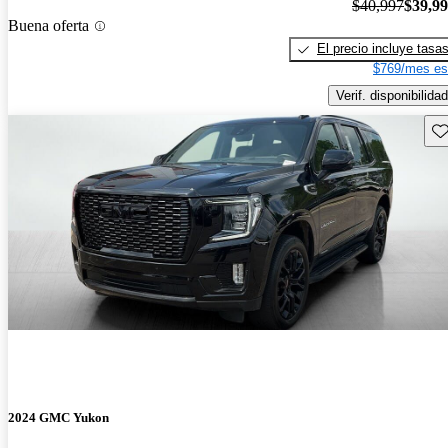
$40,997
$39,9
Buena oferta
El precio incluye tasa
$769/mes es
Verif. disponibilidad
Gu
2024 GMC Yukon