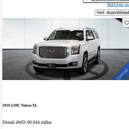
$641/mes es
Verif. disponibilidad
Gu
2016 GMC Yukon XL
Denali 4WD
99,944 millas