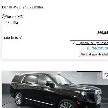
Denali 4WD
24,072 millas
Baxter, MN
68 millas
$69,8
Trato justo
El precio incluye tasa
$1,306/mes es
Verif. disponibilidad
Gu