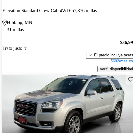
Elevation Standard Crew Cab 4WD
57,876 millas
Hibbing, MN
31 millas
$36,9
Trato justo
El precio incluye tasa
$692/mes es
Verif. disponibilidad
Gu