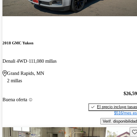
2018 GMC Yukon
Denali 4WD
111,080 millas
Grand Rapids, MN
2 millas
$26,5
Buena oferta
El precio incluye tasa
$516/mes es
Verif. disponibilidad
Gu