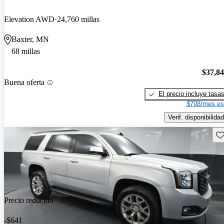
Elevation AWD
24,760 millas
Baxter, MN
68 millas
$37,8
Buena oferta
El precio incluye tasa
$708/mes es
Verif. disponibilidad
Gu
Precio reducido
-$641