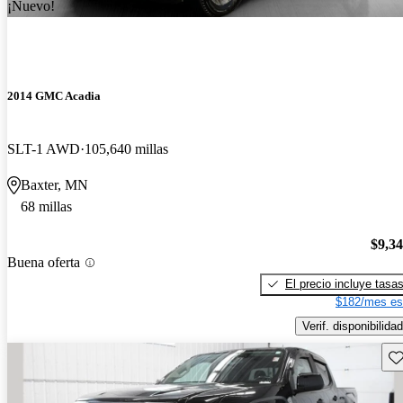
¡Nuevo!
2014 GMC Acadia
SLT-1 AWD
105,640 millas
Baxter, MN
68 millas
$9,3
Buena oferta
El precio incluye tasa
$182/mes es
Verif. disponibilidad
Gu