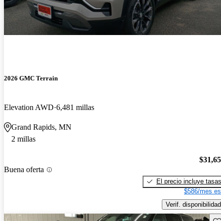
2026 GMC Terrain
Elevation AWD
6,481 millas
Grand Rapids, MN
2 millas
$31,6
Buena oferta
El precio incluye tasa
$586/mes es
Verif. disponibilidad
Gu