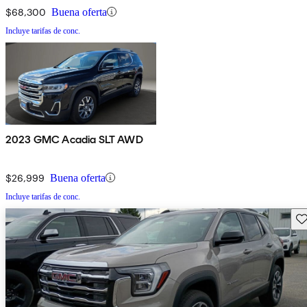
$68,300
Buena oferta
Incluye tarifas de conc.
2023 GMC Acadia SLT AWD
$26,999
Buena oferta
Incluye tarifas de conc.
Gu