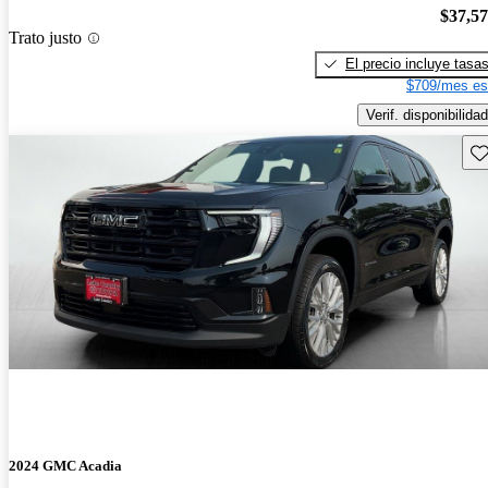
$37,5
Trato justo
El precio incluye tasa
$709/mes es
Verif. disponibilidad
Gu
2024 GMC Acadia