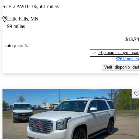
SLE-2 AWD
106,561 millas
Little Falls, MN
99 millas
$13,7
Trato justo
El precio incluye tasa
$267/mes es
Verif. disponibilidad
Gu