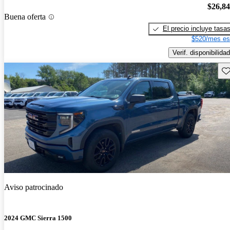
$26,8
Buena oferta
El precio incluye tasa
$520/mes es
Verif. disponibilidad
Gu
Aviso patrocinado
2024 GMC Sierra 1500