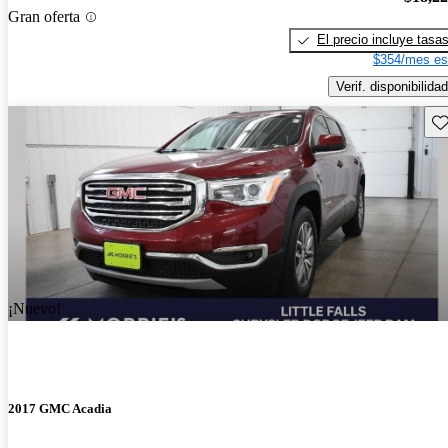
Gran oferta
El precio incluye tasa
$354/mes es
Verif. disponibilidad
Gu
¡Nuevo!
2017 GMC Acadia