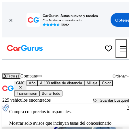
CarGurus: Autos nuevos y usados
Obtene
Con Modo de concesionario
150K+
Autos GMC usados en venta cerca de
Grand Rapids, MN
Compara
Filtro (1)
Ordenar
GMC
Año
A 100 millas de distancia
Millaje
Color
Transmisión
Borrar todo
225 vehículos encontrados
Guardar búsque
Compra con precios transparentes.
Mostrar solo avisos que incluyan tasas del concesionario