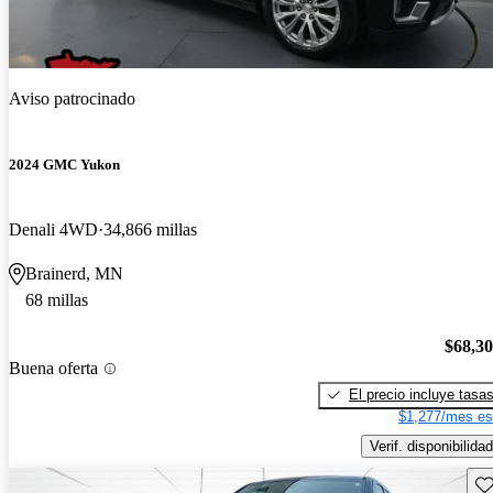
Aviso patrocinado
2024 GMC Yukon
Denali 4WD
34,866 millas
Brainerd, MN
68 millas
$68,3
Buena oferta
El precio incluye tasa
$1,277/mes es
Verif. disponibilidad
Gu