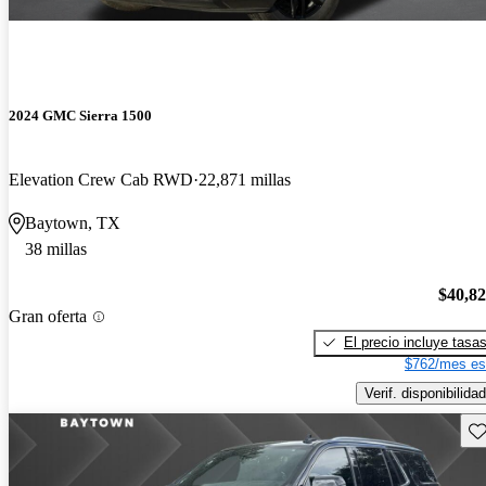
2024 GMC Sierra 1500
Elevation Crew Cab RWD
22,871 millas
Baytown, TX
38 millas
$40,8
Gran oferta
El precio incluye tasa
$762/mes es
Verif. disponibilidad
Gu