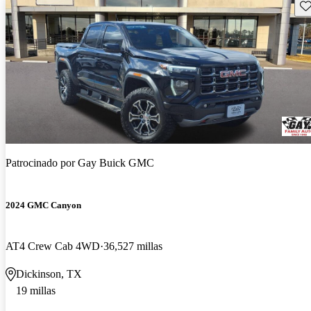
Gu
Patrocinado por
Gay Buick GMC
2024 GMC Canyon
AT4 Crew Cab 4WD
36,527 millas
Dickinson, TX
19 millas