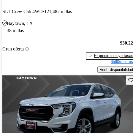
SLT Crew Cab 4WD
121,482 millas
Baytown, TX
38 millas
$30,2
Gran oferta
El precio incluye tasa
$580/mes es
Verif. disponibilidad
Gu