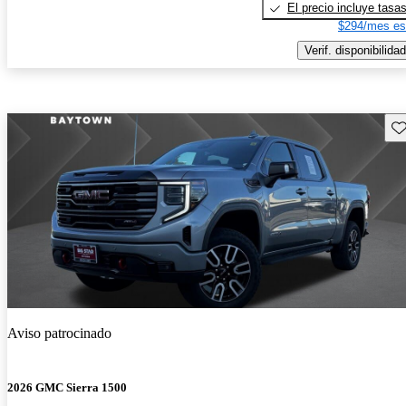
El precio incluye tasa
$294/mes es
Verif. disponibilidad
Gu
Aviso patrocinado
2026 GMC Sierra 1500