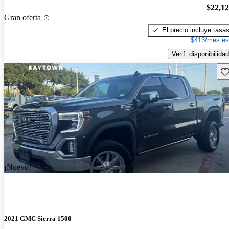
$22,1
Gran oferta
El precio incluye tasa
$413/mes es
Verif. disponibilidad
Gu
¡Nuevo!
2021 GMC Sierra 1500