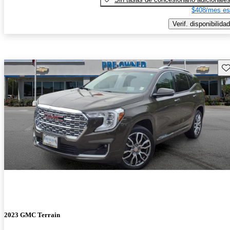
$408/mes es
Verif. disponibilidad
Gu
2023 GMC Terrain