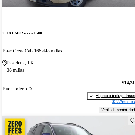
2018 GMC Sierra 1500
Base Crew Cab
166,448 millas
Pasadena, TX
36 millas
$14,3
Buena oferta
El precio incluye tasa
$277/mes es
Verif. disponibilidad
Gu