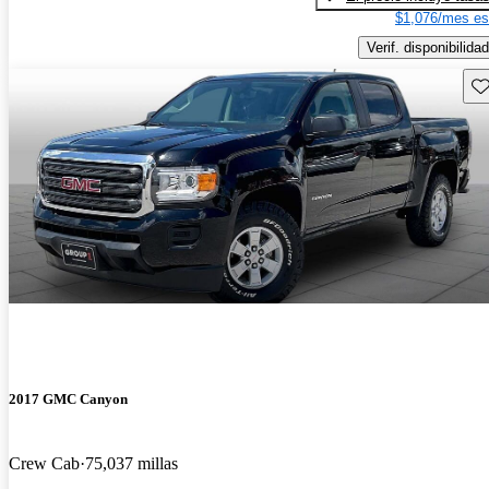
$1,076/mes es
Verif. disponibilidad
Gu
2017 GMC Canyon
Crew Cab
75,037 millas