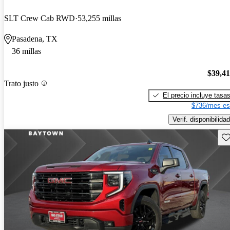
SLT Crew Cab RWD
53,255 millas
Pasadena, TX
36 millas
$39,4
Trato justo
El precio incluye tasa
$736/mes es
Verif. disponibilidad
Gu