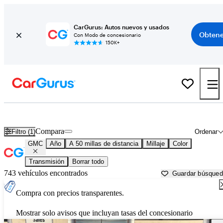
CarGurus: Autos nuevos y usados
Obtene
Con Modo de concesionario
150K+
Autos GMC usados en venta cerca de
Galveston, TX
Compara
Filtro (1)
Ordenar
GMC
Año
A 50 millas de distancia
Millaje
Color
Transmisión
Borrar todo
743 vehículos encontrados
Guardar búsque
Compra con precios transparentes.
Mostrar solo avisos que incluyan tasas del concesionario