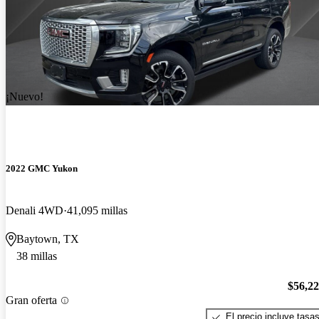
¡Nuevo!
2022 GMC Yukon
Denali 4WD
41,095 millas
Baytown, TX
38 millas
$56,2
Gran oferta
El precio incluye tasa