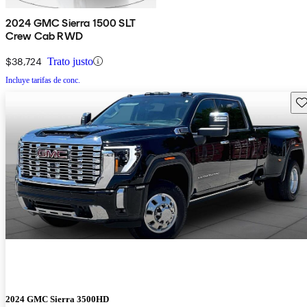
2024 GMC Sierra 1500 SLT
Crew Cab RWD
$38,724
Trato justo
Incluye tarifas de conc.
Gu
2024 GMC Sierra 3500HD