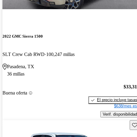
2022 GMC Sierra 1500
SLT Crew Cab RWD
100,247 millas
Pasadena, TX
36 millas
$33,3
Buena oferta
El precio incluye tasa
$638/mes es
Verif. disponibilidad
Gu