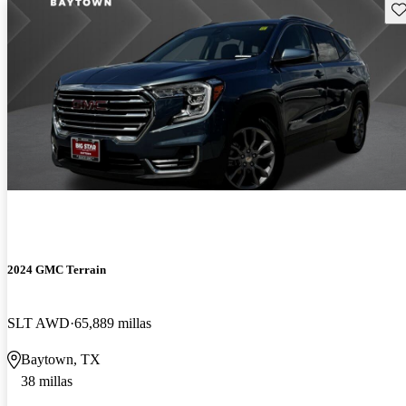
Gu
2024 GMC Terrain
SLT AWD
65,889 millas
Baytown, TX
38 millas