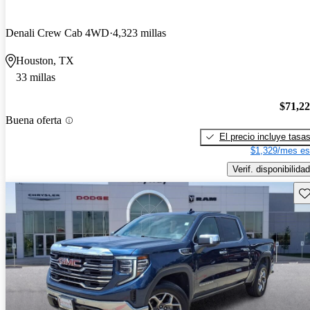
Denali Crew Cab 4WD
4,323 millas
Houston, TX
33 millas
$71,2
Buena oferta
El precio incluye tasa
$1,329/mes es
Verif. disponibilidad
Gu