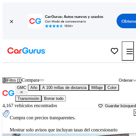
CarGurus: Autos nuevos y usados
Obtene
Con Modo de concesionario
150K+
Autos GMC usados en venta cerca de
Gallup, NM
Compara
Filtro (1)
Ordenar
GMC
Año
A 100 millas de distancia
Millaje
Color
Transmisión
Borrar todo
4,167 vehículos encontrados
Guardar búsque
Compra con precios transparentes.
Mostrar solo avisos que incluyan tasas del concesionario