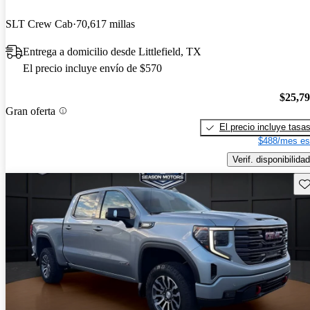
SLT Crew Cab
70,617 millas
Entrega a domicilio desde Littlefield, TX
El precio incluye envío de $570
$25,7
Gran oferta
El precio incluye tasa
$488/mes es
Verif. disponibilidad
Gu