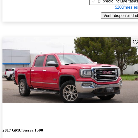
El precio incluye tasa
$280/mes es
Verif. disponibilidad
Gu
2017 GMC Sierra 1500