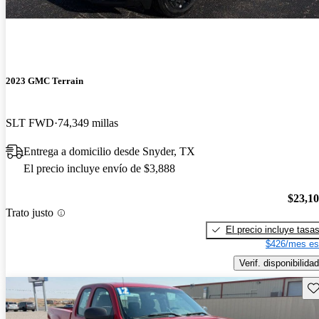
2023 GMC Terrain
SLT FWD
74,349 millas
Entrega a domicilio desde Snyder, TX
El precio incluye envío de $3,888
$23,1
Trato justo
El precio incluye tasa
$426/mes es
Verif. disponibilidad
Gu