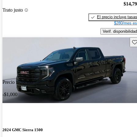
$14,7
Trato justo
El precio incluye tasa
$280/mes es
Verif. disponibilidad
Gu
Precio reducido
-$1,000
2024 GMC Sierra 1500