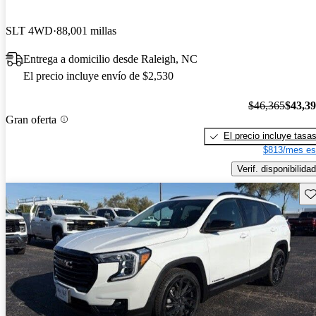
SLT 4WD
88,001 millas
Entrega a domicilio desde Raleigh, NC
El precio incluye envío de $2,530
$46,365
$43,3
Gran oferta
El precio incluye tasa
$813/mes es
Verif. disponibilidad
Gu