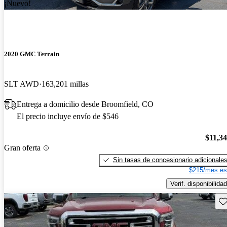
¡Nuevo!
2020 GMC Terrain
SLT AWD
163,201 millas
Entrega a domicilio desde Broomfield, CO
El precio incluye envío de $546
$11,3
Gran oferta
Sin tasas de concesionario adicionale
$215/mes es
Verif. disponibilidad
Gu