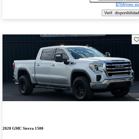
$704/mes es
Verif. disponibilidad
Gu
2020 GMC Sierra 1500