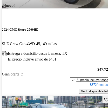
¡Nuevo!
2024 GMC Sierra 2500HD
SLE Crew Cab 4WD
45,149 millas
Entrega a domicilio desde Lamesa, TX
El precio incluye envío de $431
$47,7
Gran oferta
El precio incluye tasa
$872/mes es
Verif. disponibilidad
Gu