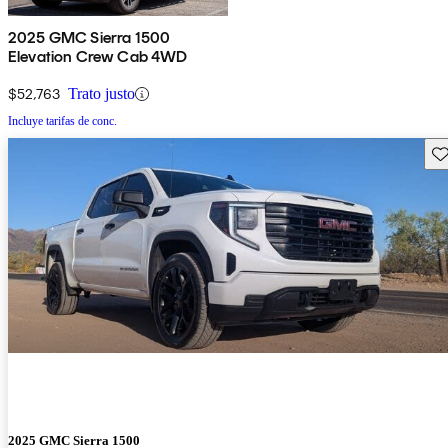
2025 GMC Sierra 1500
Elevation Crew Cab 4WD
$52,763
Trato justo
Incluye tarifas de conc.
Gu
2025 GMC Sierra 1500