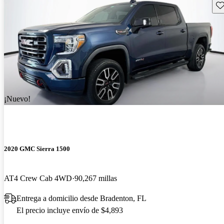
Gu
¡Nuevo!
2020 GMC Sierra 1500
AT4 Crew Cab 4WD
90,267 millas
Entrega a domicilio desde Bradenton, FL
El precio incluye envío de $4,893