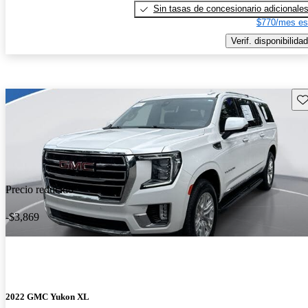
Sin tasas de concesionario adicionale
$770/mes es
Verif. disponibilidad
Gu
Precio reducido
-$3,869
2022 GMC Yukon XL