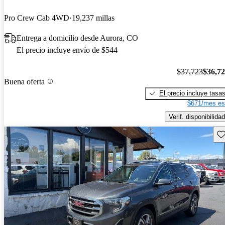
Pro Crew Cab 4WD
19,237 millas
Entrega a domicilio desde Aurora, CO
El precio incluye envío de $544
$37,723
$36,7
Buena oferta
El precio incluye tasa
$671/mes es
Verif. disponibilidad
Gu