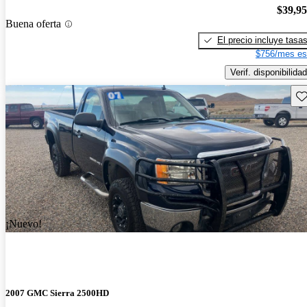
$39,9
Buena oferta
El precio incluye tasa
$756/mes es
Verif. disponibilidad
Gu
¡Nuevo!
2007 GMC Sierra 2500HD