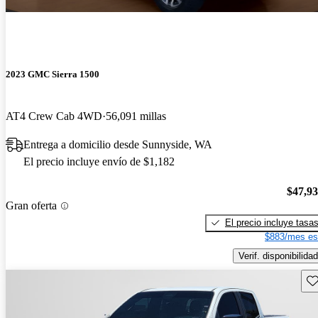
2023 GMC Sierra 1500
AT4 Crew Cab 4WD
56,091 millas
Entrega a domicilio desde Sunnyside, WA
El precio incluye envío de $1,182
$47,9
Gran oferta
El precio incluye tasa
$883/mes es
Verif. disponibilidad
Gu