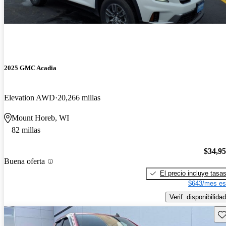
2025 GMC Acadia
Elevation AWD
20,266 millas
Mount Horeb, WI
82 millas
$34,9
Buena oferta
El precio incluye tasa
$643/mes es
Verif. disponibilidad
Gu