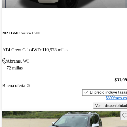
2021 GMC Sierra 1500
AT4 Crew Cab 4WD
110,978 millas
Abrams, WI
72 millas
$31,9
Buena oferta
El precio incluye tasa
$609/mes es
Verif. disponibilidad
Gu