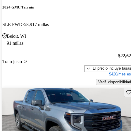
2024 GMC Terrain
SLE FWD
58,917 millas
Beloit, WI
91 millas
$22,6
Trato justo
El precio incluye tasa
$420/mes es
Verif. disponibilidad
Gu