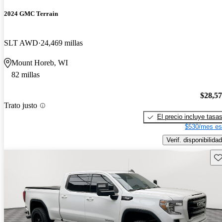
2024 GMC Terrain
SLT AWD
24,469 millas
Mount Horeb, WI
82 millas
$28,5
Trato justo
El precio incluye tasa
$530/mes es
Verif. disponibilidad
Gu