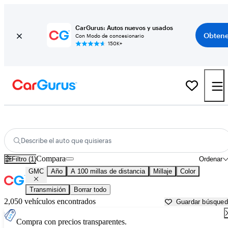
CarGurus: Autos nuevos y usados
Obtene
Con Modo de concesionario
150K+
Autos GMC usados en venta cerca de
Fond du Lac, WI
Describe el auto que quisieras
Compara
Filtro (1)
Ordenar
GMC
Año
A 100 millas de distancia
Millaje
Color
Transmisión
Borrar todo
2,050 vehículos encontrados
Guardar búsque
Compra con precios transparentes.