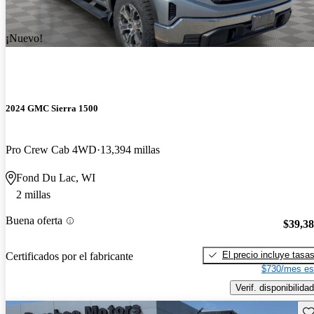
¡Nuevo!
2024 GMC Sierra 1500
Pro Crew Cab 4WD
13,394 millas
Fond Du Lac, WI
2 millas
Buena oferta
$39,3
El precio incluye tasa
Certificados por el fabricante
$730/mes es
Verif. disponibilidad
Gu