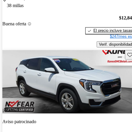
38 millas
$12,8
Buena oferta
El precio incluye tasa
$247/mes es
Verif. disponibilidad
Gu
¡Nuevo!
Aviso patrocinado