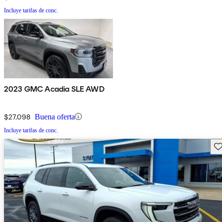
Incluye tarifas de conc.
2023 GMC Acadia SLE AWD
$27,098
Buena oferta
Incluye tarifas de conc.
Gu