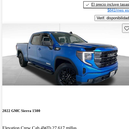
El precio incluye tasa
$841/mes es
Verif. disponibilidad
Gu
2022 GMC Sierra 1500
Elevation Crew Cab 4WD
27,617 millas