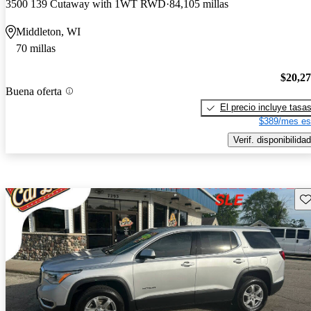
3500 139 Cutaway with 1WT RWD
84,105 millas
Middleton, WI
70 millas
$20,2
Buena oferta
El precio incluye tasa
$389/mes es
Verif. disponibilidad
Gu