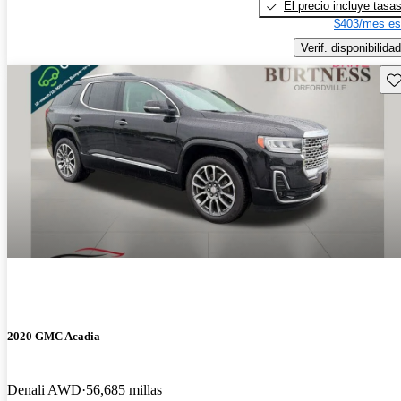
El precio incluye tasa
$403/mes es
Verif. disponibilidad
Gu
2020 GMC Acadia
Denali AWD
56,685 millas