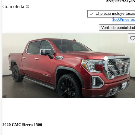
$33,237
$31,5
Gran oferta
El precio incluye tasa
$600/mes es
Verif. disponibilidad
Gu
2020 GMC Sierra 1500