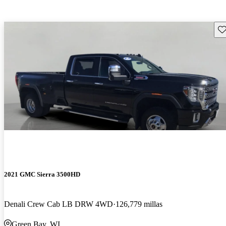
Gu
2021 GMC Sierra 3500HD
Denali Crew Cab LB DRW 4WD
126,779 millas
Green Bay, WI