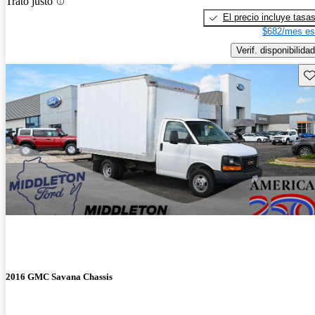
Trato justo
El precio incluye tasa
$682/mes es
Verif. disponibilidad
Gu
2016 GMC Savana Chassis