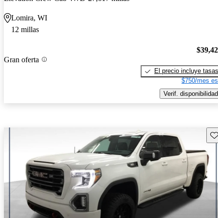
Lomira, WI
12 millas
$39,4
Gran oferta
El precio incluye tasa
$750/mes es
Verif. disponibilidad
Gu