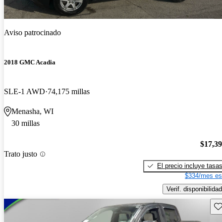
Aviso patrocinado
2018 GMC Acadia
SLE-1 AWD
74,175 millas
Menasha, WI
30 millas
$17,3
Trato justo
El precio incluye tasa
$334/mes es
Verif. disponibilidad
Gu