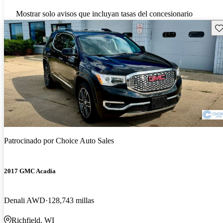
Mostrar solo avisos que incluyan tasas del concesionario
Gu
Patrocinado por
Choice Auto Sales
2017 GMC Acadia
Denali AWD
128,743 millas
Richfield, WI