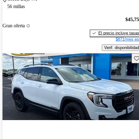
56 millas
$45,7
Gran oferta
El precio incluye tasa
$871/mes es
Verif. disponibilidad
Gu