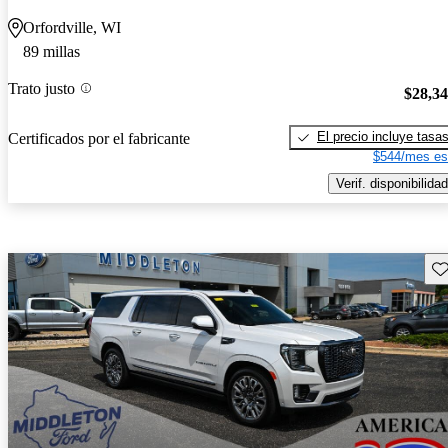
Orfordville, WI
89 millas
Trato justo
$28,3
El precio incluye tasa
Certificados por el fabricante
$544/mes es
Verif. disponibilidad
Gu