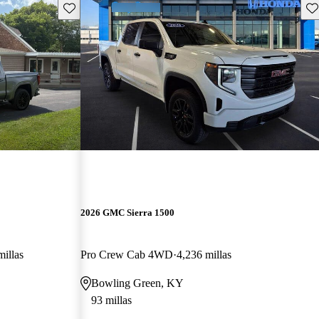
Guarda este Aviso
Gu
2026 GMC Sierra 1500
illas
Pro Crew Cab 4WD
4,236 millas
Bowling Green, KY
93 millas