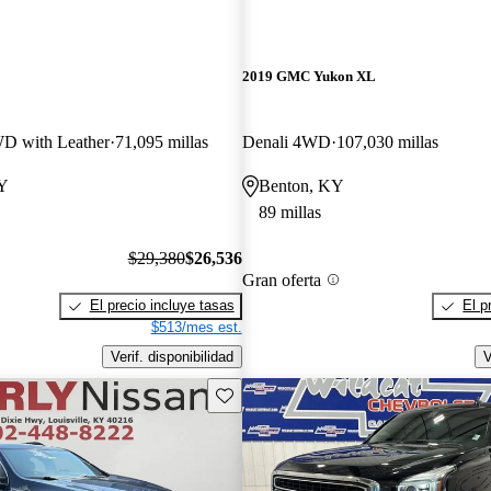
2019 GMC Yukon XL
D with Leather
71,095 millas
Denali 4WD
107,030 millas
KY
Benton, KY
89 millas
$29,380
$26,536
Gran oferta
El precio incluye tasas
El p
$513/mes est.
Verif. disponibilidad
V
Guarda este Aviso