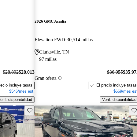
2026 GMC Acadia
Elevation FWD
30,514 millas
Clarksville, TN
97 millas
$28,892
$28,013
$36,955
$35,97
Gran oferta
recio incluye tasas
El precio incluye tasas
$546/mes est.
$669/mes est
erif. disponibilidad
Verif. disponibilidad
Guarda este Aviso
Gu