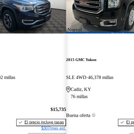
¡Nuevo!
2015 GMC Yukon
2 millas
SLE 4WD
46,378 millas
Cadiz, KY
76 millas
$15,735
Buena oferta
El precio incluye tasas
El p
$307/mes est.