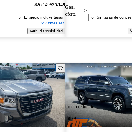
$26,149
$25,149
Gran
oferta
El precio incluye tasas
Sin tasas de concesi
$473/mes est.
Verif. disponibilidad
V
Guarda este Aviso
Precio reducido
-$879