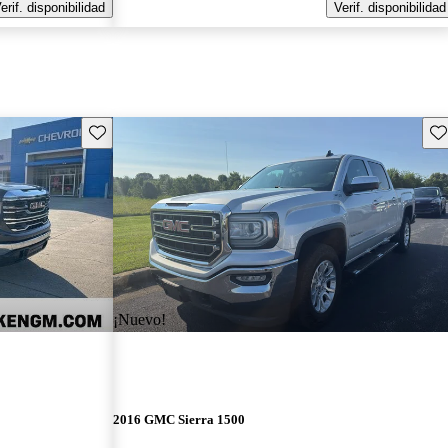
erif. disponibilidad
Verif. disponibilidad
Guarda este Aviso
Gu
¡Nuevo!
2016 GMC Sierra 1500