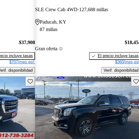
SLE Crew Cab 4WD
127,688 millas
Paducah, KY
87 millas
$37,908
$18,45
Gran oferta
recio incluye tasas
El precio incluye tasas
$707/mes est.
$360/mes est
erif. disponibilidad
Verif. disponibilidad
Guarda este Aviso
Gu