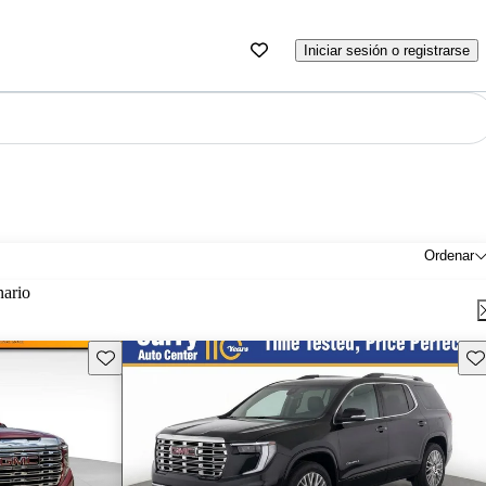
Iniciar sesión o registrarse
Ordenar
nario
Guarda este Aviso
Gu