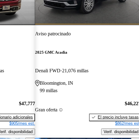
Aviso patrocinado
2025 GMC Acadia
as
Denali FWD
21,076 millas
Bloomington, IN
99 millas
$47,777
$46,22
Gran oferta
onario adicionales
El precio incluye tasas
$905/mes est.
$862/mes est
erif. disponibilidad
Verif. disponibilidad