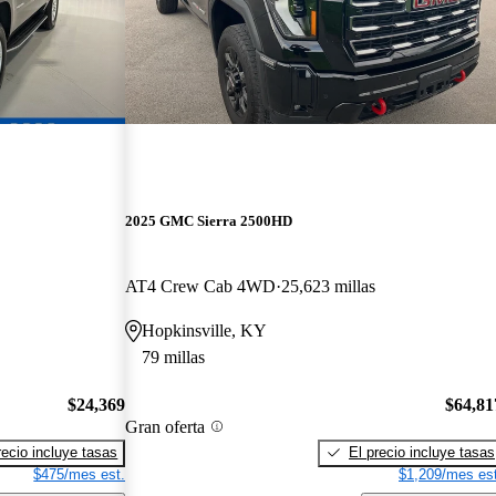
2025 GMC Sierra 2500HD
AT4 Crew Cab 4WD
25,623 millas
Hopkinsville, KY
79 millas
$24,369
$64,81
Gran oferta
recio incluye tasas
El precio incluye tasas
$475/mes est.
$1,209/mes est