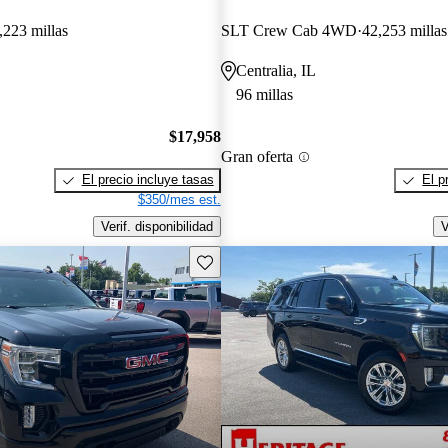
,223 millas
SLT Crew Cab 4WD
42,253 millas
Centralia, IL
96 millas
$17,958
Gran oferta
El precio incluye tasas
El p
$350/mes est.
Verif. disponibilidad
V
Guarda este Aviso