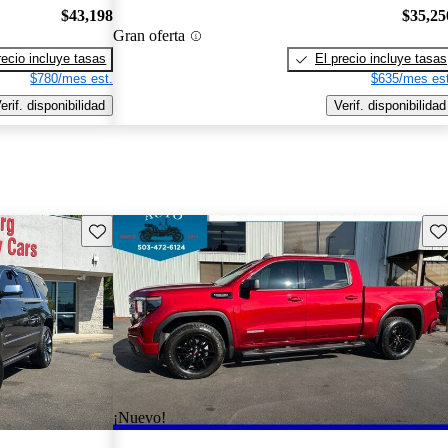
$43,198
$35,25
Gran oferta
recio incluye tasas
El precio incluye tasas
$780/mes est.
$635/mes est
erif. disponibilidad
Verif. disponibilidad
Guarda este Aviso
Gu
¡Nuevo!