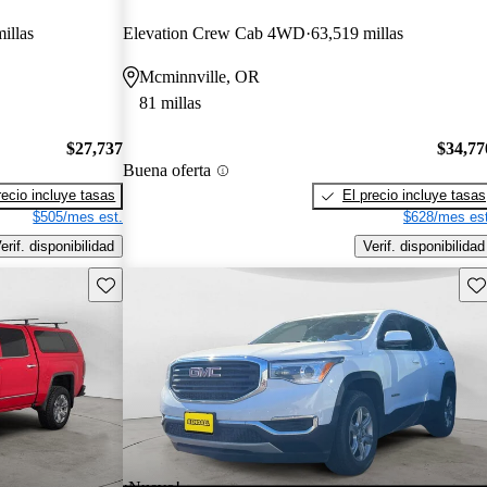
illas
Elevation Crew Cab 4WD
63,519 millas
Mcminnville, OR
81 millas
$27,737
$34,77
Buena oferta
recio incluye tasas
El precio incluye tasas
$505/mes est.
$628/mes est
erif. disponibilidad
Verif. disponibilidad
Guarda este Aviso
Gu