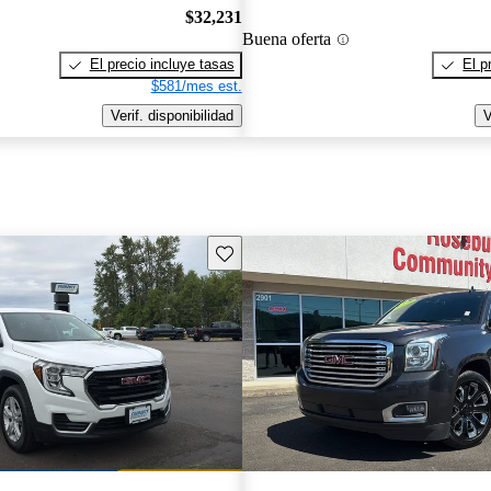
$32,231
Buena oferta
El precio incluye tasas
El p
$581/mes est.
Verif. disponibilidad
V
Guarda este Aviso