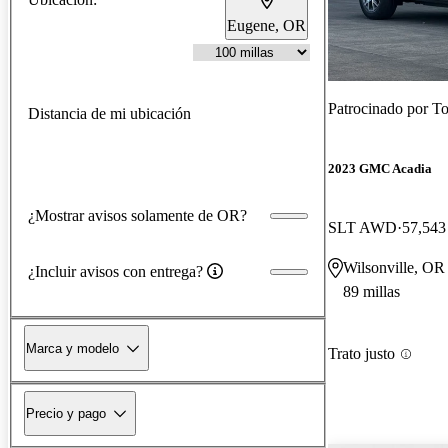
Eugene, OR
Patrocinado por
To
Distancia de mi ubicación
2023 GMC Acadia
¿Mostrar avisos solamente de OR?
SLT AWD
57,543 
Wilsonville, OR
¿Incluir avisos con entrega?
89 millas
Marca y modelo
Trato justo
Precio y pago