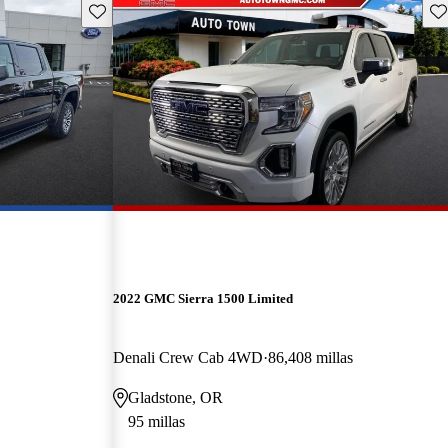
Guarda este Aviso
Gu
2022 GMC Sierra 1500 Limited
Denali Crew Cab 4WD
86,408 millas
Gladstone, OR
95 millas