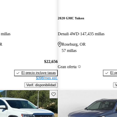
2020 GMC Yukon
 millas
Denali 4WD
147,435 millas
OR
Roseburg, OR
57 millas
$22,656
Gran oferta
El precio incluye tasas
El p
$398/mes est.
Verif. disponibilidad
V
Guarda este Aviso