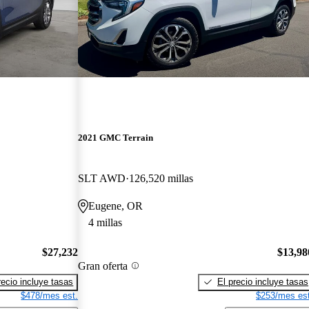
2021 GMC Terrain
SLT AWD
126,520 millas
Eugene, OR
4 millas
$27,232
$13,98
Gran oferta
recio incluye tasas
El precio incluye tasas
$478/mes est.
$253/mes est