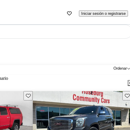
Iniciar sesión o registrarse
Ordenar
nario
Guarda este Aviso
Gu