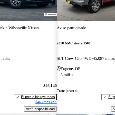
nkin Wilsonville Nissan
Aviso patrocinado
2018 GMC Sierra 1500
millas
SLT Crew Cab 4WD
45,087 millas
Eugene, OR
3 millas
$26,140
Trato justo
El precio incluye tasas
El p
$463/mes est.
Verif. disponibilidad
V