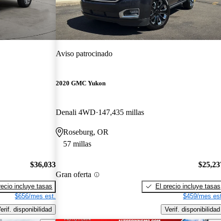
Aviso patrocinado
2020 GMC Yukon
Denali 4WD
147,435 millas
Roseburg, OR
57 millas
$36,033
$25,23
Gran oferta
recio incluye tasas
El precio incluye tasas
$656/mes est.
$459/mes est
erif. disponibilidad
Verif. disponibilidad