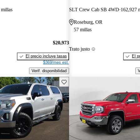
 millas
SLT Crew Cab SB 4WD
162,927 m
Roseburg, OR
57 millas
$20,973
Trato justo
El precio incluye tasas
El p
$369/mes est.
Verif. disponibilidad
V
Guarda este Aviso