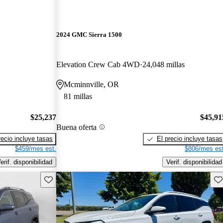
2024 GMC Sierra 1500
Elevation Crew Cab 4WD
24,048 millas
Mcminnville, OR
81 millas
$25,237
$45,91
Buena oferta
recio incluye tasas
El precio incluye tasas
$459/mes est.
$806/mes est
erif. disponibilidad
Verif. disponibilidad
Guarda este Aviso
Gu