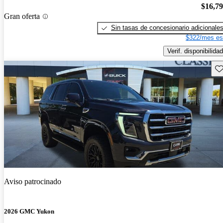
$16,7
Gran oferta
Sin tasas de concesionario adicionale
$322/mes es
Verif. disponibilidad
Gu
Aviso patrocinado
2026 GMC Yukon