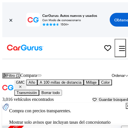
CarGurus: Autos nuevos y usados
Obtene
Con Modo de concesionario
150K+
Autos GMC usados en venta cerca de
Corsicana, TX
Compara
Filtro (1)
Ordenar
GMC
Año
A 100 millas de distancia
Millaje
Color
Transmisión
Borrar todo
3,016 vehículos encontrados
Guardar búsque
Compra con precios transparentes.
Mostrar solo avisos que incluyan tasas del concesionario