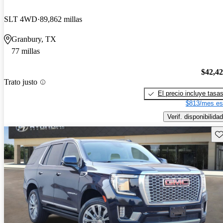
SLT 4WD
89,862 millas
Granbury, TX
77 millas
$42,4
Trato justo
El precio incluye tasa
$813/mes es
Verif. disponibilidad
Gu