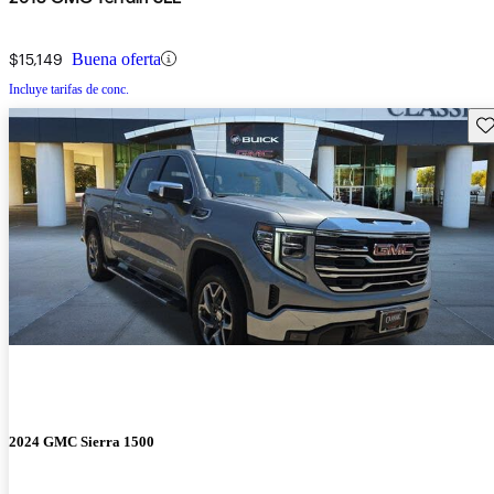
$15,149
Buena oferta
Incluye tarifas de conc.
Gu
2024 GMC Sierra 1500