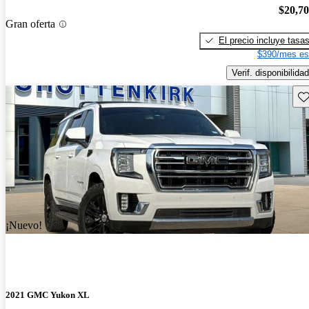
$20,7
Gran oferta
El precio incluye tasa
$390/mes es
Verif. disponibilidad
Gu
¡Nuevo!
2021 GMC Yukon XL