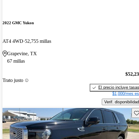
2022 GMC Yukon
AT4 4WD
52,755 millas
Grapevine, TX
67 millas
$52,2
Trato justo
El precio incluye tasa
$1,000/mes es
Verif. disponibilidad
Gu