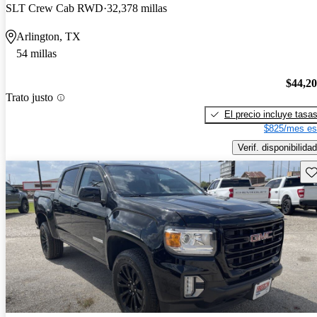
SLT Crew Cab RWD
32,378 millas
Arlington, TX
54 millas
$44,2
Trato justo
El precio incluye tasa
$825/mes es
Verif. disponibilidad
Gu