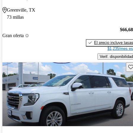
Greenville, TX
73 millas
$66,6
Gran oferta
El precio incluye tasa
$1,235/mes es
Verif. disponibilidad
Gu