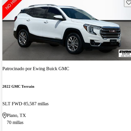
Gu
Patrocinado por
Ewing Buick GMC
2022 GMC Terrain
SLT FWD
85,587 millas
Plano, TX
70 millas