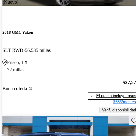
¡Nuevo!
2018 GMC Yukon
SLT RWD
56,535 millas
Frisco, TX
72 millas
$27,5
Buena oferta
El precio incluye tasa
$533/mes es
Verif. disponibilidad
Gu