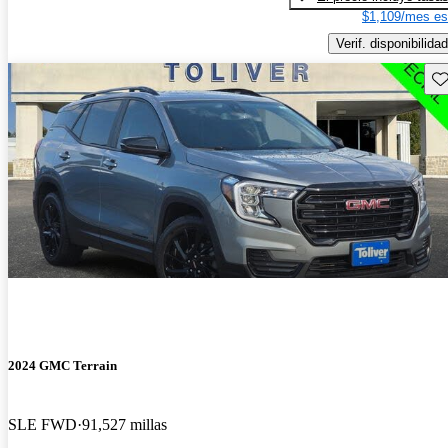
$1,109/mes es
Verif. disponibilidad
Gu
2024 GMC Terrain
SLE FWD
91,527 millas