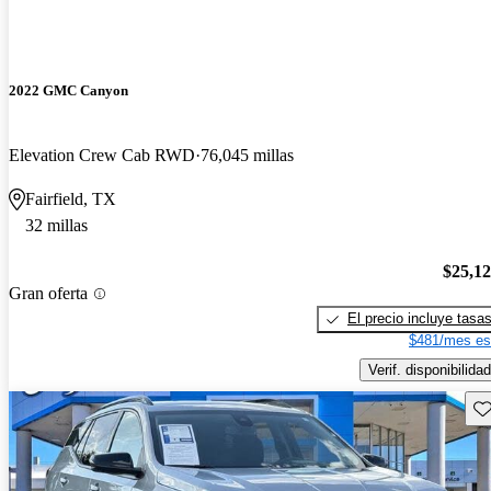
2022 GMC Canyon
Elevation Crew Cab RWD
76,045 millas
Fairfield, TX
32 millas
$25,1
Gran oferta
El precio incluye tasa
$481/mes es
Verif. disponibilidad
Gu