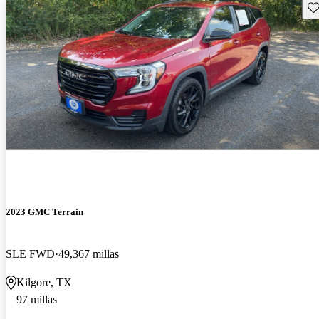
Gu
2023 GMC Terrain
SLE FWD
49,367 millas
Kilgore, TX
97 millas