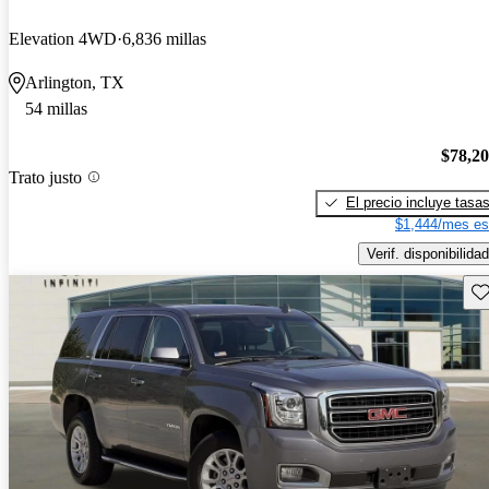
Elevation 4WD
6,836 millas
Arlington, TX
54 millas
$78,2
Trato justo
El precio incluye tasa
$1,444/mes es
Verif. disponibilidad
Gu