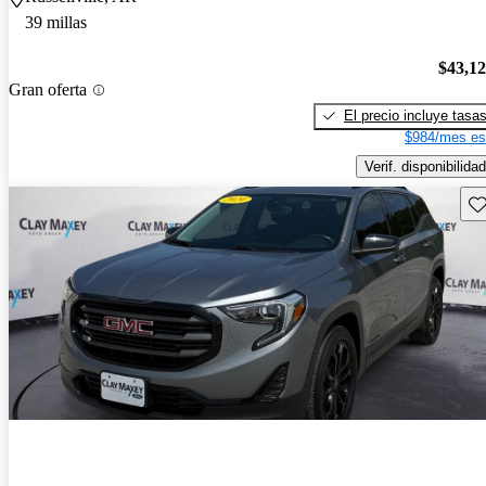
39 millas
$43,1
Gran oferta
El precio incluye tasa
$984/mes es
Verif. disponibilidad
Gu