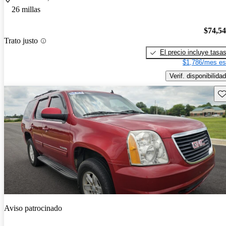
26 millas
$74,5
Trato justo
El precio incluye tasa
$1,786/mes es
Verif. disponibilidad
Gu
Aviso patrocinado