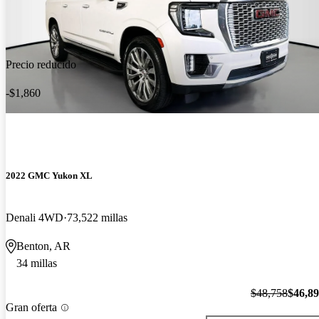
Precio reducido
-$1,860
2022 GMC Yukon XL
Denali 4WD
73,522 millas
Benton, AR
34 millas
$48,758
$46,8
Gran oferta