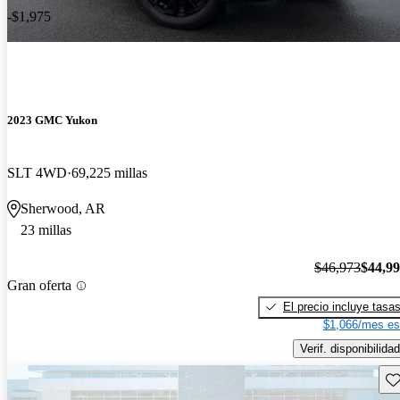
-$1,975
2023 GMC Yukon
SLT 4WD
69,225 millas
Sherwood, AR
23 millas
$46,973
$44,9
Gran oferta
El precio incluye tasa
$1,066/mes es
Verif. disponibilidad
Gu