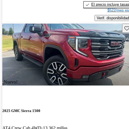
El precio incluye tasa
$522/mes es
Verif. disponibilidad
Gu
¡Nuevo!
2025 GMC Sierra 1500
AT4 Crew Cab 4WD
13,362 millas