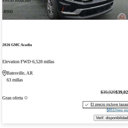
Precio reducido
-$900
2026 GMC Acadia
Elevation FWD
6,528 millas
Batesville, AR
63 millas
$39,929
$39,0
Gran oferta
El precio incluye tasa
$851/mes es
Verif. disponibilidad