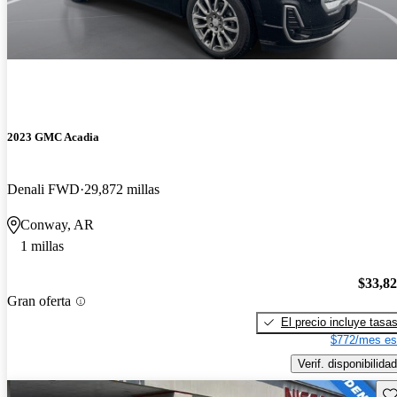
2023 GMC Acadia
Denali FWD
29,872 millas
Conway, AR
1 millas
$33,8
Gran oferta
El precio incluye tasa
$772/mes es
Verif. disponibilidad
Gu