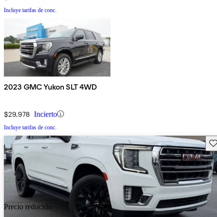
Incluye tarifas de conc.
2023 GMC Yukon SLT 4WD
$29,978
Incierto
Incluye tarifas de conc.
Gu
Precio reducido