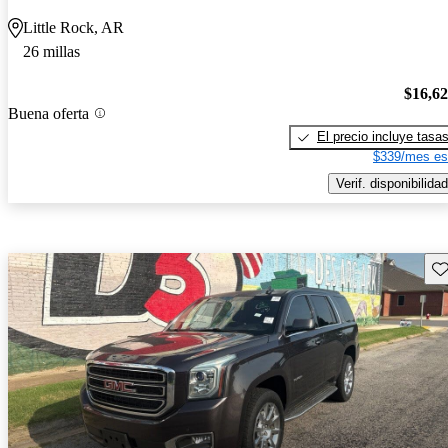
Little Rock, AR
26 millas
$16,6
Buena oferta
El precio incluye tasa
$339/mes es
Verif. disponibilidad
Gu