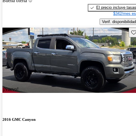
Buena oferta
El precio incluye tasa
$342/mes es
Verif. disponibilidad
Gu
¡Nuevo!
2016 GMC Canyon