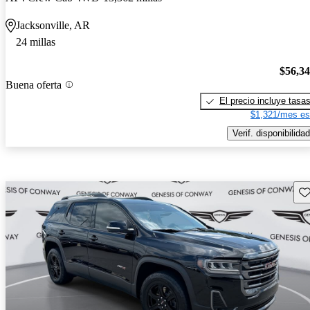
Jacksonville, AR
24 millas
$56,3
Buena oferta
El precio incluye tasa
$1,321/mes es
Verif. disponibilidad
Gu