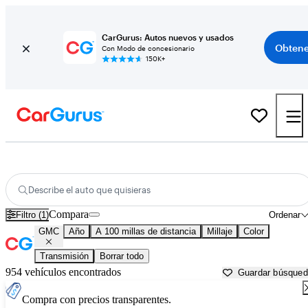
CarGurus: Autos nuevos y usados
Obtene
Con Modo de concesionario
150K+
Autos GMC usados en venta cerca de
Conway, AR
Describe el auto que quisieras
Compara
Filtro (1)
Ordenar
GMC
Año
A 100 millas de distancia
Millaje
Color
Transmisión
Borrar todo
954 vehículos encontrados
Guardar búsque
Compra con precios transparentes.