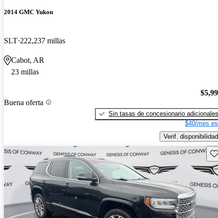
2014 GMC Yukon
SLT
222,237 millas
Cabot, AR
23 millas
$5,9
Buena oferta
Sin tasas de concesionario adicionale
$40/mes es
Verif. disponibilidad
Gu