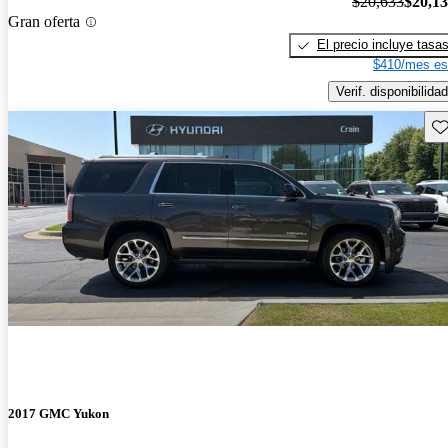
$20,633
$20,1
Gran oferta
El precio incluye tasa
$410/mes es
Verif. disponibilidad
Gu
2017 GMC Yukon