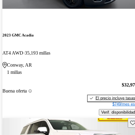
2023 GMC Acadia
AT4 AWD
35,193 millas
Conway, AR
1 millas
$32,9
Buena oferta
El precio incluye tasa
$749/mes es
Verif. disponibilidad
Gu