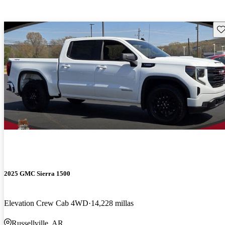
Gu
2025 GMC Sierra 1500
Elevation Crew Cab 4WD
14,228 millas
Russellville, AR