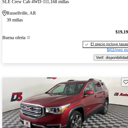
SLE Crew Cab 4WD
111,168 millas
Russellville, AR
39 millas
$19,1
Buena oferta
El precio incluye tasa
$411/mes es
Verif. disponibilidad
Gu