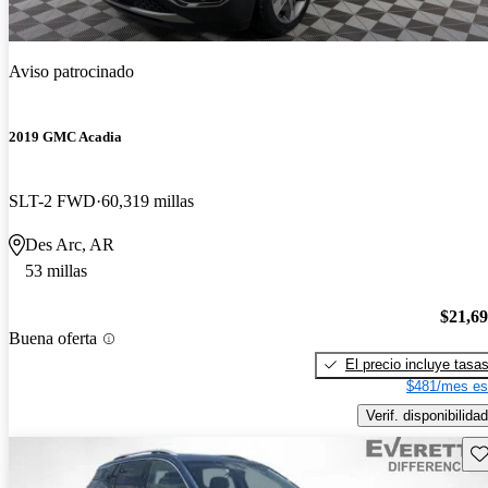
Aviso patrocinado
2019 GMC Acadia
SLT-2 FWD
60,319 millas
Des Arc, AR
53 millas
$21,6
Buena oferta
El precio incluye tasa
$481/mes es
Verif. disponibilidad
Gu