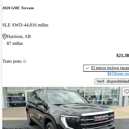
2020 GMC Terrain
SLE AWD
44,816 millas
Harrison, AR
87 millas
$21,3
Trato justo
El precio incluye tasa
$473/mes es
Verif. disponibilidad
Gu