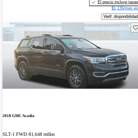
El precio incluye tasa
$1,135/mes es
Verif. disponibilidad
Gu
2018 GMC Acadia
SLT-1 FWD
81,648 millas