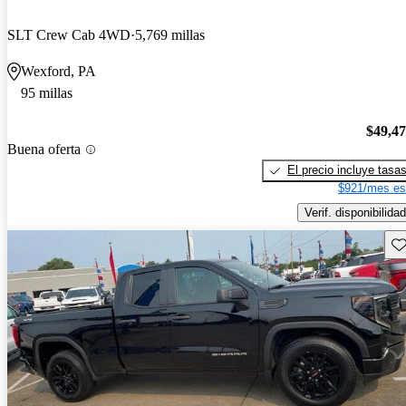
SLT Crew Cab 4WD
5,769 millas
Wexford, PA
95 millas
$49,4
Buena oferta
El precio incluye tasa
$921/mes es
Verif. disponibilidad
Gu