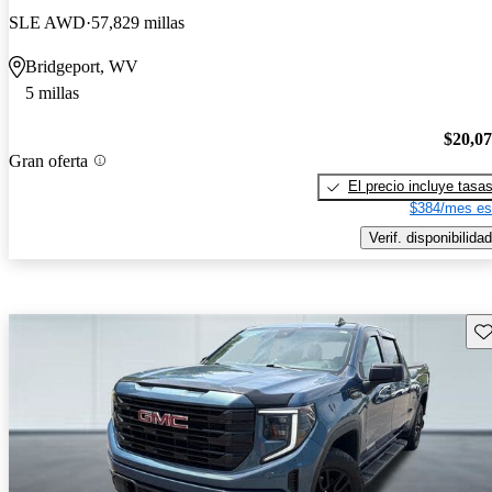
SLE AWD
57,829 millas
Bridgeport, WV
5 millas
$20,0
Gran oferta
El precio incluye tasa
$384/mes es
Verif. disponibilidad
Gu