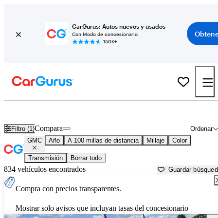
CarGurus: Autos nuevos y usados
Obtene
Con Modo de concesionario
150K+
Autos GMC usados en venta cerca de
Clarksburg, WV
Compara
Filtro (1)
Ordenar
GMC
Año
A 100 millas de distancia
Millaje
Color
Transmisión
Borrar todo
834 vehículos encontrados
Guardar búsque
Compra con precios transparentes.
Mostrar solo avisos que incluyan tasas del concesionario