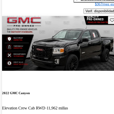
$367/mes es
Verif. disponibilidad
Gu
2022 GMC Canyon
Elevation Crew Cab RWD
11,962 millas