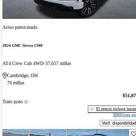
Aviso patrocinado
2024 GMC Sierra 1500
AT4 Crew Cab 4WD
37,657 millas
Cambridge, OH
79 millas
$51,8
Trato justo
El precio incluye tasa
$966/mes es
Verif. disponibilidad
Gu