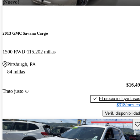
¡Nuevo!
2013 GMC Savana Cargo
1500 RWD
115,202 millas
Pittsburgh, PA
84 millas
$16,4
Trato justo
El precio incluye tasa
$318/mes es
Verif. disponibilidad
Gu