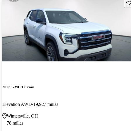
Gu
2026 GMC Terrain
Elevation AWD
19,927 millas
Wintersville, OH
78 millas