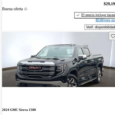
$29,1
Buena oferta
El precio incluye tasa
$538/mes es
Verif. disponibilidad
Gu
2024 GMC Sierra 1500