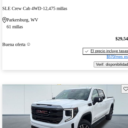
SLE Crew Cab 4WD
12,475 millas
Parkersburg, WV
61 millas
$29,5
Buena oferta
El precio incluye tasa
$570/mes es
Verif. disponibilidad
Gu