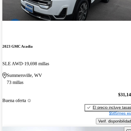
2023 GMC Acadia
SLE AWD
19,698 millas
Summersville, WV
73 millas
$31,1
Buena oferta
El precio incluye tasa
$585/mes es
Verif. disponibilidad
Gu