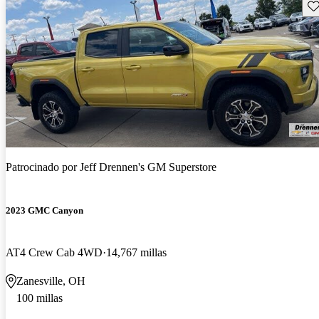
Gu
Patrocinado por
Jeff Drennen's GM Superstore
2023 GMC Canyon
AT4 Crew Cab 4WD
14,767 millas
Zanesville, OH
100 millas