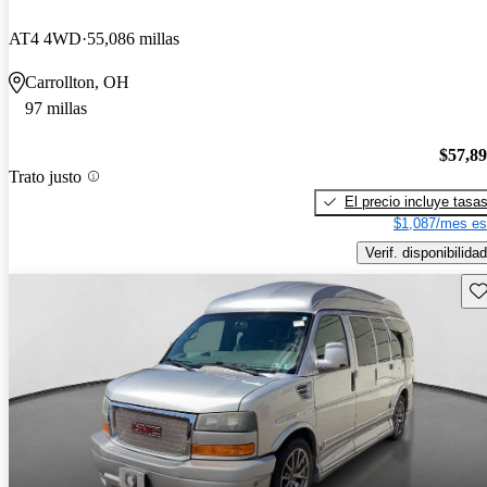
AT4 4WD
55,086 millas
Carrollton, OH
97 millas
$57,8
Trato justo
El precio incluye tasa
$1,087/mes es
Verif. disponibilidad
Gu