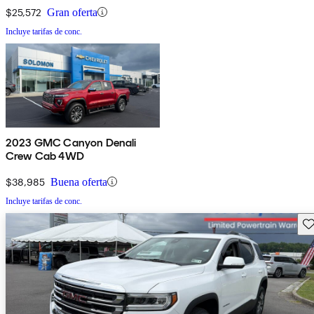
$25,572
Gran oferta
Incluye tarifas de conc.
2023 GMC Canyon Denali
Crew Cab 4WD
$38,985
Buena oferta
Incluye tarifas de conc.
Gu