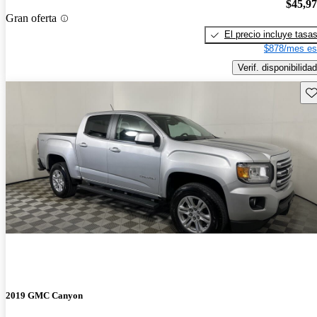
$45,9
Gran oferta
El precio incluye tasa
$878/mes es
Verif. disponibilidad
Gu
2019 GMC Canyon