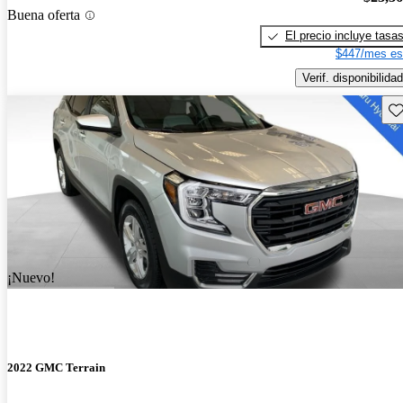
Buena oferta
El precio incluye tasa
$447/mes es
Verif. disponibilidad
Gu
¡Nuevo!
2022 GMC Terrain