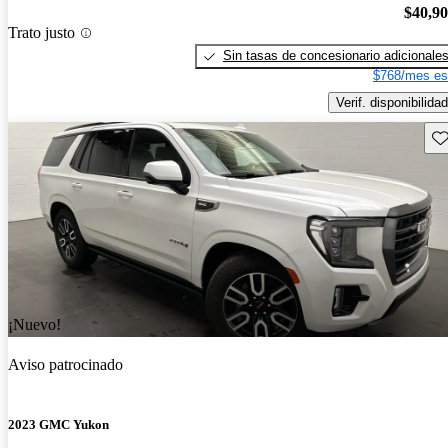
$40,9
Trato justo
Sin tasas de concesionario adicionale
$768/mes es
Verif. disponibilidad
Gu
¡Nuevo!
Aviso patrocinado
2023 GMC Yukon