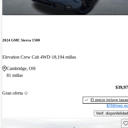
2024 GMC Sierra 1500
Elevation Crew Cab 4WD
18,194 millas
Cambridge, OH
81 millas
$39,9
Gran oferta
El precio incluye tasa
$744/mes es
Verif. disponibilidad
Gu