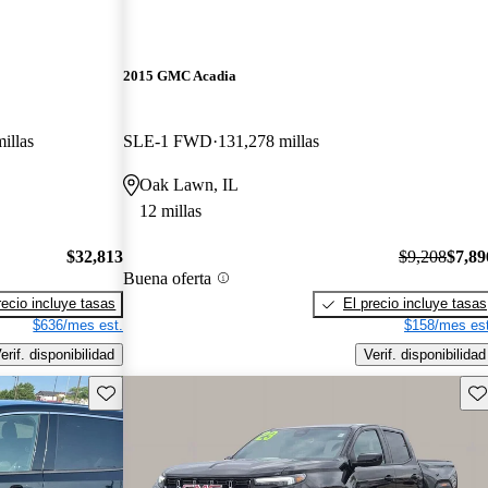
2015 GMC Acadia
illas
SLE-1 FWD
131,278 millas
Oak Lawn, IL
12 millas
$32,813
$9,208
$7,89
Buena oferta
recio incluye tasas
El precio incluye tasas
$636/mes est.
$158/mes est
erif. disponibilidad
Verif. disponibilidad
Guarda este Aviso
Gu