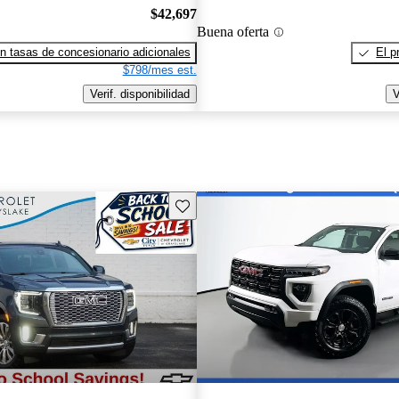
$42,697
Buena oferta
n tasas de concesionario adicionales
El p
$798/mes est.
Verif. disponibilidad
V
Guarda este Aviso