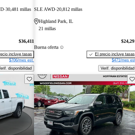
WD
30,481 millas
SLE AWD
20,812 millas
Highland Park, IL
21 millas
$36,411
$24,29
Buena oferta
recio incluye tasas
El precio incluye tasas
$706/mes est.
$471/mes est
erif. disponibilidad
Verif. disponibilidad
Guarda este Aviso
Gu