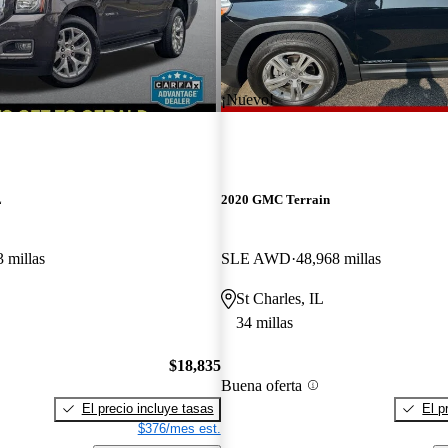
¡Nuevo!
L
2020 GMC Terrain
 millas
SLE AWD
48,968 millas
St Charles, IL
34 millas
$18,835
Buena oferta
El precio incluye tasas
El p
$376/mes est.