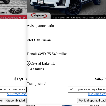
Aviso patrocinado
2021 GMC Yukon
Denali 4WD
75,549 millas
Crystal Lake, IL
43 millas
$17,913
$46,79
Trato justo
recio incluye tasas
El precio incluye tasas
$357/mes est.
$925/mes est
erif. disponibilidad
Verif. disponibilidad