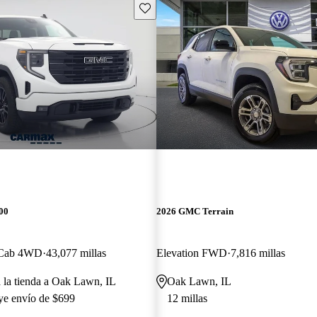
Guarda este Aviso
00
2026 GMC Terrain
 Cab 4WD
43,077 millas
Elevation FWD
7,816 millas
a la tienda a Oak Lawn, IL
Oak Lawn, IL
uye envío de $699
12 millas