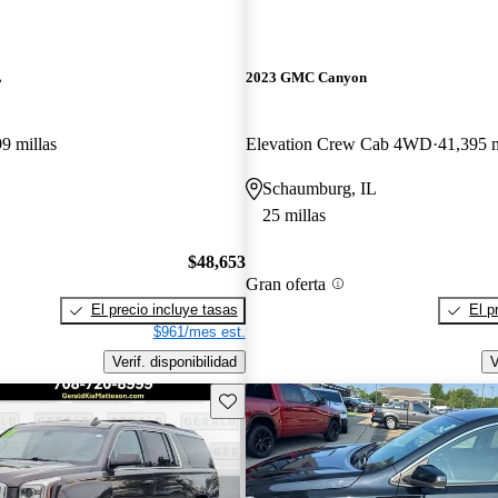
L
2023 GMC Canyon
9 millas
Elevation Crew Cab 4WD
41,395 m
Schaumburg, IL
25 millas
$48,653
Gran oferta
El precio incluye tasas
El p
$961/mes est.
Verif. disponibilidad
V
Guarda este Aviso