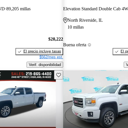
WD
89,205 millas
Elevation Standard Double Cab 4
North Riverside, IL
10 millas
$28,222
Buena oferta
El precio incluye tasas
El p
$562/mes est.
Verif. disponibilidad
V
Guarda este Aviso