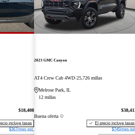
2023 GMC Canyon
AT4 Crew Cab 4WD
25,726 millas
Melrose Park, IL
12 millas
$18,408
$38,41
Buena oferta
recio incluye tasas
El precio incluye tasas
$367/mes est.
$745/mes est