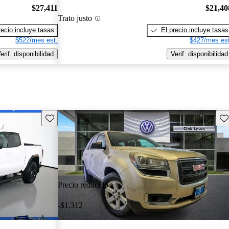
$27,411
$21,40
Trato justo
recio incluye tasas
El precio incluye tasas
$522/mes est.
$427/mes est
erif. disponibilidad
Verif. disponibilidad
Guarda este Aviso
Gu
Precio reducido
-$1,312