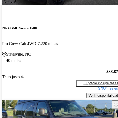
¡Nuevo!
2024 GMC Sierra 1500
Pro Crew Cab 4WD
7,220 millas
Statesville, NC
40 millas
$38,8
Trato justo
El precio incluye tasa
$703/mes es
Verif. disponibilidad
Gu