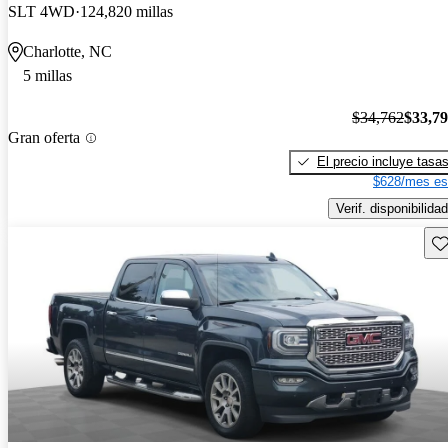
SLT 4WD
124,820 millas
Charlotte, NC
5 millas
$34,762
$33,7
Gran oferta
El precio incluye tasa
$628/mes es
Verif. disponibilidad
Gu