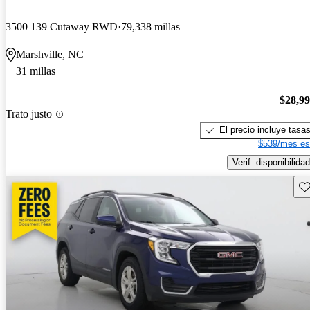
3500 139 Cutaway RWD
79,338 millas
Marshville, NC
31 millas
$28,9
Trato justo
El precio incluye tasa
$539/mes es
Verif. disponibilidad
Gu