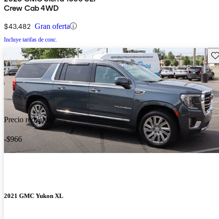
Crew Cab 4WD
$43,482
Gran oferta
Incluye tarifas de conc.
Gu
Precio reducido
-$966
2021 GMC Yukon XL