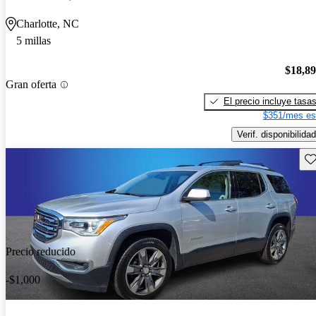
Charlotte, NC
5 millas
$18,8
Gran oferta
El precio incluye tasa
$351/mes es
Verif. disponibilidad
Gu
Precio reducido
-$1,000