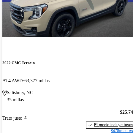
2022 GMC Terrain
AT4 AWD
63,377 millas
Salisbury, NC
35 millas
$25,7
Trato justo
El precio incluye tasa
$478/mes es