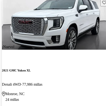
Gu
¡Nuevo!
2021 GMC Yukon XL
Denali 4WD
77,986 millas
Monroe, NC
24 millas