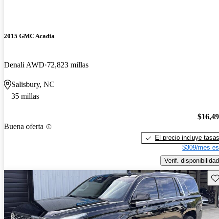
2015 GMC Acadia
Denali AWD
72,823 millas
Salisbury, NC
35 millas
$16,4
Buena oferta
El precio incluye tasa
$309/mes es
Verif. disponibilidad
Gu