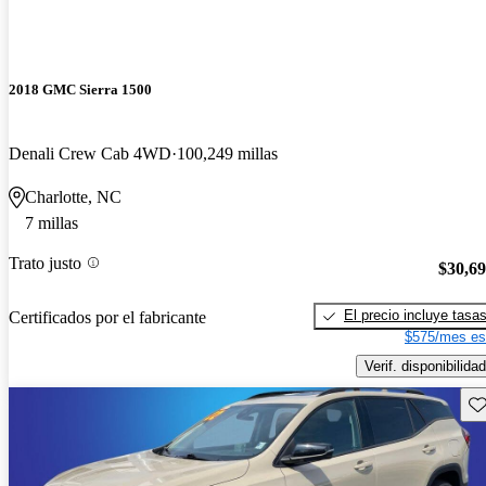
2018 GMC Sierra 1500
Denali Crew Cab 4WD
100,249 millas
Charlotte, NC
7 millas
Trato justo
$30,6
El precio incluye tasa
Certificados por el fabricante
$575/mes es
Verif. disponibilidad
Gu