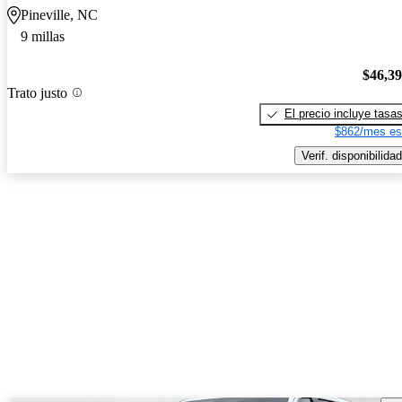
Pineville, NC
9 millas
$46,3
Trato justo
El precio incluye tasa
$862/mes es
Verif. disponibilidad