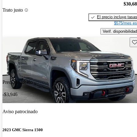
$30,6
Trato justo
El precio incluye tasa
$575/mes es
Verif. disponibilidad
Gu
Precio reducido
-$3,946
Aviso patrocinado
2023 GMC Sierra 1500