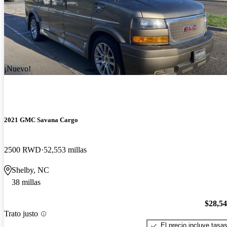
¡Nuevo!
2021 GMC Savana Cargo
2500 RWD
52,553 millas
Shelby, NC
38 millas
$28,5
Trato justo
El precio incluye tasa