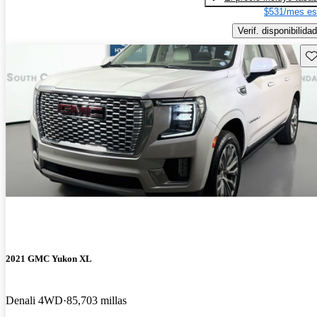
$531/mes es
Verif. disponibilidad
Gu
2021 GMC Yukon XL
Denali 4WD
85,703 millas