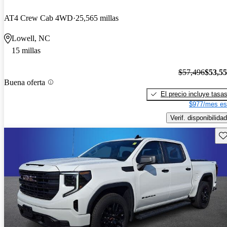
AT4 Crew Cab 4WD
25,565 millas
Lowell, NC
15 millas
$57,496
$53,5
Buena oferta
El precio incluye tasa
$977/mes es
Verif. disponibilidad
Gu