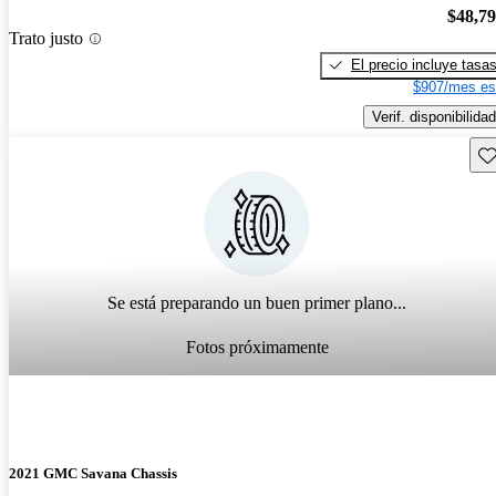
$48,7
Trato justo
El precio incluye tasa
$907/mes es
Verif. disponibilidad
Gu
Se está preparando un buen primer plano...
Fotos próximamente
2021 GMC Savana Chassis