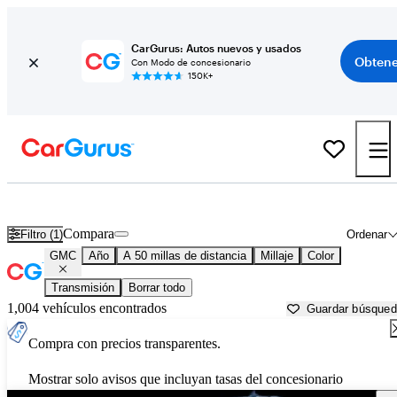
CarGurus: Autos nuevos y usados
Obtene
Con Modo de concesionario
150K+
Autos GMC usados en venta cerca de
Charlotte, NC
Compara
Filtro (1)
Ordenar
GMC
Año
A 50 millas de distancia
Millaje
Color
Transmisión
Borrar todo
1,004 vehículos encontrados
Guardar búsque
Compra con precios transparentes.
Mostrar solo avisos que incluyan tasas del concesionario