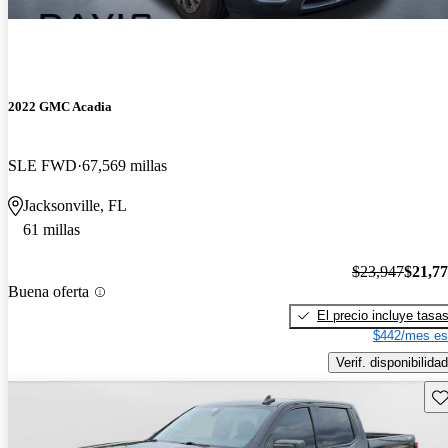
2022 GMC Acadia
SLE FWD
67,569 millas
Jacksonville, FL
61 millas
$23,947
$21,7
Buena oferta
El precio incluye tasa
$442/mes es
Verif. disponibilidad
Gu