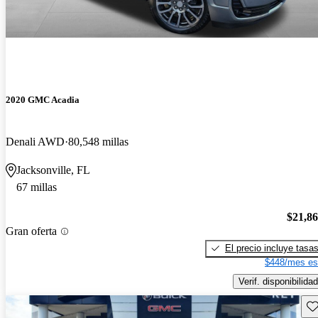
2020 GMC Acadia
Denali AWD
80,548 millas
Jacksonville, FL
67 millas
$21,8
Gran oferta
El precio incluye tasa
$448/mes es
Verif. disponibilidad
Gu