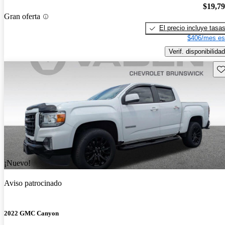
$19,7
Gran oferta
El precio incluye tasa
$406/mes es
Verif. disponibilidad
Gu
¡Nuevo!
Aviso patrocinado
2022 GMC Canyon