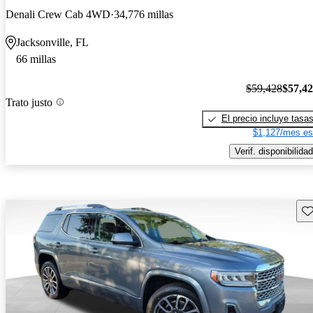
Denali Crew Cab 4WD
34,776 millas
Jacksonville, FL
66 millas
$59,428
$57,4
Trato justo
El precio incluye tasa
$1,127/mes es
Verif. disponibilidad
Gu