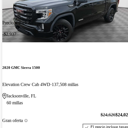
Precio reducido
-$2,937
2020 GMC Sierra 1500
Elevation Crew Cab 4WD
137,508 millas
Jacksonville, FL
60 millas
$24,626
$24,0
Gran oferta
El precio incluye tasa