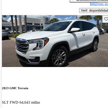
$492/mes es
Verif. disponibilidad
Gu
2023 GMC Terrain
SLT FWD
64,643 millas