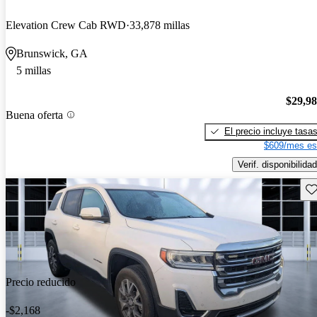
Elevation Crew Cab RWD
33,878 millas
Brunswick, GA
5 millas
$29,9
Buena oferta
El precio incluye tasa
$609/mes es
Verif. disponibilidad
Gu
Precio reducido
-$2,168