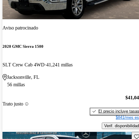
Aviso patrocinado
2020 GMC Sierra 1500
SLT Crew Cab 4WD
41,241 millas
Jacksonville, FL
56 millas
$41,0
Trato justo
El precio incluye tasa
$841/mes es
Verif. disponibilidad
Gu