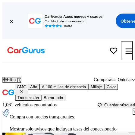
CarGurus: Autos nuevos y usados
Obtene
Con Modo de concesionario
150K+
Autos GMC usados en venta cerca de
Brunswick, GA
Compara
Filtro (1)
Ordenar
GMC
Año
A 100 millas de distancia
Millaje
Color
Transmisión
Borrar todo
1,061 vehículos encontrados
Guardar búsque
Compra con precios transparentes.
Mostrar solo avisos que incluyan tasas del concesionario