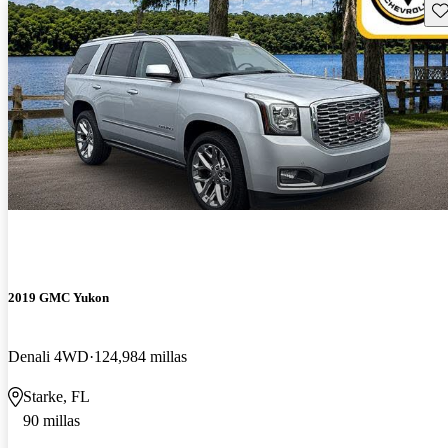
Gu
2019 GMC Yukon
Denali 4WD
124,984 millas
Starke, FL
90 millas