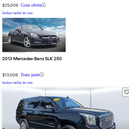
$25,006
Gran oferta
Incluye tarifas de conc.
2013 Mercedes-Benz SLK 250
$13,006
Trato justo
Incluye tarifas de conc.
Gu