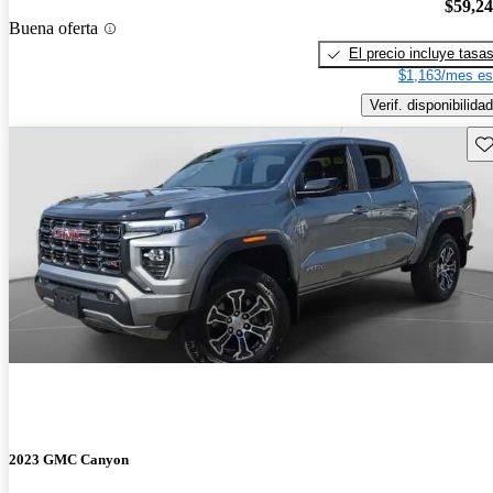
$59,2
Buena oferta
El precio incluye tasa
$1,163/mes es
Verif. disponibilidad
Gu
2023 GMC Canyon