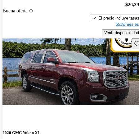
$26,2
Buena oferta
El precio incluye tasa
$539/mes es
Verif. disponibilidad
Gu
2020 GMC Yukon XL