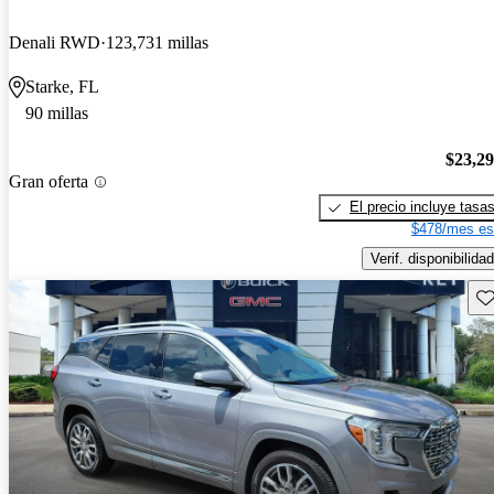
Denali RWD
123,731 millas
Starke, FL
90 millas
$23,2
Gran oferta
El precio incluye tasa
$478/mes es
Verif. disponibilidad
Gu