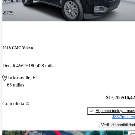
Precio reducido
-$779
2018 GMC Yukon
Denali 4WD
180,458 millas
Jacksonville, FL
65 millas
$17,206
$16,4
Gran oferta
El precio incluye tasa
$337/mes es
Verif. disponibilidad
Gu