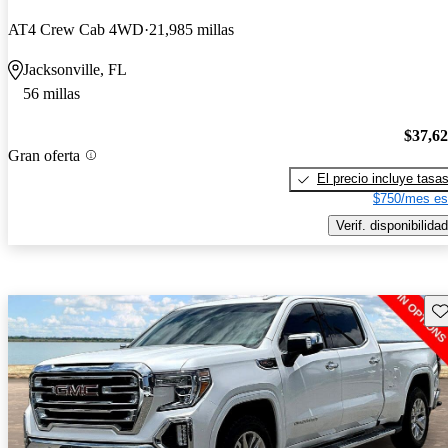
AT4 Crew Cab 4WD
21,985 millas
Jacksonville, FL
56 millas
$37,6
Gran oferta
El precio incluye tasa
$750/mes es
Verif. disponibilidad
Gu