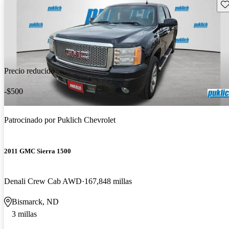
Gu
Precio reducido
-$500
Patrocinado por
Puklich Chevrolet
2011 GMC Sierra 1500
Denali Crew Cab AWD
167,848 millas
Bismarck, ND
3 millas