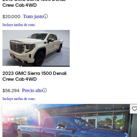
Crew Cab 4WD
$20,000
Trato justo
Incluye tarifas de conc.
2023 GMC Sierra 1500 Denali
Crew Cab 4WD
$56,294
Precio alto
Incluye tarifas de conc.
Gu