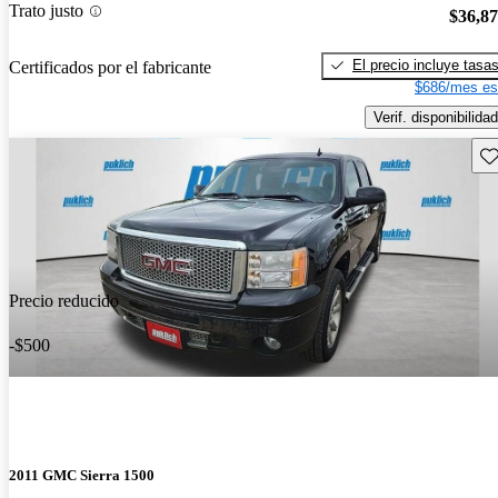
Trato justo
$36,8
El precio incluye tasa
Certificados por el fabricante
$686/mes es
Verif. disponibilidad
Gu
Precio reducido
-$500
2011 GMC Sierra 1500