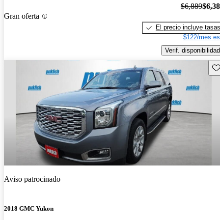
$6,889
$6,3
Gran oferta
El precio incluye tasa
$122/mes es
Verif. disponibilidad
Gu
Aviso patrocinado
2018 GMC Yukon