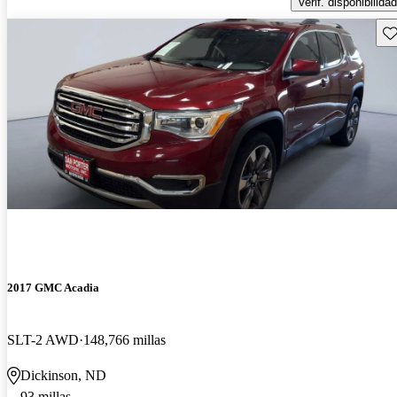
Verif. disponibilidad
Gu
2017 GMC Acadia
SLT-2 AWD
148,766 millas
Dickinson, ND
93 millas