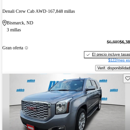
Denali Crew Cab AWD
167,848 millas
Bismarck, ND
3 millas
$6,889
$6,3
Gran oferta
El precio incluye tasa
$122/mes es
Verif. disponibilidad
Gu