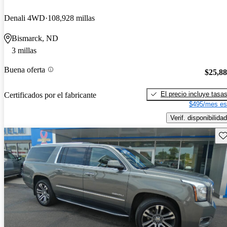
Denali 4WD
108,928 millas
Bismarck, ND
3 millas
Buena oferta
$25,8
El precio incluye tasa
Certificados por el fabricante
$495/mes es
Verif. disponibilidad
Gu