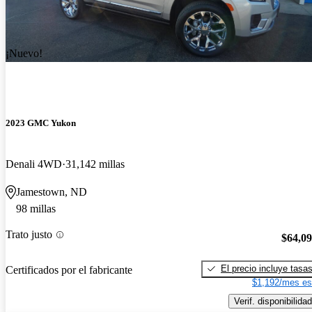
¡Nuevo!
2023 GMC Yukon
Denali 4WD
31,142 millas
Jamestown, ND
98 millas
Trato justo
$64,0
El precio incluye tasa
Certificados por el fabricante
$1,192/mes es
Verif. disponibilidad