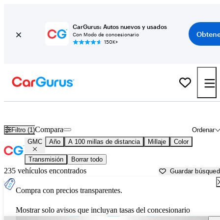
CarGurus: Autos nuevos y usados
Obtene
Con Modo de concesionario
150K+
Autos GMC usados en venta cerca de
Bismarck, ND
Compara
Filtro (1)
Ordenar
GMC
Año
A 100 millas de distancia
Millaje
Color
Transmisión
Borrar todo
235 vehículos encontrados
Guardar búsque
Compra con precios transparentes.
Mostrar solo avisos que incluyan tasas del concesionario