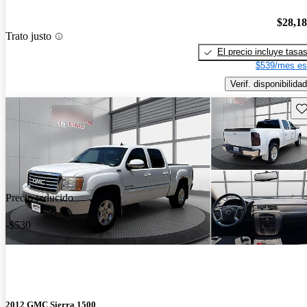
$28,1
Trato justo
El precio incluye tasa
$539/mes es
Verif. disponibilidad
Gu
Precio reducido
-$530
2012 GMC Sierra 1500