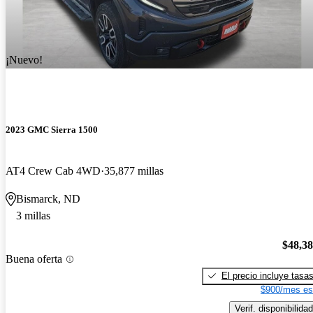
¡Nuevo!
2023 GMC Sierra 1500
AT4 Crew Cab 4WD
35,877 millas
Bismarck, ND
3 millas
$48,3
Buena oferta
El precio incluye tasa
$900/mes es
Verif. disponibilidad