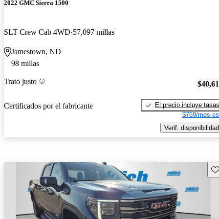
2022 GMC Sierra 1500
SLT Crew Cab 4WD
57,097 millas
Jamestown, ND
98 millas
Trato justo
$40,6
El precio incluye tasa
Certificados por el fabricante
$769/mes es
Verif. disponibilidad
Gu