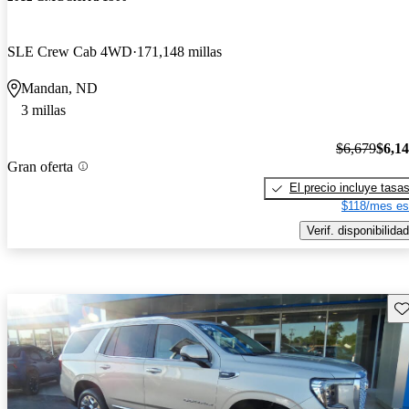
SLE Crew Cab 4WD
171,148 millas
Mandan, ND
3 millas
$6,679
$6,1
Gran oferta
El precio incluye tasa
$118/mes es
Verif. disponibilidad
Gu