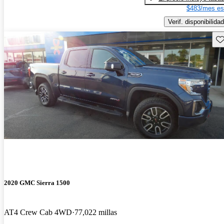
$483/mes es
Verif. disponibilidad
Gu
2020 GMC Sierra 1500
AT4 Crew Cab 4WD
77,022 millas