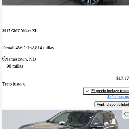
2017 GMC Yukon XL
Denali 4WD
162,814 millas
Jamestown, ND
98 millas
$17,7
Trato justo
El precio incluye tasa
$340/mes es
Verif. disponibilidad
Gu