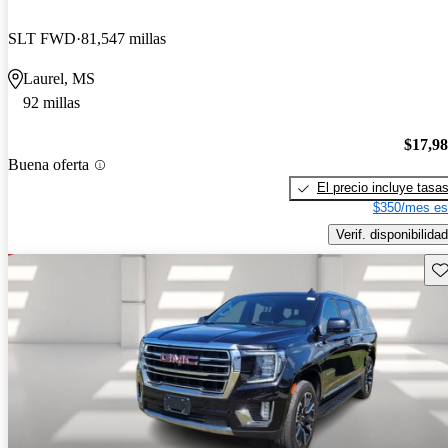
SLT FWD
81,547 millas
Laurel, MS
92 millas
$17,9
Buena oferta
El precio incluye tasa
$350/mes es
Verif. disponibilidad
Gu