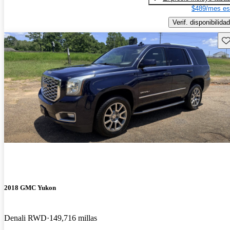
$489/mes es
Verif. disponibilidad
Gu
2018 GMC Yukon
Denali RWD
149,716 millas