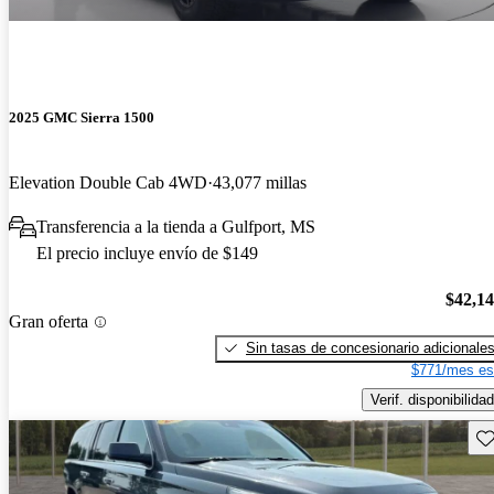
2025 GMC Sierra 1500
Elevation Double Cab 4WD
43,077 millas
Transferencia a la tienda a Gulfport, MS
El precio incluye envío de $149
$42,1
Gran oferta
Sin tasas de concesionario adicionale
$771/mes es
Verif. disponibilidad
Gu