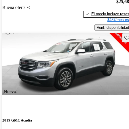
$25,6
Buena oferta
El precio incluye tasa
$487/mes es
Verif. disponibilidad
Gu
¡Nuevo!
2019 GMC Acadia