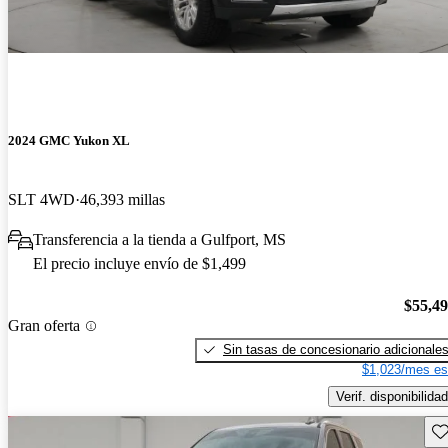
2024 GMC Yukon XL
SLT 4WD
46,393 millas
Transferencia a la tienda a Gulfport, MS
El precio incluye envío de $1,499
$55,4
Gran oferta
Sin tasas de concesionario adicionale
$1,023/mes es
Verif. disponibilidad
Gu