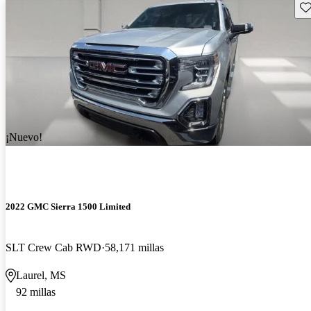
Gu
¡Nuevo!
2022 GMC Sierra 1500 Limited
SLT Crew Cab RWD
58,171 millas
Laurel, MS
92 millas