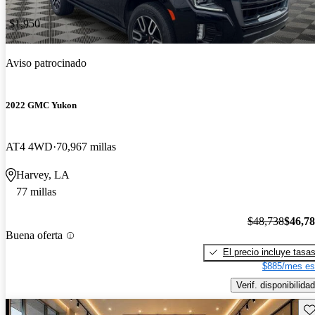
-$1,950
Aviso patrocinado
2022 GMC Yukon
AT4 4WD
70,967 millas
Harvey, LA
77 millas
$48,738
$46,7
Buena oferta
El precio incluye tasa
$885/mes es
Verif. disponibilidad
Gu