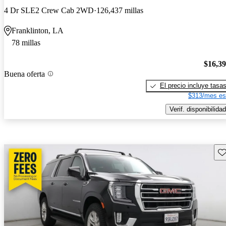
4 Dr SLE2 Crew Cab 2WD
126,437 millas
Franklinton, LA
78 millas
$16,3
Buena oferta
El precio incluye tasa
$313/mes es
Verif. disponibilidad
Gu