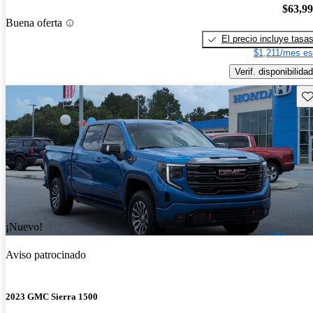
$63,9
Buena oferta
El precio incluye tasa
$1,211/mes es
Verif. disponibilidad
Gu
¡Nuevo!
Aviso patrocinado
2023 GMC Sierra 1500