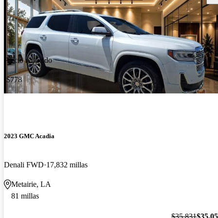
Precio reducido
-$778
2023 GMC Acadia
Denali FWD
17,832 millas
Metairie, LA
81 millas
$35,831
$35,0