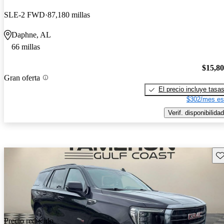
SLE-2 FWD
87,180 millas
Daphne, AL
66 millas
$15,8
Gran oferta
El precio incluye tasa
$302/mes es
Verif. disponibilidad
Gu
Precio reducido