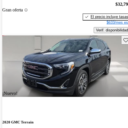
$32,7
Gran oferta
El precio incluye tasa
$633/mes es
Verif. disponibilidad
Gu
¡Nuevo!
2020 GMC Terrain