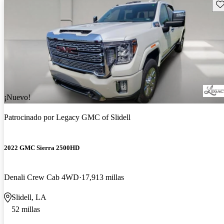
Gu
¡Nuevo!
Patrocinado por
Legacy GMC of Slidell
2022 GMC Sierra 2500HD
Denali Crew Cab 4WD
17,913 millas
Slidell, LA
52 millas