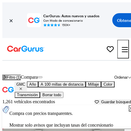
CarGurus: Autos nuevos y usados
Obtene
Con Modo de concesionario
150K+
Autos GMC usados en venta cerca de
Biloxi, MS
Compara
Filtro (1)
Ordenar
GMC
Año
A 100 millas de distancia
Millaje
Color
Transmisión
Borrar todo
1,261 vehículos encontrados
Guardar búsque
Compra con precios transparentes.
Mostrar solo avisos que incluyan tasas del concesionario