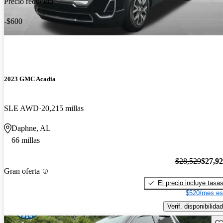
Precio reducido
-$600
2023 GMC Acadia
SLE AWD
20,215 millas
Daphne, AL
66 millas
$28,529
$27,9
Gran oferta
El precio incluye tasa
$520/mes es
Verif. disponibilidad
Gu