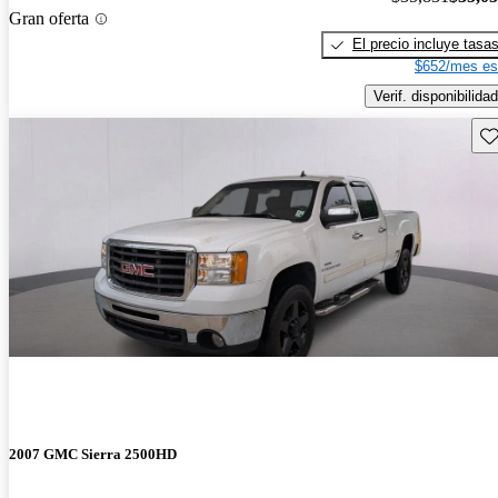
Gran oferta
El precio incluye tasa
$652/mes es
Verif. disponibilidad
Gu
2007 GMC Sierra 2500HD