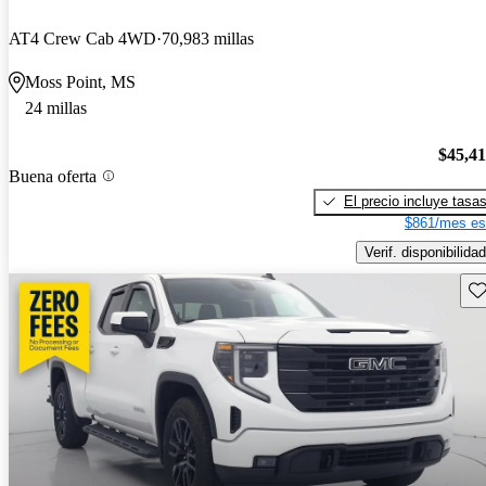
AT4 Crew Cab 4WD
70,983 millas
Moss Point, MS
24 millas
$45,4
Buena oferta
El precio incluye tasa
$861/mes es
Verif. disponibilidad
Gu